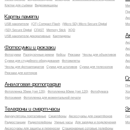
Клетки для съёмки
Видеомикшеры
Ми
Пр
Карты памяти
Ак
USB накопители
(CF) Compact Flash
(Micro SD) Micro Secure Digital
Мо
(SD) Secure Digital
CFAST
Memory Stick
XQD
А
USB накопители декоративные
Картридеры
Ак
Фотосумки и рюкзаки
Ак
Фотосумки
Разгрузочные ремни
Кейсы
Рюкзаки
Чехлы для объективов
Ак
Сумки для студийного оборудования
Фотожилеты
Ак
Чехлы для фотоаппаратов
Сумки для штативов
Сумки для телескопов
Ак
Рюкзаки для коптеров
С
Аналоговая фотография
Пн
Фотопленка 35мм (тип 135)
Фотопленка 60мм (тип 120)
Фотобумага
Хо
Фотохимия
Фотопленка для моментальной печати
На
Телефоны и смарт-часы
Э
Аккумуляторы портативные
Смартфоны
Аксессуары для смартфонов
Ги
Радиостанции
Радиотелефоны
Умные часы
Для зарядки и подключения
Мо
Аксессуары для защиты и переноски
Стационарные сотовые телефоны