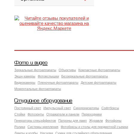
Фото и видео
Зеркальные фотоаппараты
Объективы
Компактные фотоаппараты
Экшн камеры
Фотовспышки
Беззеркальные фотоаппараты
Видеокамеры
Пленочные фотоаппараты
Детские фотоаппараты
Моментальные фотоаппараты
Студийное оборудование
Постоянный свет
Импульсный свет
Синхронизаторы
Софтбоксы
Стойки
Фотозонты
Отражатели и панели
Переходники
Генераторы спецэффектов
Патроны для ламп
Журавли
Фотофоны
Ролики
Системы крепления
Фотобоксы и столы для предметной съемки
Лампы и колбы
Насадки
Сумки для студийного оборудования