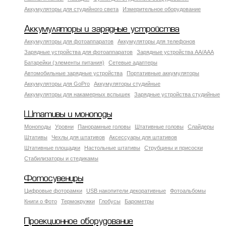
Аккумуляторы для студийного света
Измерительное оборудование
Аккумуляторы и зарядные устройства
Аккумуляторы для фотоаппаратов
Аккумуляторы для телефонов
Зарядные устройства для фотоаппаратов
Зарядные устройства AA/AAA
Батарейки (элементы питания)
Сетевые адаптеры
Автомобильные зарядные устройства
Портативные аккумуляторы
Аккумуляторы для GoPro
Аккумуляторы студийные
Аккумуляторы для накамерных вспышек
Зарядные устройства студийные
Штативы и моноподы
Моноподы
Уровни
Панорамные головы
Штативные головы
Слайдеры
Штативы
Чехлы для штативов
Аксессуары для штативов
Штативные площадки
Настольные штативы
Струбцины и присоски
Стабилизаторы и стедикамы
Фотосувениры
Цифровые фоторамки
USB накопители декоративные
Фотоальбомы
Книги о Фото
Термокружки
Глобусы
Барометры
Проекционное оборудование