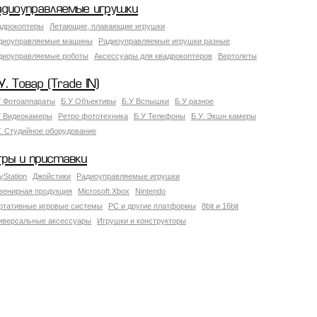
адиоуправляемые игрушки
адрокоптеры
Летающие, плавающие игрушки
диоуправляемые машины
Радиоуправляемые игрушки разные
диоуправляемые роботы
Аксессуары для квадрокоптеров
Вертолеты
У. Товар (Trade IN)
У Фотоаппараты
Б.У Объективы
Б.У Вспышки
Б.У разное
У Видеокамеры
Ретро фототехника
Б.У Телефоны
Б.У. Экшн камеры
У. Студийное оборудование
гры и приставки
yStation
Джойстики
Радиоуправляемые игрушки
венирная продукция
Microsoft Xbox
Nintendo
ртативные игровые системы
PC и другие платформы
8bit и 16bit
иверсальные аксессуары
Игрушки и конструкторы