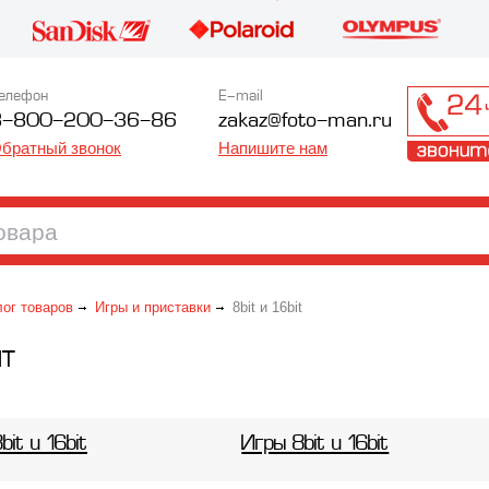
елефон
E-mail
8-800-200-36-86
zakaz@foto-man.ru
братный звонок
Напишите нам
лог товаров
Игры и приставки
8bit и 16bit
IT
it и 16bit
Игры 8bit и 16bit