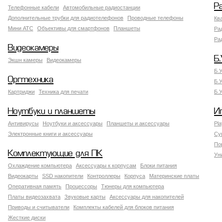
Р
Телефонные кабели
Автомобильные радиостанции
Дополнительные трубки для радиотелефонов
Проводные телефоны
Кв
Мини АТС
Объективы для смартфонов
Планшеты
Ра
Ра
Видеокамеры
Б.
Экшн камеры
Видеокамеры
Б.
Оргтехника
Б.
Картриджи
Техника для печати
Б.
Ноутбуки и планшеты
И
Антивирусы
Ноутбуки и аксессуары
Планшеты и аксессуары
Pla
Электронные книги и аксессуары
Су
По
Комплектующие для ПК
Ун
Охлаждение компьютера
Аксессуары к корпусам
Блоки питания
Видеокарты
SSD накопители
Контроллеры
Корпуса
Материнские платы
Оперативная память
Процессоры
Тюнеры для компьютера
Платы видеозахвата
Звуковые карты
Аксессуары для накопителей
Приводы и считыватели
Комплекты кабелей для блоков питания
Жесткие диски