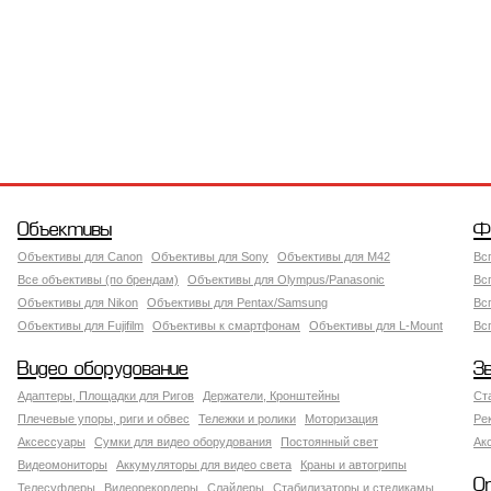
Объективы
Ф
Объективы для Canon
Объективы для Sony
Объективы для M42
Вс
Все объективы (по брендам)
Объективы для Olympus/Panasonic
Вс
Объективы для Nikon
Объективы для Pentax/Samsung
Вс
Объективы для Fujifilm
Объективы к смартфонам
Объективы для L-Mount
Вс
Видео оборудование
З
Адаптеры, Площадки для Ригов
Держатели, Кронштейны
Ст
Плечевые упоры, риги и обвес
Тележки и ролики
Моторизация
Ре
Аксессуары
Сумки для видео оборудования
Постоянный свет
Ак
Видеомониторы
Аккумуляторы для видео света
Краны и автогрипы
О
Телесуфлеры
Видеорекордеры
Слайдеры
Стабилизаторы и стедикамы