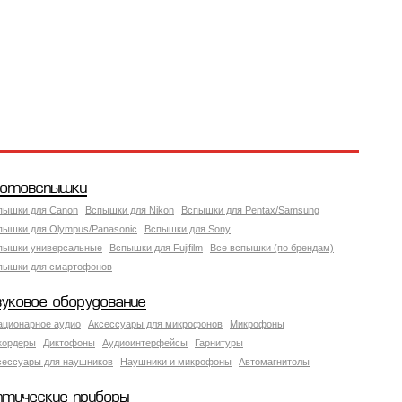
отовспышки
пышки для Canon
Вспышки для Nikon
Вспышки для Pentax/Samsung
пышки для Olympus/Panasonic
Вспышки для Sony
пышки универсальные
Вспышки для Fujifilm
Все вспышки (по брендам)
пышки для смартофонов
вуковое оборудование
ационарное аудио
Аксессуары для микрофонов
Микрофоны
кордеры
Диктофоны
Аудиоинтерфейсы
Гарнитуры
сессуары для наушников
Наушники и микрофоны
Автомагнитолы
птические приборы