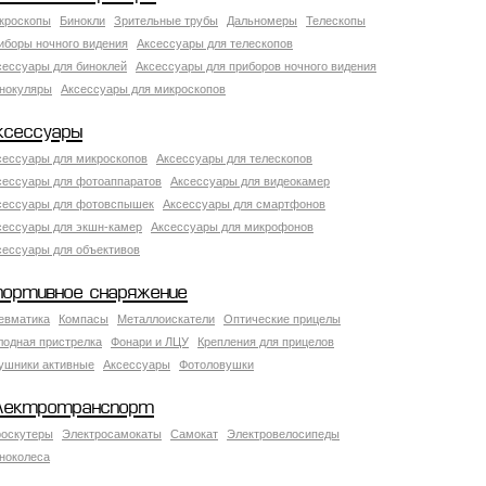
кроскопы
Бинокли
Зрительные трубы
Дальномеры
Телескопы
иборы ночного видения
Аксессуары для телескопов
сессуары для биноклей
Аксессуары для приборов ночного видения
нокуляры
Аксессуары для микроскопов
ксессуары
сессуары для микроскопов
Аксессуары для телескопов
сессуары для фотоаппаратов
Аксессуары для видеокамер
сессуары для фотовспышек
Аксессуары для смартфонов
сессуары для экшн-камер
Аксессуары для микрофонов
сессуары для объективов
портивное снаряжение
евматика
Компасы
Металлоискатели
Оптические прицелы
лодная пристрелка
Фонари и ЛЦУ
Крепления для прицелов
ушники активные
Аксессуары
Фотоловушки
лектротранспорт
роскутеры
Электросамокаты
Самокат
Электровелосипеды
ноколеса