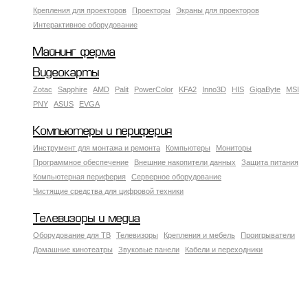
Крепления для проекторов
Проекторы
Экраны для проекторов
Интерактивное оборудование
Майнинг ферма
Видеокарты
Zotac
Sapphire
AMD
Palit
PowerColor
KFA2
Inno3D
HIS
GigaByte
MSI
PNY
ASUS
EVGA
Компьютеры и периферия
Инструмент для монтажа и ремонта
Компьютеры
Мониторы
Программное обеспечение
Внешние накопители данных
Защита питания
Компьютерная периферия
Серверное оборудование
Чистящие средства для цифровой техники
Телевизоры и медиа
Оборудование для ТВ
Телевизоры
Крепления и мебель
Проигрыватели
Домашние кинотеатры
Звуковые панели
Кабели и переходники