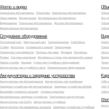
Фото и видео
Объ
Зеркальные фотоаппараты
Объективы
Компактные фотоаппараты
Объек
Экшн камеры
Фотовспышки
Беззеркальные фотоаппараты
Все о
Видеокамеры
Пленочные фотоаппараты
Детские фотоаппараты
Объек
Моментальные фотоаппараты
Объект
Студийное оборудование
Вид
Постоянный свет
Импульсный свет
Синхронизаторы
Софтбоксы
Адапт
Стойки
Фотозонты
Отражатели и панели
Переходники
Плече
Генераторы спецэффектов
Патроны для ламп
Журавли
Фотофоны
Аксес
Ролики
Системы крепления
Фотобоксы и столы для предметной съемки
Видео
Лампы и колбы
Насадки
Сумки для студийного оборудования
Теле
Аккумуляторы для студийного света
Измерительное оборудование
Клетк
Аккумуляторы и зарядные устройства
Кар
Аккумуляторы для фотоаппаратов
Аккумуляторы для телефонов
USB н
Зарядные устройства для фотоаппаратов
Зарядные устройства AA/AAA
(SD) S
Батарейки (элементы питания)
Сетевые адаптеры
USB н
Автомобильные зарядные устройства
Портативные аккумуляторы
Фот
Аккумуляторы для GoPro
Аккумуляторы студийные
Фотос
Аккумуляторы для накамерных вспышек
Зарядные устройства студийные