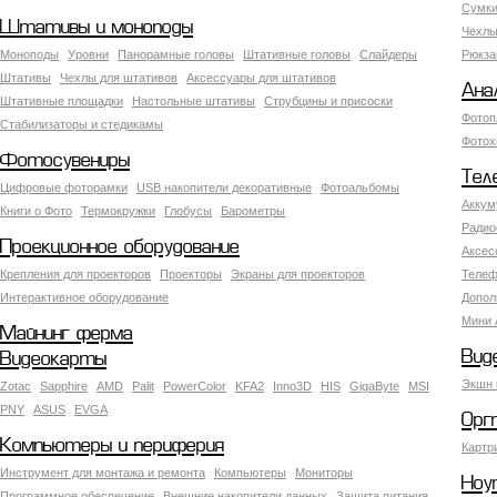
Сумки
Штативы и моноподы
Чехлы
Моноподы
Уровни
Панорамные головы
Штативные головы
Слайдеры
Рюкза
Штативы
Чехлы для штативов
Аксессуары для штативов
Ана
Штативные площадки
Настольные штативы
Струбцины и присоски
Фотоп
Стабилизаторы и стедикамы
Фотох
Фотосувениры
Тел
Цифровые фоторамки
USB накопители декоративные
Фотоальбомы
Аккум
Книги о Фото
Термокружки
Глобусы
Барометры
Радио
Проекционное оборудование
Аксес
Крепления для проекторов
Проекторы
Экраны для проекторов
Телеф
Интерактивное оборудование
Допол
Мини 
Майнинг ферма
Вид
Видеокарты
Экшн 
Zotac
Sapphire
AMD
Palit
PowerColor
KFA2
Inno3D
HIS
GigaByte
MSI
PNY
ASUS
EVGA
Орг
Компьютеры и периферия
Картр
Инструмент для монтажа и ремонта
Компьютеры
Мониторы
Ноу
Программное обеспечение
Внешние накопители данных
Защита питания