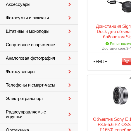
Аксессуары
Фотосумки и рюкзаки
Док-станция Sig
Штативы и моноподы
Dock для объект
байонетом Si
Есть в нали
Спортивное снаряжение
Доставка срок 3-
Аналоговая фотография
3 990 Р
Фотосувениры
А
Телефоны и смарт-часы
Электротранспорт
Радиоуправляемые
игрушки
Объектив Sony E
F3.5-5.6 PZ OSS
P1650) серебр
Оргтехника