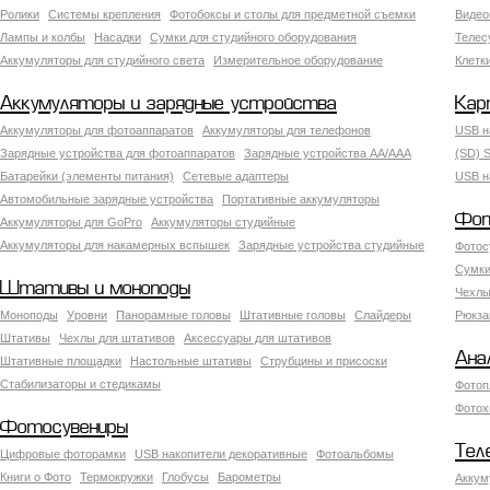
Ролики
Системы крепления
Фотобоксы и столы для предметной съемки
Видео
Лампы и колбы
Насадки
Сумки для студийного оборудования
Теле
Аккумуляторы для студийного света
Измерительное оборудование
Клетк
Аккумуляторы и зарядные устройства
Кар
Аккумуляторы для фотоаппаратов
Аккумуляторы для телефонов
USB н
Зарядные устройства для фотоаппаратов
Зарядные устройства AA/AAA
(SD) S
Батарейки (элементы питания)
Сетевые адаптеры
USB н
Автомобильные зарядные устройства
Портативные аккумуляторы
Фот
Аккумуляторы для GoPro
Аккумуляторы студийные
Аккумуляторы для накамерных вспышек
Зарядные устройства студийные
Фотос
Сумки
Штативы и моноподы
Чехлы
Моноподы
Уровни
Панорамные головы
Штативные головы
Слайдеры
Рюкза
Штативы
Чехлы для штативов
Аксессуары для штативов
Ана
Штативные площадки
Настольные штативы
Струбцины и присоски
Стабилизаторы и стедикамы
Фотоп
Фотох
Фотосувениры
Тел
Цифровые фоторамки
USB накопители декоративные
Фотоальбомы
Книги о Фото
Термокружки
Глобусы
Барометры
Аккум