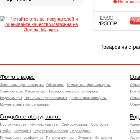
Нет в налич
12 590
ув
12 500 Р
Товаров на стра
Фото и видео
Объ
Зеркальные фотоаппараты
Объективы
Компактные фотоаппараты
Объек
Экшн камеры
Фотовспышки
Беззеркальные фотоаппараты
Все о
Видеокамеры
Пленочные фотоаппараты
Детские фотоаппараты
Объек
Моментальные фотоаппараты
Объект
Студийное оборудование
Вид
Постоянный свет
Импульсный свет
Синхронизаторы
Софтбоксы
Адапт
Стойки
Фотозонты
Отражатели и панели
Переходники
Плече
Генераторы спецэффектов
Патроны для ламп
Журавли
Фотофоны
Аксес