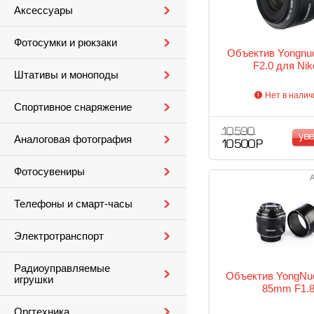
Аксессуары
Фотосумки и рюкзаки
Объектив Yongn
F2.0 для Nik
Штативы и моноподы
Нет в налич
Спортивное снаряжение
10 590
ув
Аналоговая фотография
10 500 Р
Фотосувениры
А
Телефоны и смарт-часы
Электротранспорт
Радиоуправляемые
Объектив YongNu
игрушки
85mm F1.
Оргтехника