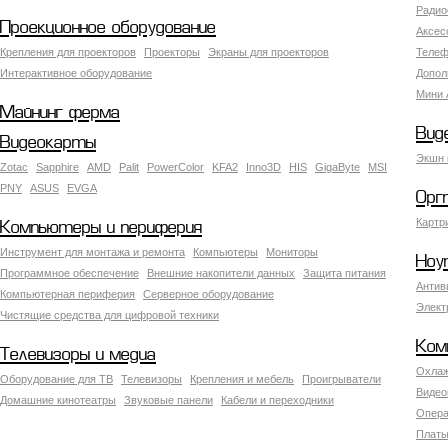
Радио
Проекционное оборудование
Аксес
Крепления для проекторов
Проекторы
Экраны для проекторов
Телеф
Интерактивное оборудование
Допол
Мини 
Майнинг ферма
Вид
Видеокарты
Экшн 
Zotac
Sapphire
AMD
Palit
PowerColor
KFA2
Inno3D
HIS
GigaByte
MSI
PNY
ASUS
EVGA
Орг
Картр
Компьютеры и периферия
Инструмент для монтажа и ремонта
Компьютеры
Мониторы
Ноу
Программное обеспечение
Внешние накопители данных
Защита питания
Антив
Компьютерная периферия
Серверное оборудование
Элект
Чистящие средства для цифровой техники
Ком
Телевизоры и медиа
Охлаж
Оборудование для ТВ
Телевизоры
Крепления и мебель
Проигрыватели
Видео
Домашние кинотеатры
Звуковые панели
Кабели и переходники
Опера
Платы