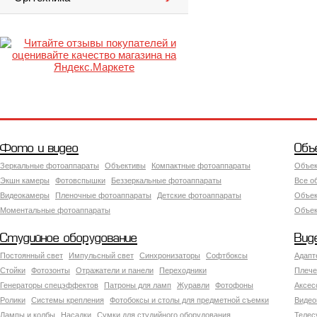
Фото и видео
Объ
Зеркальные фотоаппараты
Объективы
Компактные фотоаппараты
Объек
Экшн камеры
Фотовспышки
Беззеркальные фотоаппараты
Все о
Видеокамеры
Пленочные фотоаппараты
Детские фотоаппараты
Объек
Моментальные фотоаппараты
Объект
Студийное оборудование
Вид
Постоянный свет
Импульсный свет
Синхронизаторы
Софтбоксы
Адапт
Стойки
Фотозонты
Отражатели и панели
Переходники
Плече
Генераторы спецэффектов
Патроны для ламп
Журавли
Фотофоны
Аксес
Ролики
Системы крепления
Фотобоксы и столы для предметной съемки
Видео
Лампы и колбы
Насадки
Сумки для студийного оборудования
Теле