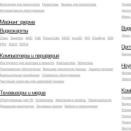
Крепления для проекторов
Проекторы
Экраны для проекторов
Телеф
Интерактивное оборудование
Допол
Мини 
Майнинг ферма
Вид
Видеокарты
Экшн 
Zotac
Sapphire
AMD
Palit
PowerColor
KFA2
Inno3D
HIS
GigaByte
MSI
PNY
ASUS
EVGA
Орг
Картр
Компьютеры и периферия
Инструмент для монтажа и ремонта
Компьютеры
Мониторы
Ноу
Программное обеспечение
Внешние накопители данных
Защита питания
Антив
Компьютерная периферия
Серверное оборудование
Элект
Чистящие средства для цифровой техники
Ком
Телевизоры и медиа
Охлаж
Оборудование для ТВ
Телевизоры
Крепления и мебель
Проигрыватели
Видео
Домашние кинотеатры
Звуковые панели
Кабели и переходники
Опера
Платы
Приво
Жестк