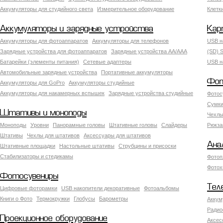
Аккумуляторы для студийного света
Измерительное оборудование
Клетк
Аккумуляторы и зарядные устройства
Кар
Аккумуляторы для фотоаппаратов
Аккумуляторы для телефонов
USB н
Зарядные устройства для фотоаппаратов
Зарядные устройства AA/AAA
(SD) S
Батарейки (элементы питания)
Сетевые адаптеры
USB н
Автомобильные зарядные устройства
Портативные аккумуляторы
Фот
Аккумуляторы для GoPro
Аккумуляторы студийные
Аккумуляторы для накамерных вспышек
Зарядные устройства студийные
Фотос
Сумки
Штативы и моноподы
Чехлы
Моноподы
Уровни
Панорамные головы
Штативные головы
Слайдеры
Рюкза
Штативы
Чехлы для штативов
Аксессуары для штативов
Ана
Штативные площадки
Настольные штативы
Струбцины и присоски
Стабилизаторы и стедикамы
Фотоп
Фотох
Фотосувениры
Тел
Цифровые фоторамки
USB накопители декоративные
Фотоальбомы
Книги о Фото
Термокружки
Глобусы
Барометры
Аккум
Радио
Проекционное оборудование
Аксес