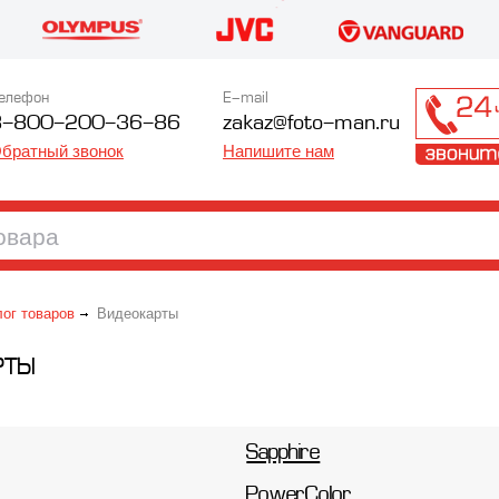
елефон
E-mail
8-800-200-36-86
zakaz@foto-man.ru
братный звонок
Напишите нам
лог товаров
Видеокарты
РТЫ
Sapphire
PowerColor