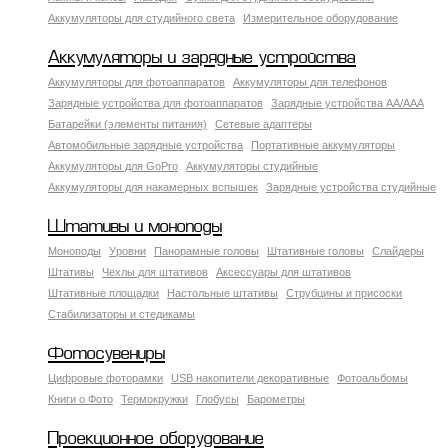
Аккумуляторы для студийного света
Измерительное оборудование
Аккумуляторы и зарядные устройства
Аккумуляторы для фотоаппаратов
Аккумуляторы для телефонов
Зарядные устройства для фотоаппаратов
Зарядные устройства AA/AAA
Батарейки (элементы питания)
Сетевые адаптеры
Автомобильные зарядные устройства
Портативные аккумуляторы
Аккумуляторы для GoPro
Аккумуляторы студийные
Аккумуляторы для накамерных вспышек
Зарядные устройства студийные
Штативы и моноподы
Моноподы
Уровни
Панорамные головы
Штативные головы
Слайдеры
Штативы
Чехлы для штативов
Аксессуары для штативов
Штативные площадки
Настольные штативы
Струбцины и присоски
Стабилизаторы и стедикамы
Фотосувениры
Цифровые фоторамки
USB накопители декоративные
Фотоальбомы
Книги о Фото
Термокружки
Глобусы
Барометры
Проекционное оборудование