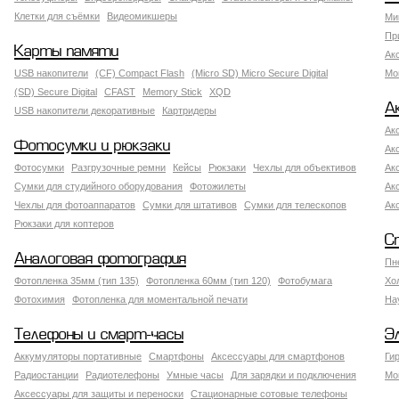
Клетки для съёмки
Видеомикшеры
Ми
Пр
Карты памяти
Ак
USB накопители
(CF) Compact Flash
(Micro SD) Micro Secure Digital
Мо
(SD) Secure Digital
CFAST
Memory Stick
XQD
А
USB накопители декоративные
Картридеры
Ак
Фотосумки и рюкзаки
Ак
Фотосумки
Разгрузочные ремни
Кейсы
Рюкзаки
Чехлы для объективов
Ак
Сумки для студийного оборудования
Фотожилеты
Ак
Чехлы для фотоаппаратов
Сумки для штативов
Сумки для телескопов
Ак
Рюкзаки для коптеров
С
Аналоговая фотография
Пн
Фотопленка 35мм (тип 135)
Фотопленка 60мм (тип 120)
Фотобумага
Хо
Фотохимия
Фотопленка для моментальной печати
На
Телефоны и смарт-часы
Э
Аккумуляторы портативные
Смартфоны
Аксессуары для смартфонов
Ги
Радиостанции
Радиотелефоны
Умные часы
Для зарядки и подключения
Мо
Аксессуары для защиты и переноски
Стационарные сотовые телефоны