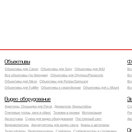
Объективы
Ф
Объективы для Canon
Объективы для Sony
Объективы для M42
Вс
Все объективы (по брендам)
Объективы для Olympus/Panasonic
Вс
Объективы для Nikon
Объективы для Pentax/Samsung
Вс
Объективы для Fujifilm
Объективы к смартфонам
Объективы для L-Mount
Вс
Видео оборудование
З
Адаптеры, Площадки для Ригов
Держатели, Кронштейны
Ст
Плечевые упоры, риги и обвес
Тележки и ролики
Моторизация
Ре
Аксессуары
Сумки для видео оборудования
Постоянный свет
Ак
Видеомониторы
Аккумуляторы для видео света
Краны и автогрипы
О
Телесуфлеры
Видеорекордеры
Слайдеры
Стабилизаторы и стедикамы