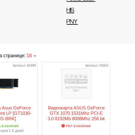
HIS
PNY
а странице:
16
Артикул: 66489
Артикул: 55862
 Asus GeForce
Видеокарта ASUS GeForce
ent LP [GT1030-
GTX 1070 1531Mhz PCI-E
2G-BRK]
3.0 8192Mb 8008Mhz 256 bit
DVI 2xHDMI HDCP STRIX-
ь в наличии
Нет в наличии
GTX1070-8G-GAMING
срок 1-5 дней