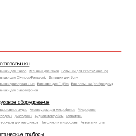
отовспышки
пышки для Canon
Вспышки для Nikon
Вспышки для Pentax/Samsung
пышки для Olympus/Panasonic
Вспышки для Sony
пышки универсальные
Вспышки для Fujifilm
Все вспышки (по брендам)
пышки для смартофонов
вуковое оборудование
ационарное аудио
Аксессуары для микрофонов
Микрофоны
кордеры
Диктофоны
Аудиоинтерфейсы
Гарнитуры
сессуары для наушников
Наушники и микрофоны
Автомагнитолы
птические приборы