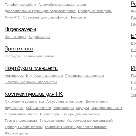
Р
Телефонные кабели
Автомобильные радиостанции
Дополнительные трубки для радиотелефонов
Проводные телефоны
Кв
Мини АТС
Объективы для смартфонов
Планшеты
Ра
Ра
Видеокамеры
Б.
Экшн камеры
Видеокамеры
Б.
Оргтехника
Б.
Картриджи
Техника для печати
Б.
Ноутбуки и планшеты
И
Антивирусы
Ноутбуки и аксессуары
Планшеты и аксессуары
Pla
Электронные книги и аксессуары
Су
По
Комплектующие для ПК
Ун
Охлаждение компьютера
Аксессуары к корпусам
Блоки питания
Видеокарты
SSD накопители
Контроллеры
Корпуса
Материнские платы
Оперативная память
Процессоры
Тюнеры для компьютера
Платы видеозахвата
Звуковые карты
Аксессуары для накопителей
Приводы и считыватели
Комплекты кабелей для блоков питания
Жесткие диски