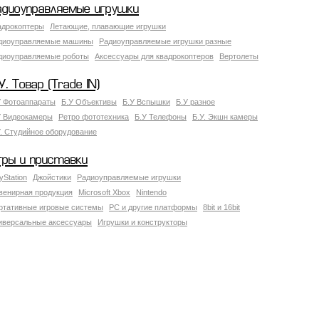
адиоуправляемые игрушки
адрокоптеры
Летающие, плавающие игрушки
диоуправляемые машины
Радиоуправляемые игрушки разные
диоуправляемые роботы
Аксессуары для квадрокоптеров
Вертолеты
У. Товар (Trade IN)
У Фотоаппараты
Б.У Объективы
Б.У Вспышки
Б.У разное
У Видеокамеры
Ретро фототехника
Б.У Телефоны
Б.У. Экшн камеры
У. Студийное оборудование
гры и приставки
yStation
Джойстики
Радиоуправляемые игрушки
венирная продукция
Microsoft Xbox
Nintendo
ртативные игровые системы
PC и другие платформы
8bit и 16bit
иверсальные аксессуары
Игрушки и конструкторы