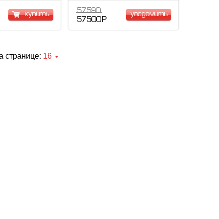
57 590
купить
уведомить
57 500 Р
а странице:
16