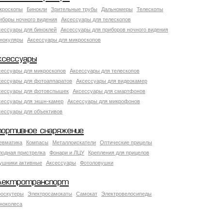
кроскопы
Бинокли
Зрительные трубы
Дальномеры
Телескопы
иборы ночного видения
Аксессуары для телескопов
сессуары для биноклей
Аксессуары для приборов ночного видения
нокуляры
Аксессуары для микроскопов
ксессуары
сессуары для микроскопов
Аксессуары для телескопов
сессуары для фотоаппаратов
Аксессуары для видеокамер
сессуары для фотовспышек
Аксессуары для смартфонов
сессуары для экшн-камер
Аксессуары для микрофонов
сессуары для объективов
портивное снаряжение
евматика
Компасы
Металлоискатели
Оптические прицелы
лодная пристрелка
Фонари и ЛЦУ
Крепления для прицелов
ушники активные
Аксессуары
Фотоловушки
лектротранспорт
роскутеры
Электросамокаты
Самокат
Электровелосипеды
ноколеса