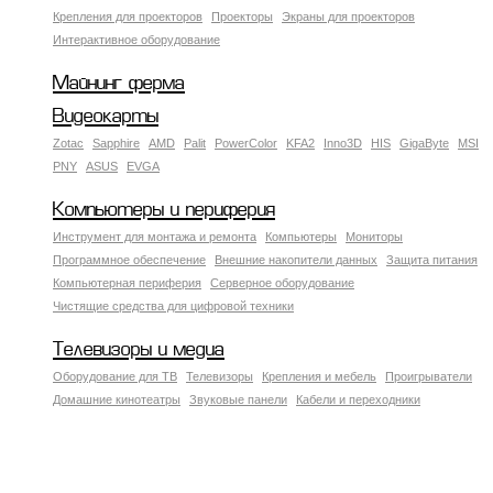
Крепления для проекторов
Проекторы
Экраны для проекторов
Интерактивное оборудование
Майнинг ферма
Видеокарты
Zotac
Sapphire
AMD
Palit
PowerColor
KFA2
Inno3D
HIS
GigaByte
MSI
PNY
ASUS
EVGA
Компьютеры и периферия
Инструмент для монтажа и ремонта
Компьютеры
Мониторы
Программное обеспечение
Внешние накопители данных
Защита питания
Компьютерная периферия
Серверное оборудование
Чистящие средства для цифровой техники
Телевизоры и медиа
Оборудование для ТВ
Телевизоры
Крепления и мебель
Проигрыватели
Домашние кинотеатры
Звуковые панели
Кабели и переходники