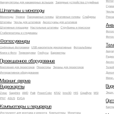
Фотос
Аккумуляторы для накамерных вспышек
Зарядные устройства студийные
Сумки
Штативы и моноподы
Чехлы
Моноподы
Уровни
Панорамные головы
Штативные головы
Слайдеры
Рюкза
Штативы
Чехлы для штативов
Аксессуары для штативов
Ана
Штативные площадки
Настольные штативы
Струбцины и присоски
Фотоп
Стабилизаторы и стедикамы
Фотох
Фотосувениры
Тел
Цифровые фоторамки
USB накопители декоративные
Фотоальбомы
Аккум
Книги о Фото
Термокружки
Глобусы
Барометры
Радио
Проекционное оборудование
Аксес
Крепления для проекторов
Проекторы
Экраны для проекторов
Телеф
Интерактивное оборудование
Допол
Мини 
Майнинг ферма
Вид
Видеокарты
Экшн 
Zotac
Sapphire
AMD
Palit
PowerColor
KFA2
Inno3D
HIS
GigaByte
MSI
PNY
ASUS
EVGA
Орг
Компьютеры и периферия
Картр
Инструмент для монтажа и ремонта
Компьютеры
Мониторы