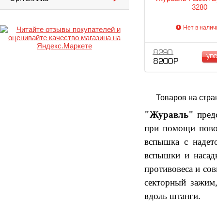
3280
Нет в налич
8 290
ув
8 200 Р
Товаров на стра
"Журавль"
предс
при помощи повор
вспышка с надето
вспышки и насад
противовеса и сов
секторный зажим,
вдоль штанги.