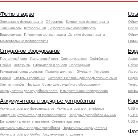
Фото и видео
Объ
Зеркальные фотоаппараты
Объективы
Компактные фотоаппараты
Объек
Экшн камеры
Фотовспышки
Беззеркальные фотоаппараты
Все о
Видеокамеры
Пленочные фотоаппараты
Детские фотоаппараты
Объек
Моментальные фотоаппараты
Объект
Студийное оборудование
Вид
Постоянный свет
Импульсный свет
Синхронизаторы
Софтбоксы
Адапт
Стойки
Фотозонты
Отражатели и панели
Переходники
Плече
Генераторы спецэффектов
Патроны для ламп
Журавли
Фотофоны
Аксес
Ролики
Системы крепления
Фотобоксы и столы для предметной съемки
Видео
Лампы и колбы
Насадки
Сумки для студийного оборудования
Теле
Аккумуляторы для студийного света
Измерительное оборудование
Клетк
Аккумуляторы и зарядные устройства
Кар
Аккумуляторы для фотоаппаратов
Аккумуляторы для телефонов
USB н
Зарядные устройства для фотоаппаратов
Зарядные устройства AA/AAA
(SD) S
Батарейки (элементы питания)
Сетевые адаптеры
USB н
Автомобильные зарядные устройства
Портативные аккумуляторы
Фот
Аккумуляторы для GoPro
Аккумуляторы студийные