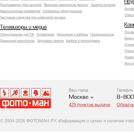
Ноу
Программное обеспечение
Внешние накопители данных
Защита питания
Антив
Компьютерная периферия
Серверное оборудование
Элект
Чистящие средства для цифровой техники
Ком
Телевизоры и медиа
Охлаж
Оборудование для ТВ
Телевизоры
Крепления и мебель
Проигрыватели
Видео
Домашние кинотеатры
Звуковые панели
Кабели и переходники
Опера
Платы
Приво
Жестк
Ваш город
Телефон
Москва
8-800
429 пунктов выдачи
Обратны
© 2004-2026 ФОТОМАН.РУ. Информация о ценах и наличии товар