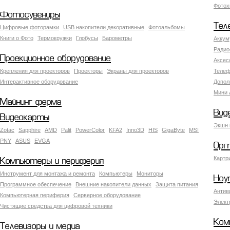
Фотох
Фотосувениры
Тел
Цифровые фоторамки
USB накопители декоративные
Фотоальбомы
Книги о Фото
Термокружки
Глобусы
Барометры
Аккум
Радио
Проекционное оборудование
Аксес
Крепления для проекторов
Проекторы
Экраны для проекторов
Телеф
Интерактивное оборудование
Допол
Мини 
Майнинг ферма
Вид
Видеокарты
Экшн 
Zotac
Sapphire
AMD
Palit
PowerColor
KFA2
Inno3D
HIS
GigaByte
MSI
PNY
ASUS
EVGA
Орг
Картр
Компьютеры и периферия
Инструмент для монтажа и ремонта
Компьютеры
Мониторы
Ноу
Программное обеспечение
Внешние накопители данных
Защита питания
Антив
Компьютерная периферия
Серверное оборудование
Элект
Чистящие средства для цифровой техники
Ком
Телевизоры и медиа