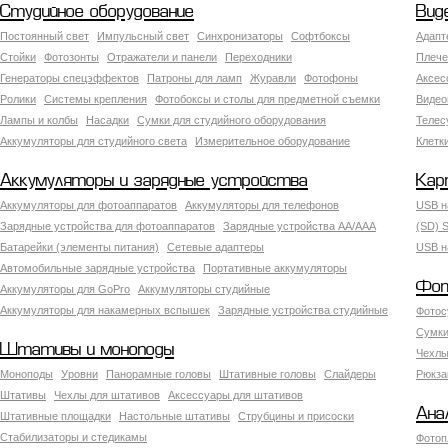
Студийное оборудование
Вид
Постоянный свет
Импульсный свет
Синхронизаторы
Софтбоксы
Адапт
Стойки
Фотозонты
Отражатели и панели
Переходники
Плече
Генераторы спецэффектов
Патроны для ламп
Журавли
Фотофоны
Аксес
Ролики
Системы крепления
Фотобоксы и столы для предметной съемки
Видео
Лампы и колбы
Насадки
Сумки для студийного оборудования
Теле
Аккумуляторы для студийного света
Измерительное оборудование
Клетк
Аккумуляторы и зарядные устройства
Кар
Аккумуляторы для фотоаппаратов
Аккумуляторы для телефонов
USB н
Зарядные устройства для фотоаппаратов
Зарядные устройства AA/AAA
(SD) S
Батарейки (элементы питания)
Сетевые адаптеры
USB н
Автомобильные зарядные устройства
Портативные аккумуляторы
Фот
Аккумуляторы для GoPro
Аккумуляторы студийные
Аккумуляторы для накамерных вспышек
Зарядные устройства студийные
Фотос
Сумки
Штативы и моноподы
Чехлы
Моноподы
Уровни
Панорамные головы
Штативные головы
Слайдеры
Рюкза
Штативы
Чехлы для штативов
Аксессуары для штативов
Ана
Штативные площадки
Настольные штативы
Струбцины и присоски
Стабилизаторы и стедикамы
Фотоп