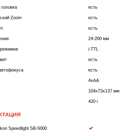
 головка
есть
ский Zoom
есть
om
есть
ения
24-200 мм
 режимов
i-TTL
вет
есть
автофокуса
есть
4xAA
104x73x137 мм
420 г
КТАЦИЯ
kon Speedlight SB-5000