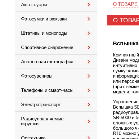
О ТОВАРЕ
Аксессуары
Фотосумки и рюкзаки
О ТОВА
Штативы и моноподы
Вспышка 
Спортивное снаряжение
Компактный
Дизайн мод
Аналоговая фотография
интуитивно 
сумку: комп
информацио
Фотосувениры
или персон
(при съемке
Телефоны и смарт-часы
модели, го
Управление
Электротранспорт
Вспышка
S
радиоуправл
SB-5000
и б
Радиоуправляемые
сложных ус
игрушки
большого ч
R10 можно 
Оргтехника
управление,