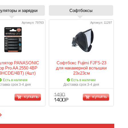
уляторы и зарядки
Софтбоксы
Артикул: 79763
Артикул: 11297
улятор PANASONIC
Софтбокс Fujimi FJFS-23
op Pro AA 2550 4BP
для накамерной вспышки
3HCDE/4BT) (4шт)
23х23см
Есть в наличии
Есть в наличии
ставка срок 3-4 дня
Доставка срок 3-4 дня
1 490
купить
купить
1 400 Р