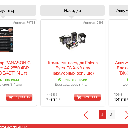
муляторы
Насадки
Аккум
Артикул: 79763
Артикул: 9496
тор PANASONIC
Комплект насадок Falcon
Аккум
ro AA 2550 4BP
Eyes FGA-K9 для
Enelo
E/4BT) (4шт)
накамерных вспышек
(BK-
ь в наличии
Есть в наличии
а срок 3-4 дня
Доставка срок 3-4 дня
До
3 590
1 890
купить
купить
3 500 Р
1 800 Р
1
2