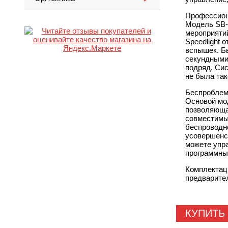
Профессион
Модель
SB-
мероприяти
Speedlight 
вспышек. Бы
секундными
подряд. Сис
не была так
Беспроблем
Основой м
позволяюща
совместимы
беспроводно
усовершенс
можете упр
программным
Комплектац
предварите
КУПИТЬ