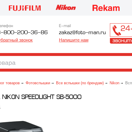
елефон
E-mail
8-800-200-36-86
zakaz@foto-man.ru
братный звонок
Напишите нам
лог товаров
Фотовспышки
Все вспышки (по брендам)
Nikon
Вспы
NIKON SPEEDLIGHT SB-5000
1