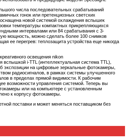
ольшого числа последовательных срабатываний
амичных гонок или претенциозных светских
оснащена новой системой охлаждения вспышек
улировки температуры компактных прикрепляющихся
ундными интервалами или 84 срабатывания с 3-
ную мощность, можно сделать более 100 снимков
щая ее перегрев: теплозащита устройства еще никогда
креативного освещения nikon
я вспышкой i-TTL (интеллектуальная система TTL),
об экспозиции на цифровые зеркальные фотокамеры,
твом радиосигналов, в рамках системы улучшенного
алов в пределах прямой видимости. К рабочим
ее возможности управления системой. Теперь вы
отокамеры или на компьютере с установленным
плено к корпусу фотокамеры.
етной поставки и может меняться поставщиком без