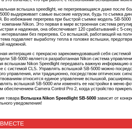
альная вспышка speedlight, не перегревающаяся даже после б
5000
выдерживает самые высокие нагрузки, будь то съемка дин
й. Во избежание перегрева при быстрой съемке модель
SB-5000
от компании Nikon. Это первая в мире встроенная система рег
страя и надежная, она обеспечивает 120 срабатываний с 5-сек
 интервалами без перегрева. Со вспышкой, работающей на пол
тема подавляет выработку тепла в головке вспышки, предотвра
ой надежной.
ная интеграция с прекрасно зарекомендовавшей себя системой 
одели
SB-5000
является разработанная Nikon система управлени
я вспышкам Nikon Speedlight передавать важную информацию 
е с системой CLS. Управлять вспышкой
SB-5000
можно посредс
го управления, или традиционно, посредством оптических сигн
твованиям относится единое управление вспышкой, расширяющ
авлять вспышкой
SB-5000
или изменять ее настройки в меню ф
 обеспечением Camera Control Pro 2, когда устройство прикре
ия товара
Вспышка Nikon Speedlight SB-5000
зависит от конкр
льного уведомления!
 ВМЕСТЕ