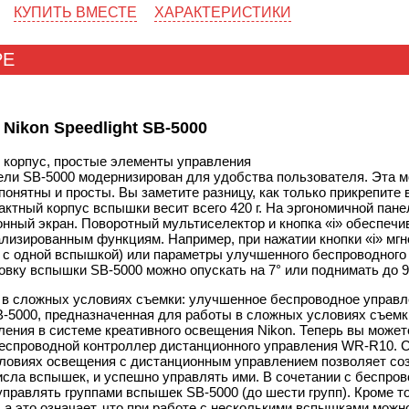
КУПИТЬ ВМЕСТЕ
ХАРАКТЕРИСТИКИ
РЕ
Nikon Speedlight SB-5000
 корпус, простые элементы управления
ели
SB-5000
модернизирован для удобства пользователя. Эта м
понятны и просты. Вы заметите разницу, как только прикрепит
актный корпус вспышки весит всего 420 г. На эргономичной па
нный экран. Поворотный мультиселектор и кнопка «i» обеспеч
ализированным функциям. Например, при нажатии кнопки «i» м
 с одной вспышкой) или параметры улучшенного беспроводного 
ловку вспышки
SB-5000
можно опускать на 7° или поднимать до 9
 в сложных условиях съемки: улучшенное беспроводное управл
B-5000
, предназначенная для работы в сложных условиях съем
ения в системе креативного освещения Nikon. Теперь вы может
еспроводной контроллер дистанционного управления WR-R10. 
ловиях освещения с дистанционным управлением позволяет соз
исла вспышек, и успешно управлять ими. В сочетании с беспр
управлять группами вспышек
SB-5000
(до шести групп). Кроме т
 а это означает, что при работе с несколькими вспышками можн