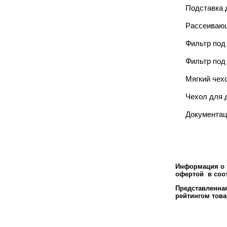
Подставка д
Рассеивающ
Фильтр под
Фильтр под
Мягкий чех
Чехол для 
Документа
Информация о т
офертой в соот
Представленн
рейтингом това