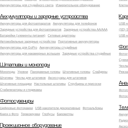
Аккумуляторы для студийного света
Измерительное оборудование
Клетк
Аккумуляторы и зарядные устройства
Кар
Аккумуляторы для фотоаппаратов
Аккумуляторы для телефонов
USB н
Зарядные устройства для фотоаппаратов
Зарядные устройства AA/AAA
(SD) S
Батарейки (элементы питания)
Сетевые адаптеры
USB н
Автомобильные зарядные устройства
Портативные аккумуляторы
Фот
Аккумуляторы для GoPro
Аккумуляторы студийные
Аккумуляторы для накамерных вспышек
Зарядные устройства студийные
Фотос
Сумки
Штативы и моноподы
Чехлы
Моноподы
Уровни
Панорамные головы
Штативные головы
Слайдеры
Рюкза
Штативы
Чехлы для штативов
Аксессуары для штативов
Ана
Штативные площадки
Настольные штативы
Струбцины и присоски
Стабилизаторы и стедикамы
Фотоп
Фотох
Фотосувениры
Тел
Цифровые фоторамки
USB накопители декоративные
Фотоальбомы
Книги о Фото
Термокружки
Глобусы
Барометры
Аккум
Радио
Проекционное оборудование
Аксес