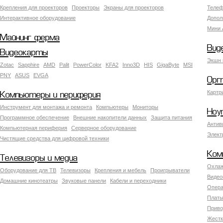
Крепления для проекторов
Проекторы
Экраны для проекторов
Телеф
Интерактивное оборудование
Допол
Мини 
Майнинг ферма
Вид
Видеокарты
Экшн 
Zotac
Sapphire
AMD
Palit
PowerColor
KFA2
Inno3D
HIS
GigaByte
MSI
PNY
ASUS
EVGA
Орг
Картр
Компьютеры и периферия
Инструмент для монтажа и ремонта
Компьютеры
Мониторы
Ноу
Программное обеспечение
Внешние накопители данных
Защита питания
Антив
Компьютерная периферия
Серверное оборудование
Элект
Чистящие средства для цифровой техники
Ком
Телевизоры и медиа
Охлаж
Оборудование для ТВ
Телевизоры
Крепления и мебель
Проигрыватели
Видео
Домашние кинотеатры
Звуковые панели
Кабели и переходники
Опера
Платы
Приво
Жестк