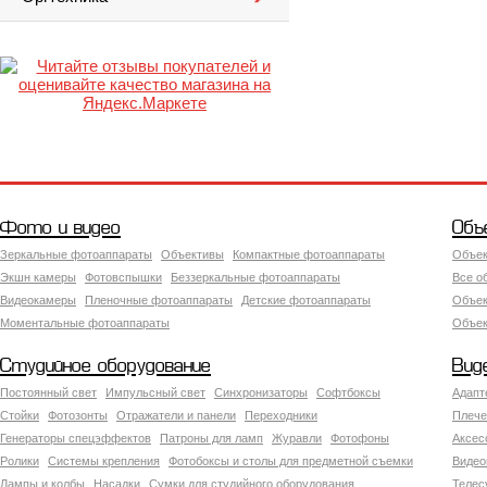
Фото и видео
Объ
Зеркальные фотоаппараты
Объективы
Компактные фотоаппараты
Объек
Экшн камеры
Фотовспышки
Беззеркальные фотоаппараты
Все о
Видеокамеры
Пленочные фотоаппараты
Детские фотоаппараты
Объек
Моментальные фотоаппараты
Объект
Студийное оборудование
Вид
Постоянный свет
Импульсный свет
Синхронизаторы
Софтбоксы
Адапт
Стойки
Фотозонты
Отражатели и панели
Переходники
Плече
Генераторы спецэффектов
Патроны для ламп
Журавли
Фотофоны
Аксес
Ролики
Системы крепления
Фотобоксы и столы для предметной съемки
Видео
Лампы и колбы
Насадки
Сумки для студийного оборудования
Теле