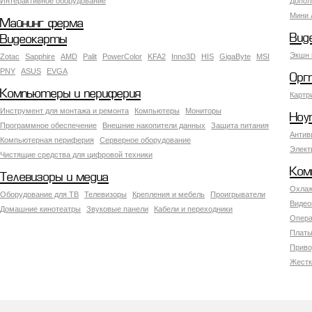
Интерактивное оборудование
Допол
Мини 
Майнинг ферма
Вид
Видеокарты
Экшн 
Zotac
Sapphire
AMD
Palit
PowerColor
KFA2
Inno3D
HIS
GigaByte
MSI
PNY
ASUS
EVGA
Орг
Компьютеры и периферия
Картр
Инструмент для монтажа и ремонта
Компьютеры
Мониторы
Ноу
Программное обеспечение
Внешние накопители данных
Защита питания
Антив
Компьютерная периферия
Серверное оборудование
Элект
Чистящие средства для цифровой техники
Ком
Телевизоры и медиа
Охлаж
Оборудование для ТВ
Телевизоры
Крепления и мебель
Проигрыватели
Видео
Домашние кинотеатры
Звуковые панели
Кабели и переходники
Опера
Платы
Приво
Жестк