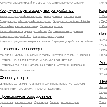
Аккумуляторы для студийного света
Измерительное оборудование
Клетк
Аккумуляторы и зарядные устройства
Кар
Аккумуляторы для фотоаппаратов
Аккумуляторы для телефонов
USB н
Зарядные устройства для фотоаппаратов
Зарядные устройства AA/AAA
(SD) S
Батарейки (элементы питания)
Сетевые адаптеры
USB н
Автомобильные зарядные устройства
Портативные аккумуляторы
Фот
Аккумуляторы для GoPro
Аккумуляторы студийные
Фотос
Аккумуляторы для накамерных вспышек
Зарядные устройства студийные
Сумки
Штативы и моноподы
Чехлы
Моноподы
Уровни
Панорамные головы
Штативные головы
Слайдеры
Рюкза
Штативы
Чехлы для штативов
Аксессуары для штативов
Ана
Штативные площадки
Настольные штативы
Струбцины и присоски
Фотоп
Стабилизаторы и стедикамы
Фотох
Фотосувениры
Тел
Цифровые фоторамки
USB накопители декоративные
Фотоальбомы
Аккум
Книги о Фото
Термокружки
Глобусы
Барометры
Радио
Проекционное оборудование
Аксес
Крепления для проекторов
Проекторы
Экраны для проекторов
Телеф