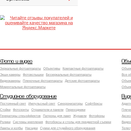
Фото и видео
Объ
Зеркальные фотоаппараты
Объективы
Компактные фотоаппараты
Объек
Экшн камеры
Фотовспышки
Беззеркальные фотоаппараты
Все о
Видеокамеры
Пленочные фотоаппараты
Детские фотоаппараты
Объек
Моментальные фотоаппараты
Объект
Студийное оборудование
Вид
Постоянный свет
Импульсный свет
Синхронизаторы
Софтбоксы
Адапт
Стойки
Фотозонты
Отражатели и панели
Переходники
Плече
Генераторы спецэффектов
Патроны для ламп
Журавли
Фотофоны
Аксес
Ролики
Системы крепления
Фотобоксы и столы для предметной съемки
Видео
Лампы и колбы
Насадки
Сумки для студийного оборудования
Теле