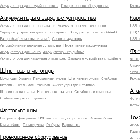
Аккумуляторы для студийного света
Измерительное оборудование
Клетк
Аккумуляторы и зарядные устройства
Кар
Аккумуляторы для фотоаппаратов
Аккумуляторы для телефонов
USB н
Зарядные устройства для фотоаппаратов
Зарядные устройства AA/AAA
(SD) S
Батарейки (элементы питания)
Сетевые адаптеры
USB н
Автомобильные зарядные устройства
Портативные аккумуляторы
Фот
Аккумуляторы для GoPro
Аккумуляторы студийные
Аккумуляторы для накамерных вспышек
Зарядные устройства студийные
Фотос
Сумки
Штативы и моноподы
Чехлы
Моноподы
Уровни
Панорамные головы
Штативные головы
Слайдеры
Рюкза
Штативы
Чехлы для штативов
Аксессуары для штативов
Ана
Штативные площадки
Настольные штативы
Струбцины и присоски
Стабилизаторы и стедикамы
Фотоп
Фотох
Фотосувениры
Тел
Цифровые фоторамки
USB накопители декоративные
Фотоальбомы
Книги о Фото
Термокружки
Глобусы
Барометры
Аккум
Радио
Проекционное оборудование
Аксес