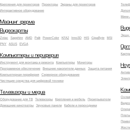
Крепления для проекторов
Проекторы
Экраны для проекторов
Телеф
Интерактивное оборудование
Допол
Мини 
Майнинг ферма
Вид
Видеокарты
Экшн 
Zotac
Sapphire
AMD
Palit
PowerColor
KFA2
Inno3D
HIS
GigaByte
MSI
PNY
ASUS
EVGA
Орг
Картр
Компьютеры и периферия
Инструмент для монтажа и ремонта
Компьютеры
Мониторы
Ноу
Программное обеспечение
Внешние накопители данных
Защита питания
Антив
Компьютерная периферия
Серверное оборудование
Элект
Чистящие средства для цифровой техники
Ком
Телевизоры и медиа
Охлаж
Оборудование для ТВ
Телевизоры
Крепления и мебель
Проигрыватели
Видео
Домашние кинотеатры
Звуковые панели
Кабели и переходники
Опера
Платы
Приво
Жестк