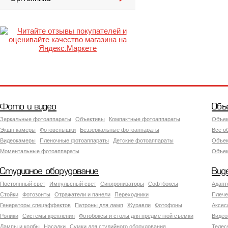
Фото и видео
Объ
Зеркальные фотоаппараты
Объективы
Компактные фотоаппараты
Объек
Экшн камеры
Фотовспышки
Беззеркальные фотоаппараты
Все о
Видеокамеры
Пленочные фотоаппараты
Детские фотоаппараты
Объек
Моментальные фотоаппараты
Объект
Студийное оборудование
Вид
Постоянный свет
Импульсный свет
Синхронизаторы
Софтбоксы
Адапт
Стойки
Фотозонты
Отражатели и панели
Переходники
Плече
Генераторы спецэффектов
Патроны для ламп
Журавли
Фотофоны
Аксес
Ролики
Системы крепления
Фотобоксы и столы для предметной съемки
Видео
Лампы и колбы
Насадки
Сумки для студийного оборудования
Теле