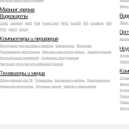
Интерактивное оборудование
Допол
Мини 
Майнинг ферма
Вид
Видеокарты
Экшн 
Zotac
Sapphire
AMD
Palit
PowerColor
KFA2
Inno3D
HIS
GigaByte
MSI
PNY
ASUS
EVGA
Орг
Компьютеры и периферия
Картр
Инструмент для монтажа и ремонта
Компьютеры
Мониторы
Ноу
Программное обеспечение
Внешние накопители данных
Защита питания
Антив
Компьютерная периферия
Серверное оборудование
Элект
Чистящие средства для цифровой техники
Ком
Телевизоры и медиа
Охлаж
Оборудование для ТВ
Телевизоры
Крепления и мебель
Проигрыватели
Видео
Домашние кинотеатры
Звуковые панели
Кабели и переходники
Опера
Платы
Приво
Жестк