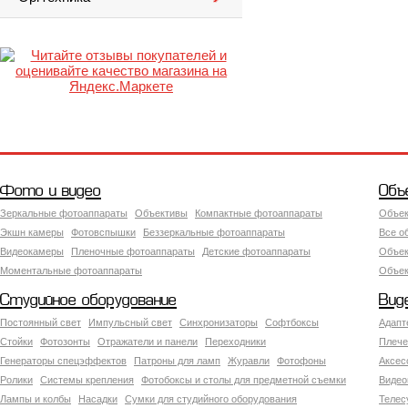
Фото и видео
Объ
Зеркальные фотоаппараты
Объективы
Компактные фотоаппараты
Объек
Экшн камеры
Фотовспышки
Беззеркальные фотоаппараты
Все о
Видеокамеры
Пленочные фотоаппараты
Детские фотоаппараты
Объек
Моментальные фотоаппараты
Объект
Студийное оборудование
Вид
Постоянный свет
Импульсный свет
Синхронизаторы
Софтбоксы
Адапт
Стойки
Фотозонты
Отражатели и панели
Переходники
Плече
Генераторы спецэффектов
Патроны для ламп
Журавли
Фотофоны
Аксес
Ролики
Системы крепления
Фотобоксы и столы для предметной съемки
Видео
Лампы и колбы
Насадки
Сумки для студийного оборудования
Теле