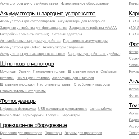
Аккумуляторы для студийного света
Измерительное оборудование
Клетк
Аккумуляторы и зарядные устройства
Кар
Аккумуляторы для фотоаппаратов
Аккумуляторы для телефонов
USB н
Зарядные устройства для фотоаппаратов
Зарядные устройства AA/AAA
(SD) S
Батарейки (элементы питания)
Сетевые адаптеры
USB н
Автомобильные зарядные устройства
Портативные аккумуляторы
Фот
Аккумуляторы для GoPro
Аккумуляторы студийные
Фотос
Аккумуляторы для накамерных вспышек
Зарядные устройства студийные
Сумки
Штативы и моноподы
Чехлы
Моноподы
Уровни
Панорамные головы
Штативные головы
Слайдеры
Рюкза
Штативы
Чехлы для штативов
Аксессуары для штативов
Ана
Штативные площадки
Настольные штативы
Струбцины и присоски
Фотоп
Стабилизаторы и стедикамы
Фотох
Фотосувениры
Тел
Цифровые фоторамки
USB накопители декоративные
Фотоальбомы
Аккум
Книги о Фото
Термокружки
Глобусы
Барометры
Радио
Проекционное оборудование
Аксес
Крепления для проекторов
Проекторы
Экраны для проекторов
Телеф