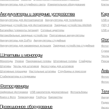
Аккумуляторы для студийного света
Измерительное оборудование
Клетк
Аккумуляторы и зарядные устройства
Кар
Аккумуляторы для фотоаппаратов
Аккумуляторы для телефонов
USB н
Зарядные устройства для фотоаппаратов
Зарядные устройства AA/AAA
(SD) S
Батарейки (элементы питания)
Сетевые адаптеры
USB н
Автомобильные зарядные устройства
Портативные аккумуляторы
Фот
Аккумуляторы для GoPro
Аккумуляторы студийные
Аккумуляторы для накамерных вспышек
Зарядные устройства студийные
Фотос
Сумки
Штативы и моноподы
Чехлы
Моноподы
Уровни
Панорамные головы
Штативные головы
Слайдеры
Рюкза
Штативы
Чехлы для штативов
Аксессуары для штативов
Ана
Штативные площадки
Настольные штативы
Струбцины и присоски
Стабилизаторы и стедикамы
Фотоп
Фотох
Фотосувениры
Тел
Цифровые фоторамки
USB накопители декоративные
Фотоальбомы
Книги о Фото
Термокружки
Глобусы
Барометры
Аккум
Радио
Проекционное оборудование
Аксес