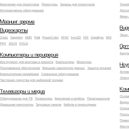
Крепления для проекторов
Проекторы
Экраны для проекторов
Телеф
Интерактивное оборудование
Допол
Мини 
Майнинг ферма
Вид
Видеокарты
Экшн 
Zotac
Sapphire
AMD
Palit
PowerColor
KFA2
Inno3D
HIS
GigaByte
MSI
PNY
ASUS
EVGA
Орг
Картр
Компьютеры и периферия
Инструмент для монтажа и ремонта
Компьютеры
Мониторы
Ноу
Программное обеспечение
Внешние накопители данных
Защита питания
Антив
Компьютерная периферия
Серверное оборудование
Элект
Чистящие средства для цифровой техники
Ком
Телевизоры и медиа
Охлаж
Оборудование для ТВ
Телевизоры
Крепления и мебель
Проигрыватели
Видео
Домашние кинотеатры
Звуковые панели
Кабели и переходники
Опера
Платы
Приво
Жестк