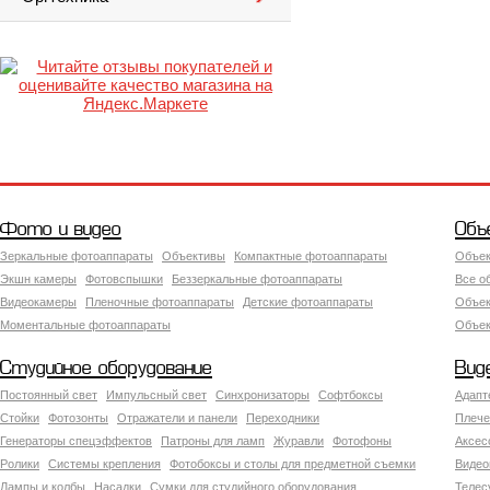
Фото и видео
Объ
Зеркальные фотоаппараты
Объективы
Компактные фотоаппараты
Объек
Экшн камеры
Фотовспышки
Беззеркальные фотоаппараты
Все о
Видеокамеры
Пленочные фотоаппараты
Детские фотоаппараты
Объек
Моментальные фотоаппараты
Объект
Студийное оборудование
Вид
Постоянный свет
Импульсный свет
Синхронизаторы
Софтбоксы
Адапт
Стойки
Фотозонты
Отражатели и панели
Переходники
Плече
Генераторы спецэффектов
Патроны для ламп
Журавли
Фотофоны
Аксес
Ролики
Системы крепления
Фотобоксы и столы для предметной съемки
Видео
Лампы и колбы
Насадки
Сумки для студийного оборудования
Теле