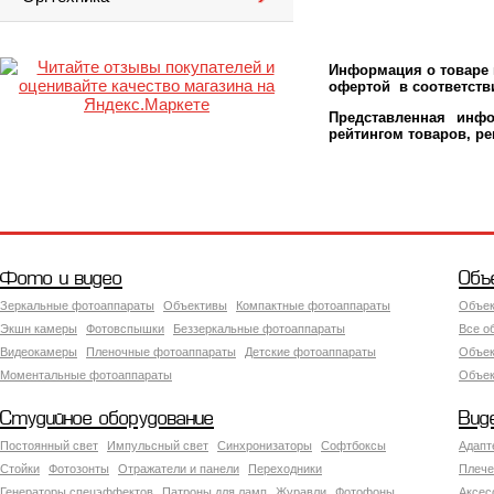
Информация о товаре м
офертой в соответстви
Представленная инфо
рейтингом товаров, р
Фото и видео
Объ
Зеркальные фотоаппараты
Объективы
Компактные фотоаппараты
Объек
Экшн камеры
Фотовспышки
Беззеркальные фотоаппараты
Все о
Видеокамеры
Пленочные фотоаппараты
Детские фотоаппараты
Объек
Моментальные фотоаппараты
Объект
Студийное оборудование
Вид
Постоянный свет
Импульсный свет
Синхронизаторы
Софтбоксы
Адапт
Стойки
Фотозонты
Отражатели и панели
Переходники
Плече
Генераторы спецэффектов
Патроны для ламп
Журавли
Фотофоны
Аксес