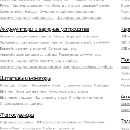
Ролики
Системы крепления
Фотобоксы и столы для предметной съемки
Видео
Лампы и колбы
Насадки
Сумки для студийного оборудования
Теле
Аккумуляторы для студийного света
Измерительное оборудование
Клетк
Аккумуляторы и зарядные устройства
Кар
Аккумуляторы для фотоаппаратов
Аккумуляторы для телефонов
USB н
Зарядные устройства для фотоаппаратов
Зарядные устройства AA/AAA
(SD) S
Батарейки (элементы питания)
Сетевые адаптеры
USB н
Автомобильные зарядные устройства
Портативные аккумуляторы
Фот
Аккумуляторы для GoPro
Аккумуляторы студийные
Аккумуляторы для накамерных вспышек
Зарядные устройства студийные
Фотос
Сумки
Штативы и моноподы
Чехлы
Моноподы
Уровни
Панорамные головы
Штативные головы
Слайдеры
Рюкза
Штативы
Чехлы для штативов
Аксессуары для штативов
Ана
Штативные площадки
Настольные штативы
Струбцины и присоски
Стабилизаторы и стедикамы
Фотоп
Фотох
Фотосувениры
Тел
Цифровые фоторамки
USB накопители декоративные
Фотоальбомы
Книги о Фото
Термокружки
Глобусы
Барометры
Аккум