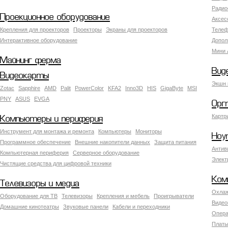
Радио
Проекционное оборудование
Аксес
Крепления для проекторов
Проекторы
Экраны для проекторов
Телеф
Интерактивное оборудование
Допол
Мини 
Майнинг ферма
Вид
Видеокарты
Экшн 
Zotac
Sapphire
AMD
Palit
PowerColor
KFA2
Inno3D
HIS
GigaByte
MSI
PNY
ASUS
EVGA
Орг
Картр
Компьютеры и периферия
Инструмент для монтажа и ремонта
Компьютеры
Мониторы
Ноу
Программное обеспечение
Внешние накопители данных
Защита питания
Антив
Компьютерная периферия
Серверное оборудование
Элект
Чистящие средства для цифровой техники
Ком
Телевизоры и медиа
Охлаж
Оборудование для ТВ
Телевизоры
Крепления и мебель
Проигрыватели
Видео
Домашние кинотеатры
Звуковые панели
Кабели и переходники
Опера
Платы