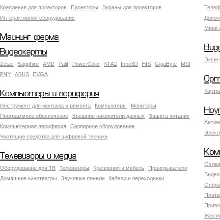
Крепления для проекторов
Проекторы
Экраны для проекторов
Телеф
Интерактивное оборудование
Допол
Мини 
Майнинг ферма
Вид
Видеокарты
Экшн 
Zotac
Sapphire
AMD
Palit
PowerColor
KFA2
Inno3D
HIS
GigaByte
MSI
PNY
ASUS
EVGA
Орг
Картр
Компьютеры и периферия
Инструмент для монтажа и ремонта
Компьютеры
Мониторы
Ноу
Программное обеспечение
Внешние накопители данных
Защита питания
Антив
Компьютерная периферия
Серверное оборудование
Элект
Чистящие средства для цифровой техники
Ком
Телевизоры и медиа
Охлаж
Оборудование для ТВ
Телевизоры
Крепления и мебель
Проигрыватели
Видео
Домашние кинотеатры
Звуковые панели
Кабели и переходники
Опера
Платы
Приво
Жестк