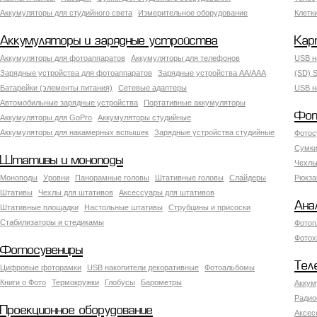
Аккумуляторы для студийного света
Измерительное оборудование
Клетк
Аккумуляторы и зарядные устройства
Кар
Аккумуляторы для фотоаппаратов
Аккумуляторы для телефонов
USB н
Зарядные устройства для фотоаппаратов
Зарядные устройства AA/AAA
(SD) S
Батарейки (элементы питания)
Сетевые адаптеры
USB н
Автомобильные зарядные устройства
Портативные аккумуляторы
Фот
Аккумуляторы для GoPro
Аккумуляторы студийные
Аккумуляторы для накамерных вспышек
Зарядные устройства студийные
Фотос
Сумки
Штативы и моноподы
Чехлы
Моноподы
Уровни
Панорамные головы
Штативные головы
Слайдеры
Рюкза
Штативы
Чехлы для штативов
Аксессуары для штативов
Ана
Штативные площадки
Настольные штативы
Струбцины и присоски
Стабилизаторы и стедикамы
Фотоп
Фотох
Фотосувениры
Тел
Цифровые фоторамки
USB накопители декоративные
Фотоальбомы
Книги о Фото
Термокружки
Глобусы
Барометры
Аккум
Радио
Проекционное оборудование
Аксес