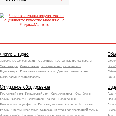
Фото и видео
Объ
Зеркальные фотоаппараты
Объективы
Компактные фотоаппараты
Объек
Экшн камеры
Фотовспышки
Беззеркальные фотоаппараты
Все о
Видеокамеры
Пленочные фотоаппараты
Детские фотоаппараты
Объек
Моментальные фотоаппараты
Объект
Студийное оборудование
Вид
Постоянный свет
Импульсный свет
Синхронизаторы
Софтбоксы
Адапт
Стойки
Фотозонты
Отражатели и панели
Переходники
Плече
Генераторы спецэффектов
Патроны для ламп
Журавли
Фотофоны
Аксес
Ролики
Системы крепления
Фотобоксы и столы для предметной съемки
Видео
Лампы и колбы
Насадки
Сумки для студийного оборудования
Теле