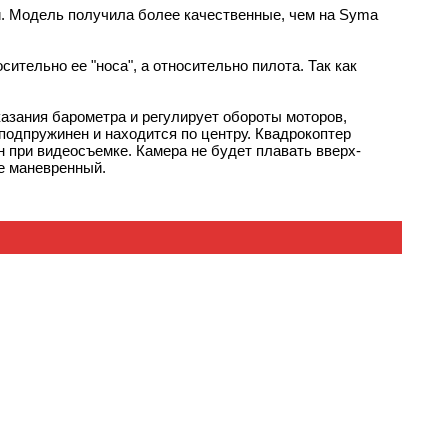
. Модель получила более качественные, чем на Syma
ительно ее "носа", а относительно пилота. Так как
казания барометра и регулирует обороты моторов,
 подпружинен и находится по центру. Квадрокоптер
н при видеосъемке. Камера не будет плавать вверх-
ее маневренный.