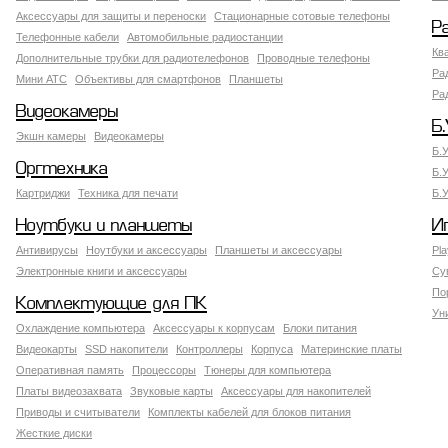
Аксессуары для защиты и переноски
Стационарные сотовые телефоны
Р
Телефонные кабели
Автомобильные радиостанции
Кв
Дополнительные трубки для радиотелефонов
Проводные телефоны
Ра
Мини АТС
Объективы для смартфонов
Планшеты
Ра
Видеокамеры
Б.
Экшн камеры
Видеокамеры
Б.
Оргтехника
Б.
Картриджи
Техника для печати
Б.
Ноутбуки и планшеты
И
Антивирусы
Ноутбуки и аксессуары
Планшеты и аксессуары
Pla
Электронные книги и аксессуары
Су
По
Комплектующие для ПК
Ун
Охлаждение компьютера
Аксессуары к корпусам
Блоки питания
Видеокарты
SSD накопители
Контроллеры
Корпуса
Материнские платы
Оперативная память
Процессоры
Тюнеры для компьютера
Платы видеозахвата
Звуковые карты
Аксессуары для накопителей
Приводы и считыватели
Комплекты кабелей для блоков питания
Жесткие диски