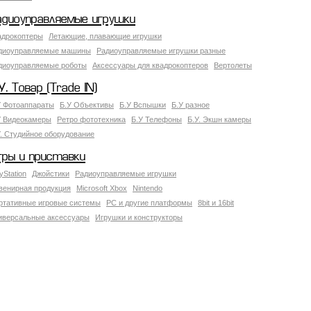
адиоуправляемые игрушки
адрокоптеры
Летающие, плавающие игрушки
диоуправляемые машины
Радиоуправляемые игрушки разные
диоуправляемые роботы
Аксессуары для квадрокоптеров
Вертолеты
У. Товар (Trade IN)
У Фотоаппараты
Б.У Объективы
Б.У Вспышки
Б.У разное
У Видеокамеры
Ретро фототехника
Б.У Телефоны
Б.У. Экшн камеры
У. Студийное оборудование
гры и приставки
yStation
Джойстики
Радиоуправляемые игрушки
венирная продукция
Microsoft Xbox
Nintendo
ртативные игровые системы
PC и другие платформы
8bit и 16bit
иверсальные аксессуары
Игрушки и конструкторы