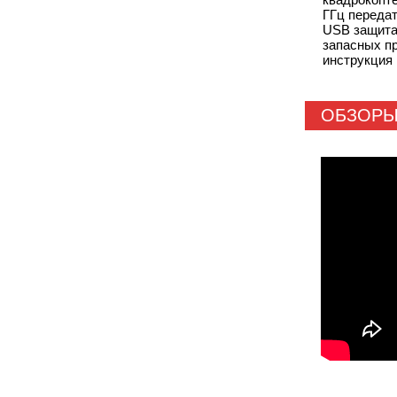
ГГц переда
USB защита 
запасных п
инструкция
ОБЗОР