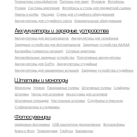
Генераторы спецэффектов
Патроны для ламп
Журавли
Фотофоны
Ролики
Системы крепления
Фотобоксы и столы для предметной съемки
Лампы и колбы
Насадки
Сумки для студийного оборудования
Аккумуляторы для студийного света
Измерительное оборудование
Аккумуляторы и зарядные устройства
Аккумуляторы для фотоаппаратов
Аккумуляторы для телефонов
Зарядные устройства для фотоаппаратов
Зарядные устройства AA/AAA
Батарейки (элементы питания)
Сетевые адаптеры
Автомобильные зарядные устройства
Портативные аккумуляторы
Аккумуляторы для GoPro
Аккумуляторы студийные
Аккумуляторы для накамерных вспышек
Зарядные устройства студийные
Штативы и моноподы
Моноподы
Уровни
Панорамные головы
Штативные головы
Слайдеры
Штативы
Чехлы для штативов
Аксессуары для штативов
Штативные площадки
Настольные штативы
Струбцины и присоски
Стабилизаторы и стедикамы
Фотосувениры
Цифровые фоторамки
USB накопители декоративные
Фотоальбомы
Книги о Фото
Термокружки
Глобусы
Барометры