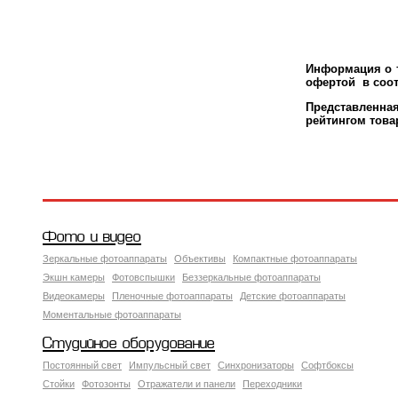
Информация о т
офертой в соот
Представленна
рейтингом това
Фото и видео
Зеркальные фотоаппараты
Объективы
Компактные фотоаппараты
Экшн камеры
Фотовспышки
Беззеркальные фотоаппараты
Видеокамеры
Пленочные фотоаппараты
Детские фотоаппараты
Моментальные фотоаппараты
Студийное оборудование
Постоянный свет
Импульсный свет
Синхронизаторы
Софтбоксы
Стойки
Фотозонты
Отражатели и панели
Переходники