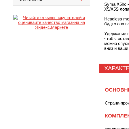
Syma X5hc -
X5/X5S лопа
Headless mo
будто она в
Удержание в
чтобы остав
можно опуск
вниз и ваши
ХАРАКТ
ОСНОВН
Страна-про
КОМПЛЕ
квадрокопт