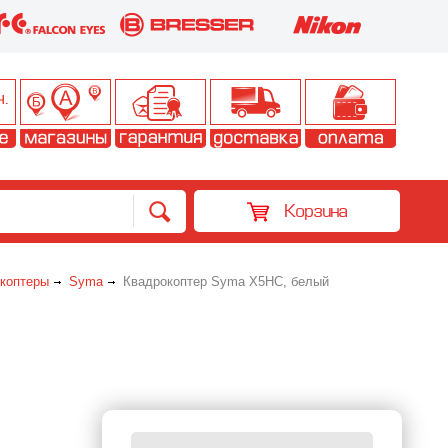
Корзина
коптеры
Syma
Квадрокоптер Syma X5HC, белый