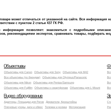
оваре может отличаться от указанной на сайте. Вся информация н
ветствии с пунктом 2 статьи 437 ГК РФ.
я информация позволяет: знакомиться с подробными описания
ров, рекомендациями экспертов, сравнивать товары, подбирать мо
Объективы
Ф
Объективы для Canon
Объективы для Sony
Объективы для M42
Вс
Все объективы (по брендам)
Объективы для Olympus/Panasonic
Вс
Объективы для Nikon
Объективы для Pentax/Samsung
Вс
Объективы для Fujifilm
Объективы к смартфонам
Объективы для L-Mount
Вс
Видео оборудование
З
Адаптеры, Площадки для Ригов
Держатели, Кронштейны
Ст
Плечевые упоры, риги и обвес
Тележки и ролики
Моторизация
Ре