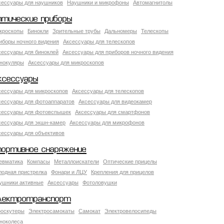
сессуары для наушников
Наушники и микрофоны
Автомагнитолы
птические приборы
кроскопы
Бинокли
Зрительные трубы
Дальномеры
Телескопы
иборы ночного видения
Аксессуары для телескопов
сессуары для биноклей
Аксессуары для приборов ночного видения
нокуляры
Аксессуары для микроскопов
ксессуары
сессуары для микроскопов
Аксессуары для телескопов
сессуары для фотоаппаратов
Аксессуары для видеокамер
сессуары для фотовспышек
Аксессуары для смартфонов
сессуары для экшн-камер
Аксессуары для микрофонов
сессуары для объективов
портивное снаряжение
евматика
Компасы
Металлоискатели
Оптические прицелы
лодная пристрелка
Фонари и ЛЦУ
Крепления для прицелов
ушники активные
Аксессуары
Фотоловушки
лектротранспорт
роскутеры
Электросамокаты
Самокат
Электровелосипеды
ноколеса