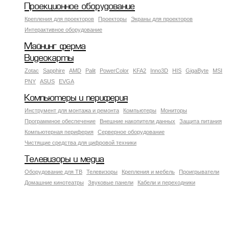
Проекционное оборудование
Крепления для проекторов
Проекторы
Экраны для проекторов
Интерактивное оборудование
Майнинг ферма
Видеокарты
Zotac
Sapphire
AMD
Palit
PowerColor
KFA2
Inno3D
HIS
GigaByte
MSI
PNY
ASUS
EVGA
Компьютеры и периферия
Инструмент для монтажа и ремонта
Компьютеры
Мониторы
Программное обеспечение
Внешние накопители данных
Защита питания
Компьютерная периферия
Серверное оборудование
Чистящие средства для цифровой техники
Телевизоры и медиа
Оборудование для ТВ
Телевизоры
Крепления и мебель
Проигрыватели
Домашние кинотеатры
Звуковые панели
Кабели и переходники