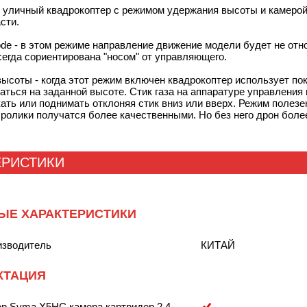
 уличный квадрокоптер с режимом удержания высоты и камерой
сти.
de - в этом режиме направление движение модели будет не относ
сегда сориентирована "носом" от управляющего.
ысоты - когда этот режим включен квадрокоптер использует по
аться на заданной высоте. Стик газа на аппаратуре управления
ать или поднимать отклоняя стик вниз или вверх. Режим полезе
 ролики получатся более качественными. Но без него дрон бол
ЕРИСТИКИ
ЫЕ ХАРАКТЕРИСТИКИ
изводитель
КИТАЙ
КТАЦИЯ
ер Syma X5HC камера картридер 2.4