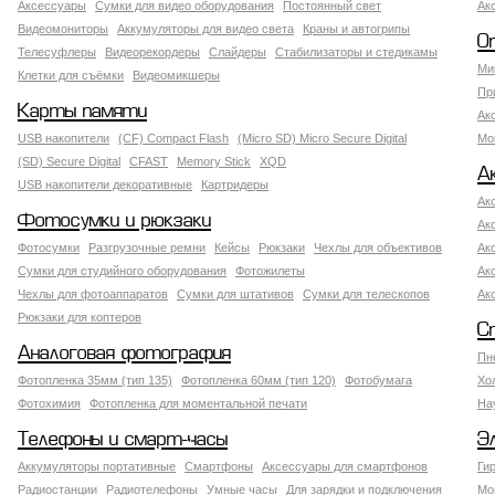
Аксессуары
Сумки для видео оборудования
Постоянный свет
Ак
Видеомониторы
Аккумуляторы для видео света
Краны и автогрипы
О
Телесуфлеры
Видеорекордеры
Слайдеры
Стабилизаторы и стедикамы
Ми
Клетки для съёмки
Видеомикшеры
Пр
Карты памяти
Ак
USB накопители
(CF) Compact Flash
(Micro SD) Micro Secure Digital
Мо
(SD) Secure Digital
CFAST
Memory Stick
XQD
А
USB накопители декоративные
Картридеры
Ак
Фотосумки и рюкзаки
Ак
Фотосумки
Разгрузочные ремни
Кейсы
Рюкзаки
Чехлы для объективов
Ак
Сумки для студийного оборудования
Фотожилеты
Ак
Чехлы для фотоаппаратов
Сумки для штативов
Сумки для телескопов
Ак
Рюкзаки для коптеров
С
Аналоговая фотография
Пн
Фотопленка 35мм (тип 135)
Фотопленка 60мм (тип 120)
Фотобумага
Хо
Фотохимия
Фотопленка для моментальной печати
На
Телефоны и смарт-часы
Э
Аккумуляторы портативные
Смартфоны
Аксессуары для смартфонов
Ги
Радиостанции
Радиотелефоны
Умные часы
Для зарядки и подключения
Мо