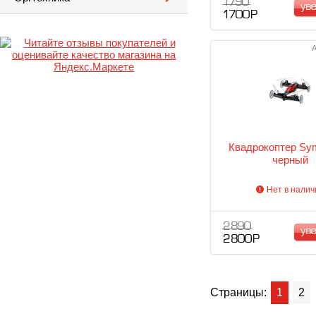
1 790
ув
1 700 Р
А
Квадрокоптер Sy
черный
Нет в налич
2 890
ув
2 800 Р
Страницы:
1
2