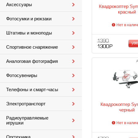
Аксессуары
Квадрокоптер Sym
красный
Фотосумки и рюкзаки
Нет в налич
Штативы и моноподы
1 390
ув
1 300 Р
Спортивное снаряжение
Аналоговая фотография
А
Фотосувениры
Телефоны и смарт-часы
Электротранспорт
Квадрокоптер Sy
черный
Радиоуправляемые
игрушки
Нет в налич
Оргтехника