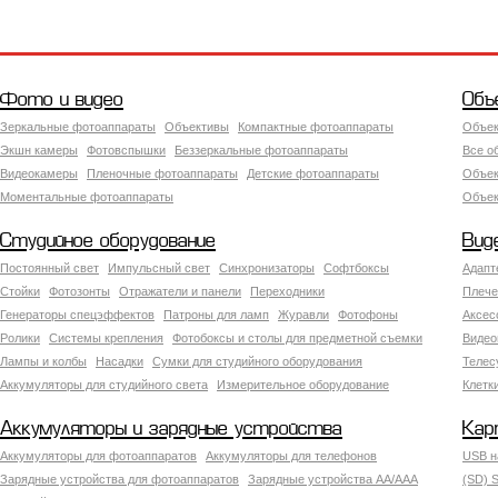
Фото и видео
Объ
Зеркальные фотоаппараты
Объективы
Компактные фотоаппараты
Объек
Экшн камеры
Фотовспышки
Беззеркальные фотоаппараты
Все о
Видеокамеры
Пленочные фотоаппараты
Детские фотоаппараты
Объек
Моментальные фотоаппараты
Объект
Студийное оборудование
Вид
Постоянный свет
Импульсный свет
Синхронизаторы
Софтбоксы
Адапт
Стойки
Фотозонты
Отражатели и панели
Переходники
Плече
Генераторы спецэффектов
Патроны для ламп
Журавли
Фотофоны
Аксес
Ролики
Системы крепления
Фотобоксы и столы для предметной съемки
Видео
Лампы и колбы
Насадки
Сумки для студийного оборудования
Теле
Аккумуляторы для студийного света
Измерительное оборудование
Клетк
Аккумуляторы и зарядные устройства
Кар
Аккумуляторы для фотоаппаратов
Аккумуляторы для телефонов
USB н
Зарядные устройства для фотоаппаратов
Зарядные устройства AA/AAA
(SD) S