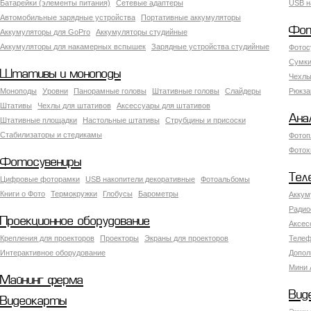
Батарейки (элементы питания)
Сетевые адаптеры
USB н
Автомобильные зарядные устройства
Портативные аккумуляторы
Фот
Аккумуляторы для GoPro
Аккумуляторы студийные
Аккумуляторы для накамерных вспышек
Зарядные устройства студийные
Фотос
Сумки
Штативы и моноподы
Чехлы
Моноподы
Уровни
Панорамные головы
Штативные головы
Слайдеры
Рюкза
Штативы
Чехлы для штативов
Аксессуары для штативов
Ана
Штативные площадки
Настольные штативы
Струбцины и присоски
Стабилизаторы и стедикамы
Фотоп
Фотох
Фотосувениры
Тел
Цифровые фоторамки
USB накопители декоративные
Фотоальбомы
Книги о Фото
Термокружки
Глобусы
Барометры
Аккум
Радио
Проекционное оборудование
Аксес
Крепления для проекторов
Проекторы
Экраны для проекторов
Телеф
Интерактивное оборудование
Допол
Мини 
Майнинг ферма
Вид
Видеокарты