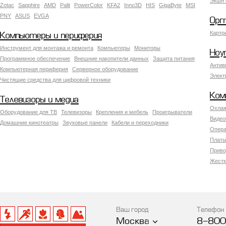
Экшн 
Zotac
Sapphire
AMD
Palit
PowerColor
KFA2
Inno3D
HIS
GigaByte
MSI
PNY
ASUS
EVGA
Орг
Картр
Компьютеры и периферия
Инструмент для монтажа и ремонта
Компьютеры
Мониторы
Ноу
Программное обеспечение
Внешние накопители данных
Защита питания
Антив
Компьютерная периферия
Серверное оборудование
Элект
Чистящие средства для цифровой техники
Ком
Телевизоры и медиа
Охлаж
Оборудование для ТВ
Телевизоры
Крепления и мебель
Проигрыватели
Видео
Домашние кинотеатры
Звуковые панели
Кабели и переходники
Опера
Платы
Приво
Жестк
Ваш город
Телефон
Москва
8-800