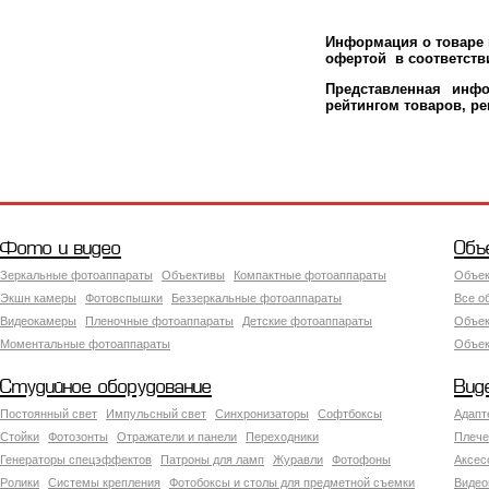
Информация о товаре м
офертой в соответстви
Представленная инфо
рейтингом товаров, р
Фото и видео
Объ
Зеркальные фотоаппараты
Объективы
Компактные фотоаппараты
Объек
Экшн камеры
Фотовспышки
Беззеркальные фотоаппараты
Все о
Видеокамеры
Пленочные фотоаппараты
Детские фотоаппараты
Объек
Моментальные фотоаппараты
Объект
Студийное оборудование
Вид
Постоянный свет
Импульсный свет
Синхронизаторы
Софтбоксы
Адапт
Стойки
Фотозонты
Отражатели и панели
Переходники
Плече
Генераторы спецэффектов
Патроны для ламп
Журавли
Фотофоны
Аксес
Ролики
Системы крепления
Фотобоксы и столы для предметной съемки
Видео