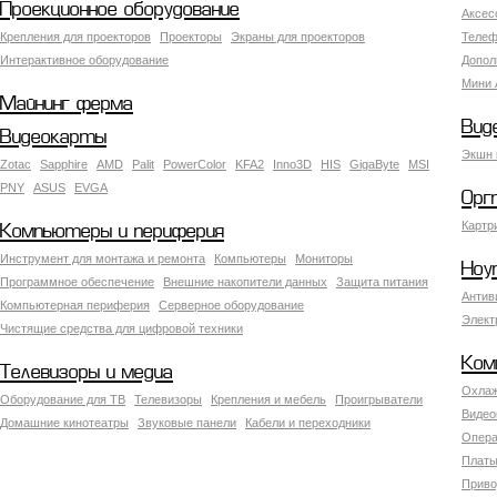
Проекционное оборудование
Аксес
Крепления для проекторов
Проекторы
Экраны для проекторов
Телеф
Интерактивное оборудование
Допол
Мини 
Майнинг ферма
Вид
Видеокарты
Экшн 
Zotac
Sapphire
AMD
Palit
PowerColor
KFA2
Inno3D
HIS
GigaByte
MSI
PNY
ASUS
EVGA
Орг
Картр
Компьютеры и периферия
Инструмент для монтажа и ремонта
Компьютеры
Мониторы
Ноу
Программное обеспечение
Внешние накопители данных
Защита питания
Антив
Компьютерная периферия
Серверное оборудование
Элект
Чистящие средства для цифровой техники
Ком
Телевизоры и медиа
Охлаж
Оборудование для ТВ
Телевизоры
Крепления и мебель
Проигрыватели
Видео
Домашние кинотеатры
Звуковые панели
Кабели и переходники
Опера
Платы
Приво