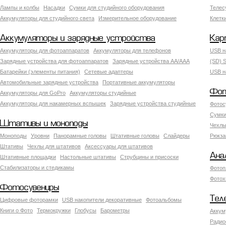
Лампы и колбы
Насадки
Сумки для студийного оборудования
Теле
Аккумуляторы для студийного света
Измерительное оборудование
Клетк
Аккумуляторы и зарядные устройства
Кар
Аккумуляторы для фотоаппаратов
Аккумуляторы для телефонов
USB н
Зарядные устройства для фотоаппаратов
Зарядные устройства AA/AAA
(SD) S
Батарейки (элементы питания)
Сетевые адаптеры
USB н
Автомобильные зарядные устройства
Портативные аккумуляторы
Фот
Аккумуляторы для GoPro
Аккумуляторы студийные
Аккумуляторы для накамерных вспышек
Зарядные устройства студийные
Фотос
Сумки
Штативы и моноподы
Чехлы
Моноподы
Уровни
Панорамные головы
Штативные головы
Слайдеры
Рюкза
Штативы
Чехлы для штативов
Аксессуары для штативов
Ана
Штативные площадки
Настольные штативы
Струбцины и присоски
Стабилизаторы и стедикамы
Фотоп
Фотох
Фотосувениры
Тел
Цифровые фоторамки
USB накопители декоративные
Фотоальбомы
Книги о Фото
Термокружки
Глобусы
Барометры
Аккум
Радио