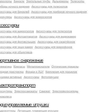
кроскопы
Бинокли
Зрительные трубы
Дальномеры
Телескопы
иборы ночного видения
Аксессуары для телескопов
сессуары для биноклей
Аксессуары для приборов ночного видения
нокуляры
Аксессуары для микроскопов
ксессуары
сессуары для микроскопов
Аксессуары для телескопов
сессуары для фотоаппаратов
Аксессуары для видеокамер
сессуары для фотовспышек
Аксессуары для смартфонов
сессуары для экшн-камер
Аксессуары для микрофонов
сессуары для объективов
портивное снаряжение
евматика
Компасы
Металлоискатели
Оптические прицелы
лодная пристрелка
Фонари и ЛЦУ
Крепления для прицелов
ушники активные
Аксессуары
Фотоловушки
лектротранспорт
роскутеры
Электросамокаты
Самокат
Электровелосипеды
ноколеса
адиоуправляемые игрушки
адрокоптеры
Летающие, плавающие игрушки