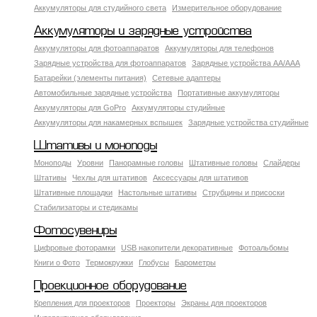
Аккумуляторы для студийного света
Измерительное оборудование
Аккумуляторы и зарядные устройства
Аккумуляторы для фотоаппаратов
Аккумуляторы для телефонов
Зарядные устройства для фотоаппаратов
Зарядные устройства AA/AAA
Батарейки (элементы питания)
Сетевые адаптеры
Автомобильные зарядные устройства
Портативные аккумуляторы
Аккумуляторы для GoPro
Аккумуляторы студийные
Аккумуляторы для накамерных вспышек
Зарядные устройства студийные
Штативы и моноподы
Моноподы
Уровни
Панорамные головы
Штативные головы
Слайдеры
Штативы
Чехлы для штативов
Аксессуары для штативов
Штативные площадки
Настольные штативы
Струбцины и присоски
Стабилизаторы и стедикамы
Фотосувениры
Цифровые фоторамки
USB накопители декоративные
Фотоальбомы
Книги о Фото
Термокружки
Глобусы
Барометры
Проекционное оборудование
Крепления для проекторов
Проекторы
Экраны для проекторов