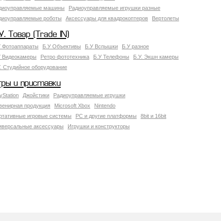
диоуправляемые машины
Радиоуправляемые игрушки разные
диоуправляемые роботы
Аксессуары для квадрокоптеров
Вертолеты
У. Товар (Trade IN)
У Фотоаппараты
Б.У Объективы
Б.У Вспышки
Б.У разное
У Видеокамеры
Ретро фототехника
Б.У Телефоны
Б.У. Экшн камеры
У. Студийное оборудование
гры и приставки
yStation
Джойстики
Радиоуправляемые игрушки
венирная продукция
Microsoft Xbox
Nintendo
ртативные игровые системы
PC и другие платформы
8bit и 16bit
иверсальные аксессуары
Игрушки и конструкторы