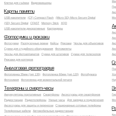
Ми
Клетки для съёмки
Видеомикшеры
Пр
Карты памяти
Ак
USB накопители
(CF) Compact Flash
(Micro SD) Micro Secure Digital
Мо
(SD) Secure Digital
CFAST
Memory Stick
XQD
А
USB накопители декоративные
Картридеры
Ак
Фотосумки и рюкзаки
Ак
Фотосумки
Разгрузочные ремни
Кейсы
Рюкзаки
Чехлы для объективов
Ак
Сумки для студийного оборудования
Фотожилеты
Ак
Чехлы для фотоаппаратов
Сумки для штативов
Сумки для телескопов
Ак
Рюкзаки для коптеров
С
Аналоговая фотография
Пн
Фотопленка 35мм (тип 135)
Фотопленка 60мм (тип 120)
Фотобумага
Хо
Фотохимия
Фотопленка для моментальной печати
На
Телефоны и смарт-часы
Э
Аккумуляторы портативные
Смартфоны
Аксессуары для смартфонов
Ги
Радиостанции
Радиотелефоны
Умные часы
Для зарядки и подключения
Мо
Аксессуары для защиты и переноски
Стационарные сотовые телефоны
Р
Телефонные кабели
Автомобильные радиостанции
Кв