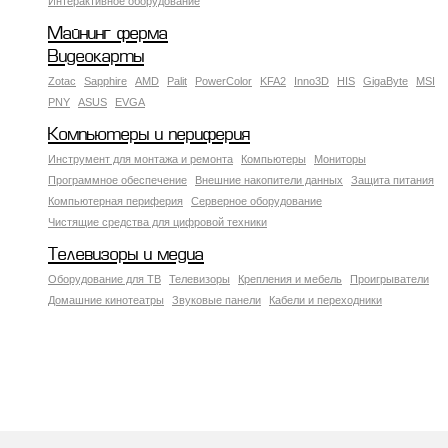
Интерактивное оборудование
Майнинг ферма
Видеокарты
Zotac
Sapphire
AMD
Palit
PowerColor
KFA2
Inno3D
HIS
GigaByte
MSI
PNY
ASUS
EVGA
Компьютеры и периферия
Инструмент для монтажа и ремонта
Компьютеры
Мониторы
Программное обеспечение
Внешние накопители данных
Защита питания
Компьютерная периферия
Серверное оборудование
Чистящие средства для цифровой техники
Телевизоры и медиа
Оборудование для ТВ
Телевизоры
Крепления и мебель
Проигрыватели
Домашние кинотеатры
Звуковые панели
Кабели и переходники