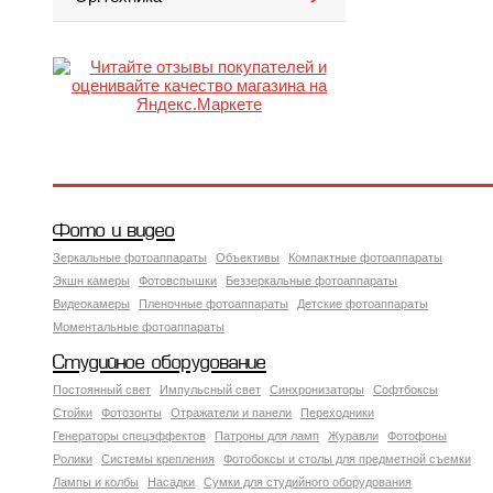
Фото и видео
Зеркальные фотоаппараты
Объективы
Компактные фотоаппараты
Экшн камеры
Фотовспышки
Беззеркальные фотоаппараты
Видеокамеры
Пленочные фотоаппараты
Детские фотоаппараты
Моментальные фотоаппараты
Студийное оборудование
Постоянный свет
Импульсный свет
Синхронизаторы
Софтбоксы
Стойки
Фотозонты
Отражатели и панели
Переходники
Генераторы спецэффектов
Патроны для ламп
Журавли
Фотофоны
Ролики
Системы крепления
Фотобоксы и столы для предметной съемки
Лампы и колбы
Насадки
Сумки для студийного оборудования