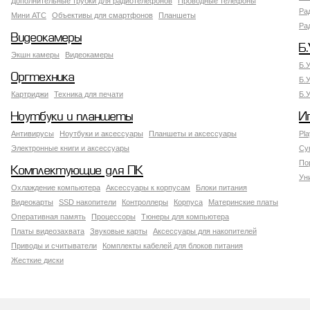
Дополнительные трубки для радиотелефонов
Проводные телефоны
Ра
Мини АТС
Объективы для смартфонов
Планшеты
Ра
Видеокамеры
Б.
Экшн камеры
Видеокамеры
Б.
Оргтехника
Б.
Картриджи
Техника для печати
Б.
Ноутбуки и планшеты
И
Антивирусы
Ноутбуки и аксессуары
Планшеты и аксессуары
Pla
Электронные книги и аксессуары
Су
По
Комплектующие для ПК
Ун
Охлаждение компьютера
Аксессуары к корпусам
Блоки питания
Видеокарты
SSD накопители
Контроллеры
Корпуса
Материнские платы
Оперативная память
Процессоры
Тюнеры для компьютера
Платы видеозахвата
Звуковые карты
Аксессуары для накопителей
Приводы и считыватели
Комплекты кабелей для блоков питания
Жесткие диски