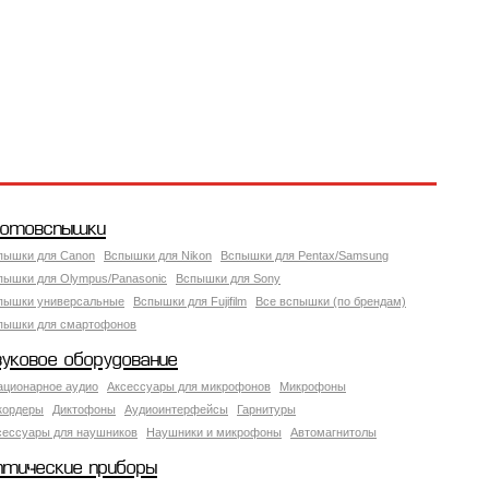
отовспышки
пышки для Canon
Вспышки для Nikon
Вспышки для Pentax/Samsung
пышки для Olympus/Panasonic
Вспышки для Sony
пышки универсальные
Вспышки для Fujifilm
Все вспышки (по брендам)
пышки для смартофонов
вуковое оборудование
ационарное аудио
Аксессуары для микрофонов
Микрофоны
кордеры
Диктофоны
Аудиоинтерфейсы
Гарнитуры
сессуары для наушников
Наушники и микрофоны
Автомагнитолы
птические приборы