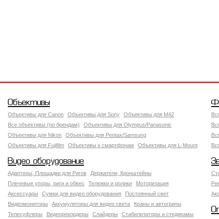
Объективы
Ф
Объективы для Canon
Объективы для Sony
Объективы для M42
Вс
Все объективы (по брендам)
Объективы для Olympus/Panasonic
Вс
Объективы для Nikon
Объективы для Pentax/Samsung
Вс
Объективы для Fujifilm
Объективы к смартфонам
Объективы для L-Mount
Вс
Видео оборудование
З
Адаптеры, Площадки для Ригов
Держатели, Кронштейны
Ст
Плечевые упоры, риги и обвес
Тележки и ролики
Моторизация
Ре
Аксессуары
Сумки для видео оборудования
Постоянный свет
Ак
Видеомониторы
Аккумуляторы для видео света
Краны и автогрипы
О
Телесуфлеры
Видеорекордеры
Слайдеры
Стабилизаторы и стедикамы