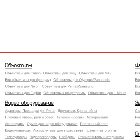
Объективы
Ф
Объективы для Canon
Объективы для Sony
Объективы для M42
Вс
Все объективы (по брендам)
Объективы для Olympus/Panasonic
Вс
Объективы для Nikon
Объективы для Pentax/Samsung
Вс
Объективы для Fujifilm
Объективы к смартфонам
Объективы для L-Mount
Вс
Видео оборудование
З
Адаптеры, Площадки для Ригов
Держатели, Кронштейны
Ст
Плечевые упоры, риги и обвес
Тележки и ролики
Моторизация
Ре
Аксессуары
Сумки для видео оборудования
Постоянный свет
Ак
Видеомониторы
Аккумуляторы для видео света
Краны и автогрипы
О
Телесуфлеры
Видеорекордеры
Слайдеры
Стабилизаторы и стедикамы