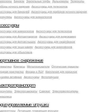
кроскопы
Бинокли
Зрительные трубы
Дальномеры
Телескопы
иборы ночного видения
Аксессуары для телескопов
сессуары для биноклей
Аксессуары для приборов ночного видения
нокуляры
Аксессуары для микроскопов
ксессуары
сессуары для микроскопов
Аксессуары для телескопов
сессуары для фотоаппаратов
Аксессуары для видеокамер
сессуары для фотовспышек
Аксессуары для смартфонов
сессуары для экшн-камер
Аксессуары для микрофонов
сессуары для объективов
портивное снаряжение
евматика
Компасы
Металлоискатели
Оптические прицелы
лодная пристрелка
Фонари и ЛЦУ
Крепления для прицелов
ушники активные
Аксессуары
Фотоловушки
лектротранспорт
роскутеры
Электросамокаты
Самокат
Электровелосипеды
ноколеса
адиоуправляемые игрушки
адрокоптеры
Летающие, плавающие игрушки