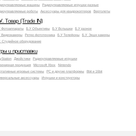
диоуправляемые машины
Радиоуправляемые игрушки разные
диоуправляемые роботы
Аксессуары для квадрокоптеров
Вертолеты
У. Товар (Trade IN)
У Фотоаппараты
Б.У Объективы
Б.У Вспышки
Б.У разное
У Видеокамеры
Ретро фототехника
Б.У Телефоны
Б.У. Экшн камеры
У. Студийное оборудование
гры и приставки
yStation
Джойстики
Радиоуправляемые игрушки
венирная продукция
Microsoft Xbox
Nintendo
ртативные игровые системы
PC и другие платформы
8bit и 16bit
иверсальные аксессуары
Игрушки и конструкторы