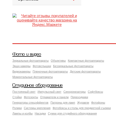
Фото и видео
Зеркальные фотоаппараты
Объективы
Компактные фотоаппараты
Экшн камеры
Фотовспышки
Беззеркальные фотоаппараты
Видеокамеры
Пленочные фотоаппараты
Детские фотоаппараты
Моментальные фотоаппараты
Студийное оборудование
Постоянный свет
Импульсный свет
Синхронизаторы
Софтбоксы
Стойки
Фотозонты
Отражатели и панели
Переходники
Генераторы спецэффектов
Патроны для ламп
Журавли
Фотофоны
Ролики
Системы крепления
Фотобоксы и столы для предметной съемки
Лампы и колбы
Насадки
Сумки для студийного оборудования