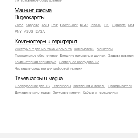
Интерактивное оборудование
Майнинг ферма
Видеокарты
Zotac
Sapphire
AMD
Palit
PowerColor
KFA2
Inno3D
HIS
GigaByte
MSI
PNY
ASUS
EVGA
Компьютеры и периферия
Инструмент для монтажа и ремонта
Компьютеры
Мониторы
Программное обеспечение
Внешние накопители данных
Защита питания
Компьютерная периферия
Серверное оборудование
Чистящие средства для цифровой техники
Телевизоры и медиа
Оборудование для ТВ
Телевизоры
Крепления и мебель
Проигрыватели
Домашние кинотеатры
Звуковые панели
Кабели и переходники