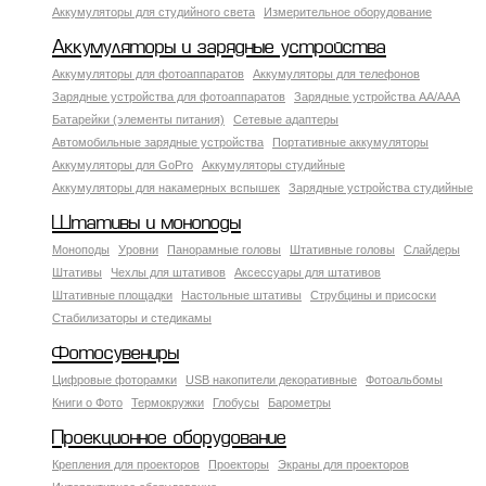
Аккумуляторы для студийного света
Измерительное оборудование
Аккумуляторы и зарядные устройства
Аккумуляторы для фотоаппаратов
Аккумуляторы для телефонов
Зарядные устройства для фотоаппаратов
Зарядные устройства AA/AAA
Батарейки (элементы питания)
Сетевые адаптеры
Автомобильные зарядные устройства
Портативные аккумуляторы
Аккумуляторы для GoPro
Аккумуляторы студийные
Аккумуляторы для накамерных вспышек
Зарядные устройства студийные
Штативы и моноподы
Моноподы
Уровни
Панорамные головы
Штативные головы
Слайдеры
Штативы
Чехлы для штативов
Аксессуары для штативов
Штативные площадки
Настольные штативы
Струбцины и присоски
Стабилизаторы и стедикамы
Фотосувениры
Цифровые фоторамки
USB накопители декоративные
Фотоальбомы
Книги о Фото
Термокружки
Глобусы
Барометры
Проекционное оборудование
Крепления для проекторов
Проекторы
Экраны для проекторов