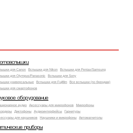
отовспышки
пышки для Canon
Вспышки для Nikon
Вспышки для Pentax/Samsung
пышки для Olympus/Panasonic
Вспышки для Sony
пышки универсальные
Вспышки для Fujifilm
Все вспышки (по брендам)
пышки для смартофонов
вуковое оборудование
ационарное аудио
Аксессуары для микрофонов
Микрофоны
кордеры
Диктофоны
Аудиоинтерфейсы
Гарнитуры
сессуары для наушников
Наушники и микрофоны
Автомагнитолы
птические приборы