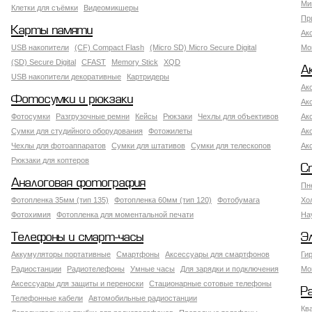
Ми
Клетки для съёмки
Видеомикшеры
Пр
Карты памяти
Ак
USB накопители
(CF) Compact Flash
(Micro SD) Micro Secure Digital
Мо
(SD) Secure Digital
CFAST
Memory Stick
XQD
А
USB накопители декоративные
Картридеры
Ак
Фотосумки и рюкзаки
Ак
Фотосумки
Разгрузочные ремни
Кейсы
Рюкзаки
Чехлы для объективов
Ак
Сумки для студийного оборудования
Фотожилеты
Ак
Чехлы для фотоаппаратов
Сумки для штативов
Сумки для телескопов
Ак
Рюкзаки для коптеров
С
Аналоговая фотография
Пн
Фотопленка 35мм (тип 135)
Фотопленка 60мм (тип 120)
Фотобумага
Хо
Фотохимия
Фотопленка для моментальной печати
На
Телефоны и смарт-часы
Э
Аккумуляторы портативные
Смартфоны
Аксессуары для смартфонов
Ги
Радиостанции
Радиотелефоны
Умные часы
Для зарядки и подключения
Мо
Аксессуары для защиты и переноски
Стационарные сотовые телефоны
Р
Телефонные кабели
Автомобильные радиостанции
Кв