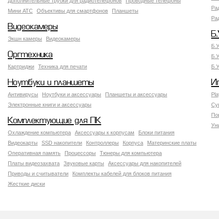
Дополнительные трубки для радиотелефонов
Проводные телефоны
Ра
Мини АТС
Объективы для смартфонов
Планшеты
Ра
Видеокамеры
Б.
Экшн камеры
Видеокамеры
Б.
Оргтехника
Б.
Картриджи
Техника для печати
Б.
Ноутбуки и планшеты
И
Антивирусы
Ноутбуки и аксессуары
Планшеты и аксессуары
Pla
Электронные книги и аксессуары
Су
По
Комплектующие для ПК
Ун
Охлаждение компьютера
Аксессуары к корпусам
Блоки питания
Видеокарты
SSD накопители
Контроллеры
Корпуса
Материнские платы
Оперативная память
Процессоры
Тюнеры для компьютера
Платы видеозахвата
Звуковые карты
Аксессуары для накопителей
Приводы и считыватели
Комплекты кабелей для блоков питания
Жесткие диски