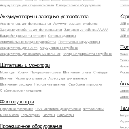
Аккумуляторы для студийного света
Измерительное оборудование
Клетк
Аккумуляторы и зарядные устройства
Кар
Аккумуляторы для фотоаппаратов
Аккумуляторы для телефонов
USB н
Зарядные устройства для фотоаппаратов
Зарядные устройства AA/AAA
(SD) S
Батарейки (элементы питания)
Сетевые адаптеры
USB н
Автомобильные зарядные устройства
Портативные аккумуляторы
Фот
Аккумуляторы для GoPro
Аккумуляторы студийные
Аккумуляторы для накамерных вспышек
Зарядные устройства студийные
Фотос
Сумки
Штативы и моноподы
Чехлы
Моноподы
Уровни
Панорамные головы
Штативные головы
Слайдеры
Рюкза
Штативы
Чехлы для штативов
Аксессуары для штативов
Ана
Штативные площадки
Настольные штативы
Струбцины и присоски
Стабилизаторы и стедикамы
Фотоп
Фотох
Фотосувениры
Тел
Цифровые фоторамки
USB накопители декоративные
Фотоальбомы
Книги о Фото
Термокружки
Глобусы
Барометры
Аккум
Радио
Проекционное оборудование
Аксес