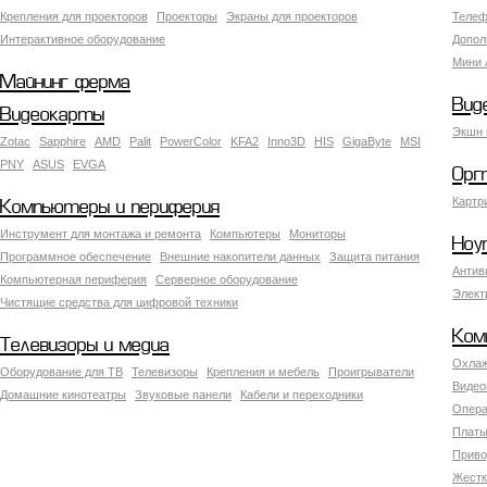
Крепления для проекторов
Проекторы
Экраны для проекторов
Телеф
Интерактивное оборудование
Допол
Мини 
Майнинг ферма
Вид
Видеокарты
Экшн 
Zotac
Sapphire
AMD
Palit
PowerColor
KFA2
Inno3D
HIS
GigaByte
MSI
PNY
ASUS
EVGA
Орг
Картр
Компьютеры и периферия
Инструмент для монтажа и ремонта
Компьютеры
Мониторы
Ноу
Программное обеспечение
Внешние накопители данных
Защита питания
Антив
Компьютерная периферия
Серверное оборудование
Элект
Чистящие средства для цифровой техники
Ком
Телевизоры и медиа
Охлаж
Оборудование для ТВ
Телевизоры
Крепления и мебель
Проигрыватели
Видео
Домашние кинотеатры
Звуковые панели
Кабели и переходники
Опера
Платы
Приво
Жестк