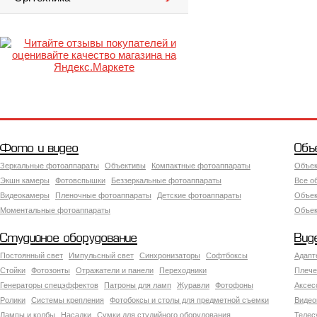
Фото и видео
Объ
Зеркальные фотоаппараты
Объективы
Компактные фотоаппараты
Объек
Экшн камеры
Фотовспышки
Беззеркальные фотоаппараты
Все о
Видеокамеры
Пленочные фотоаппараты
Детские фотоаппараты
Объек
Моментальные фотоаппараты
Объект
Студийное оборудование
Вид
Постоянный свет
Импульсный свет
Синхронизаторы
Софтбоксы
Адапт
Стойки
Фотозонты
Отражатели и панели
Переходники
Плече
Генераторы спецэффектов
Патроны для ламп
Журавли
Фотофоны
Аксес
Ролики
Системы крепления
Фотобоксы и столы для предметной съемки
Видео
Лампы и колбы
Насадки
Сумки для студийного оборудования
Теле