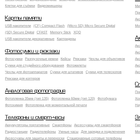
Клетки для съёмки
Видеомикшеры
Ми
Пр
Карты памяти
Ак
USB накопители
(CF) Compact Flash
(Micro SD) Micro Secure Digital
Мо
(SD) Secure Digital
CFAST
Memory Stick
XQD
А
USB накопители декоративные
Картридеры
Ак
Фотосумки и рюкзаки
Ак
Фотосумки
Разгрузочные ремни
Кейсы
Рюкзаки
Чехлы для объективов
Ак
Сумки для студийного оборудования
Фотожилеты
Ак
Чехлы для фотоаппаратов
Сумки для штативов
Сумки для телескопов
Ак
Рюкзаки для коптеров
С
Аналоговая фотография
Пн
Фотопленка 35мм (тип 135)
Фотопленка 60мм (тип 120)
Фотобумага
Хо
Фотохимия
Фотопленка для моментальной печати
На
Телефоны и смарт-часы
Э
Аккумуляторы портативные
Смартфоны
Аксессуары для смартфонов
Ги
Радиостанции
Радиотелефоны
Умные часы
Для зарядки и подключения
Мо
Аксессуары для защиты и переноски
Стационарные сотовые телефоны