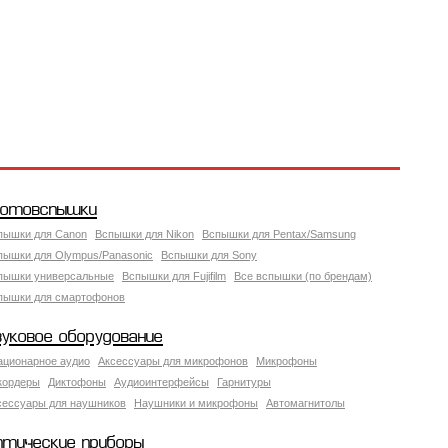
отовспышки
пышки для Canon
Вспышки для Nikon
Вспышки для Pentax/Samsung
пышки для Olympus/Panasonic
Вспышки для Sony
пышки универсальные
Вспышки для Fujifilm
Все вспышки (по брендам)
пышки для смартофонов
вуковое оборудование
ационарное аудио
Аксессуары для микрофонов
Микрофоны
кордеры
Диктофоны
Аудиоинтерфейсы
Гарнитуры
сессуары для наушников
Наушники и микрофоны
Автомагнитолы
птические приборы