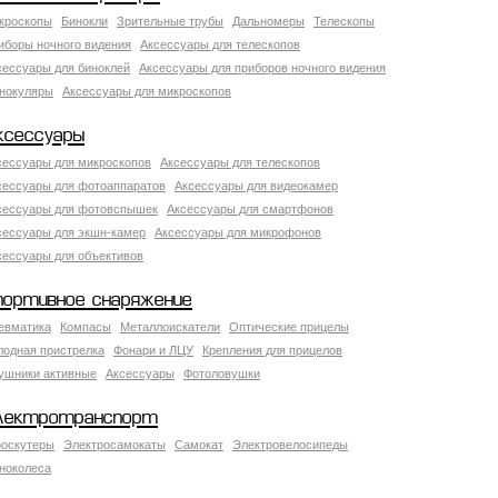
кроскопы
Бинокли
Зрительные трубы
Дальномеры
Телескопы
иборы ночного видения
Аксессуары для телескопов
сессуары для биноклей
Аксессуары для приборов ночного видения
нокуляры
Аксессуары для микроскопов
ксессуары
сессуары для микроскопов
Аксессуары для телескопов
сессуары для фотоаппаратов
Аксессуары для видеокамер
сессуары для фотовспышек
Аксессуары для смартфонов
сессуары для экшн-камер
Аксессуары для микрофонов
сессуары для объективов
портивное снаряжение
евматика
Компасы
Металлоискатели
Оптические прицелы
лодная пристрелка
Фонари и ЛЦУ
Крепления для прицелов
ушники активные
Аксессуары
Фотоловушки
лектротранспорт
роскутеры
Электросамокаты
Самокат
Электровелосипеды
ноколеса