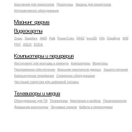
Крепления для проекторов
Проекторы
Экраны для проекторов
Интерактивное оборудование
Майнинг ферма
Видеокарты
Zotac
Sapphire
AMD
Palit
PowerColor
KFA2
Inno3D
HIS
GigaByte
MSI
PNY
ASUS
EVGA
Компьютеры и периферия
Инструмент для монтажа и ремонта
Компьютеры
Мониторы
Программное обеспечение
Внешние накопители данных
Защита питания
Компьютерная периферия
Серверное оборудование
Чистящие средства для цифровой техники
Телевизоры и медиа
Оборудование для ТВ
Телевизоры
Крепления и мебель
Проигрыватели
Домашние кинотеатры
Звуковые панели
Кабели и переходники