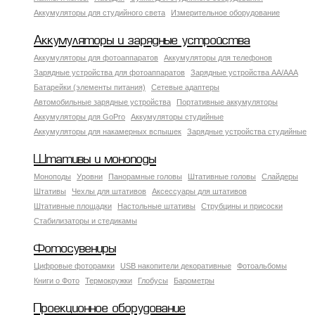
Аккумуляторы для студийного света
Измерительное оборудование
Аккумуляторы и зарядные устройства
Аккумуляторы для фотоаппаратов
Аккумуляторы для телефонов
Зарядные устройства для фотоаппаратов
Зарядные устройства AA/AAA
Батарейки (элементы питания)
Сетевые адаптеры
Автомобильные зарядные устройства
Портативные аккумуляторы
Аккумуляторы для GoPro
Аккумуляторы студийные
Аккумуляторы для накамерных вспышек
Зарядные устройства студийные
Штативы и моноподы
Моноподы
Уровни
Панорамные головы
Штативные головы
Слайдеры
Штативы
Чехлы для штативов
Аксессуары для штативов
Штативные площадки
Настольные штативы
Струбцины и присоски
Стабилизаторы и стедикамы
Фотосувениры
Цифровые фоторамки
USB накопители декоративные
Фотоальбомы
Книги о Фото
Термокружки
Глобусы
Барометры
Проекционное оборудование