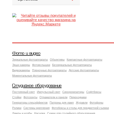
Фото и видео
Зеркальные фотоаппараты
Объективы
Компактные фотоаппараты
Экшн камеры
Фотовспышки
Беззеркальные фотоаппараты
Видеокамеры
Пленочные фотоаппараты
Детские фотоаппараты
Моментальные фотоаппараты
Студийное оборудование
Постоянный свет
Импульсный свет
Синхронизаторы
Софтбоксы
Стойки
Фотозонты
Отражатели и панели
Переходники
Генераторы спецэффектов
Патроны для ламп
Журавли
Фотофоны
Ролики
Системы крепления
Фотобоксы и столы для предметной съемки
Лампы и колбы
Насадки
Сумки для студийного оборудования