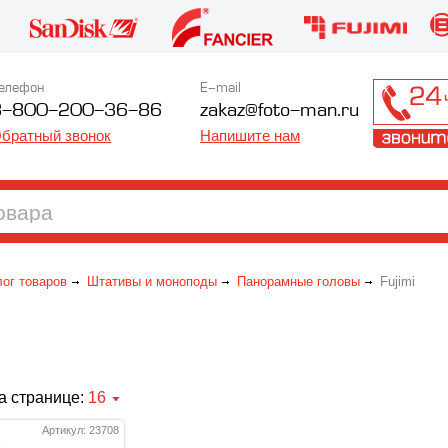
елефон
E-mail
8-800-200-36-86
zakaz@foto-man.ru
братный звонок
Напишите нам
лог товаров
Штативы и моноподы
Панорамные головы
Fujimi
а странице:
16
Артикул: 23708