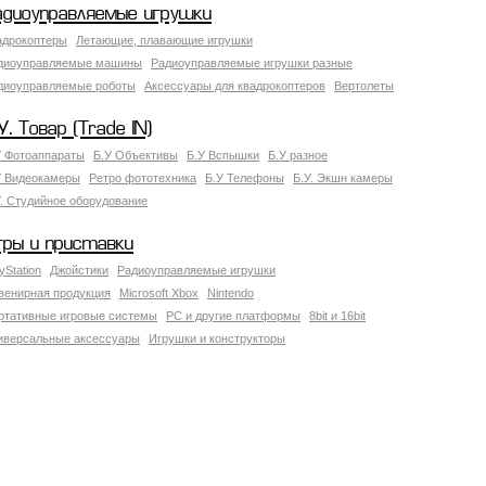
адиоуправляемые игрушки
адрокоптеры
Летающие, плавающие игрушки
диоуправляемые машины
Радиоуправляемые игрушки разные
диоуправляемые роботы
Аксессуары для квадрокоптеров
Вертолеты
У. Товар (Trade IN)
У Фотоаппараты
Б.У Объективы
Б.У Вспышки
Б.У разное
У Видеокамеры
Ретро фототехника
Б.У Телефоны
Б.У. Экшн камеры
У. Студийное оборудование
гры и приставки
yStation
Джойстики
Радиоуправляемые игрушки
венирная продукция
Microsoft Xbox
Nintendo
ртативные игровые системы
PC и другие платформы
8bit и 16bit
иверсальные аксессуары
Игрушки и конструкторы