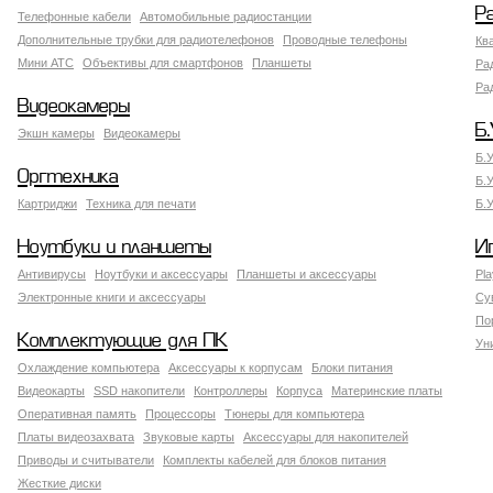
Р
Телефонные кабели
Автомобильные радиостанции
Дополнительные трубки для радиотелефонов
Проводные телефоны
Кв
Мини АТС
Объективы для смартфонов
Планшеты
Ра
Ра
Видеокамеры
Б.
Экшн камеры
Видеокамеры
Б.
Оргтехника
Б.
Картриджи
Техника для печати
Б.
Ноутбуки и планшеты
И
Антивирусы
Ноутбуки и аксессуары
Планшеты и аксессуары
Pla
Электронные книги и аксессуары
Су
По
Комплектующие для ПК
Ун
Охлаждение компьютера
Аксессуары к корпусам
Блоки питания
Видеокарты
SSD накопители
Контроллеры
Корпуса
Материнские платы
Оперативная память
Процессоры
Тюнеры для компьютера
Платы видеозахвата
Звуковые карты
Аксессуары для накопителей
Приводы и считыватели
Комплекты кабелей для блоков питания
Жесткие диски