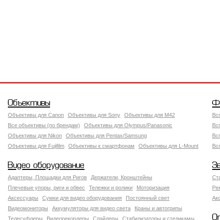
Объективы
Ф
Объективы для Canon
Объективы для Sony
Объективы для M42
Вс
Все объективы (по брендам)
Объективы для Olympus/Panasonic
Вс
Объективы для Nikon
Объективы для Pentax/Samsung
Вс
Объективы для Fujifilm
Объективы к смартфонам
Объективы для L-Mount
Вс
Видео оборудование
З
Адаптеры, Площадки для Ригов
Держатели, Кронштейны
Ст
Плечевые упоры, риги и обвес
Тележки и ролики
Моторизация
Ре
Аксессуары
Сумки для видео оборудования
Постоянный свет
Ак
Видеомониторы
Аккумуляторы для видео света
Краны и автогрипы
О
Телесуфлеры
Видеорекордеры
Слайдеры
Стабилизаторы и стедикамы