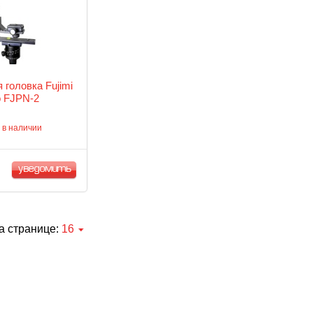
 головка Fujimi
 FJPN-2
 в наличии
уведомить
а странице:
16