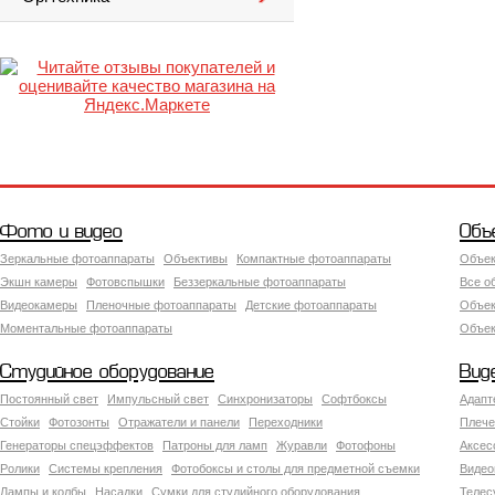
Фото и видео
Объ
Зеркальные фотоаппараты
Объективы
Компактные фотоаппараты
Объек
Экшн камеры
Фотовспышки
Беззеркальные фотоаппараты
Все о
Видеокамеры
Пленочные фотоаппараты
Детские фотоаппараты
Объек
Моментальные фотоаппараты
Объект
Студийное оборудование
Вид
Постоянный свет
Импульсный свет
Синхронизаторы
Софтбоксы
Адапт
Стойки
Фотозонты
Отражатели и панели
Переходники
Плече
Генераторы спецэффектов
Патроны для ламп
Журавли
Фотофоны
Аксес
Ролики
Системы крепления
Фотобоксы и столы для предметной съемки
Видео
Лампы и колбы
Насадки
Сумки для студийного оборудования
Теле