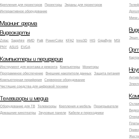
Крепления для проекторов
Проекторы
Экраны для проекторов
Телеф
Интерактивное оборудование
Допол
Мини 
Майнинг ферма
Вид
Видеокарты
Экшн 
Zotac
Sapphire
AMD
Palit
PowerColor
KFA2
Inno3D
HIS
GigaByte
MSI
PNY
ASUS
EVGA
Орг
Картр
Компьютеры и периферия
Инструмент для монтажа и ремонта
Компьютеры
Мониторы
Ноу
Программное обеспечение
Внешние накопители данных
Защита питания
Антив
Компьютерная периферия
Серверное оборудование
Элект
Чистящие средства для цифровой техники
Ком
Телевизоры и медиа
Охлаж
Оборудование для ТВ
Телевизоры
Крепления и мебель
Проигрыватели
Видео
Домашние кинотеатры
Звуковые панели
Кабели и переходники
Опера
Платы
Приво
Жестк