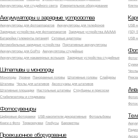
Аккумуляторы для студийного света
Измерительное оборудование
Клетк
Аккумуляторы и зарядные устройства
Кар
Аккумуляторы для фотоаппаратов
Аккумуляторы для телефонов
USB н
Зарядные устройства для фотоаппаратов
Зарядные устройства AA/AAA
(SD) S
Батарейки (элементы питания)
Сетевые адаптеры
USB н
Автомобильные зарядные устройства
Портативные аккумуляторы
Фот
Аккумуляторы для GoPro
Аккумуляторы студийные
Аккумуляторы для накамерных вспышек
Зарядные устройства студийные
Фотос
Сумки
Штативы и моноподы
Чехлы
Моноподы
Уровни
Панорамные головы
Штативные головы
Слайдеры
Рюкза
Штативы
Чехлы для штативов
Аксессуары для штативов
Ана
Штативные площадки
Настольные штативы
Струбцины и присоски
Стабилизаторы и стедикамы
Фотоп
Фотох
Фотосувениры
Тел
Цифровые фоторамки
USB накопители декоративные
Фотоальбомы
Книги о Фото
Термокружки
Глобусы
Барометры
Аккум
Радио
Проекционное оборудование
Аксес