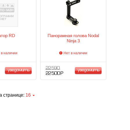
атор RD
Панорамная голова Nodal
Ninja 3
 в наличии
Нет в наличии
22 590
уведомить
уведомить
22 500 Р
а странице:
16