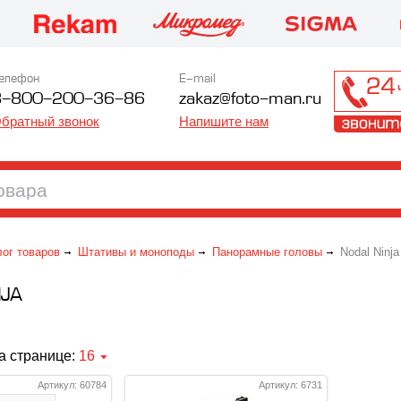
елефон
E-mail
8-800-200-36-86
zakaz@foto-man.ru
братный звонок
Напишите нам
лог товаров
Штативы и моноподы
Панорамные головы
Nodal Ninja
NJA
а странице:
16
Артикул: 60784
Артикул: 6731