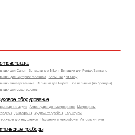
отовспышки
пышки для Canon
Вспышки для Nikon
Вспышки для Pentax/Samsung
пышки для Olympus/Panasonic
Вспышки для Sony
пышки универсальные
Вспышки для Fujifilm
Все вспышки (по брендам)
пышки для смартофонов
вуковое оборудование
ационарное аудио
Аксессуары для микрофонов
Микрофоны
кордеры
Диктофоны
Аудиоинтерфейсы
Гарнитуры
сессуары для наушников
Наушники и микрофоны
Автомагнитолы
птические приборы