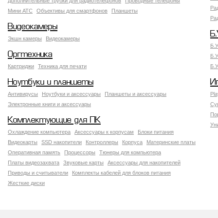
Дополнительные трубки для радиотелефонов
Проводные телефоны
Ра
Мини АТС
Объективы для смартфонов
Планшеты
Ра
Видеокамеры
Б.
Экшн камеры
Видеокамеры
Б.
Оргтехника
Б.
Картриджи
Техника для печати
Б.
Ноутбуки и планшеты
И
Антивирусы
Ноутбуки и аксессуары
Планшеты и аксессуары
Pla
Электронные книги и аксессуары
Су
По
Комплектующие для ПК
Ун
Охлаждение компьютера
Аксессуары к корпусам
Блоки питания
Видеокарты
SSD накопители
Контроллеры
Корпуса
Материнские платы
Оперативная память
Процессоры
Тюнеры для компьютера
Платы видеозахвата
Звуковые карты
Аксессуары для накопителей
Приводы и считыватели
Комплекты кабелей для блоков питания
Жесткие диски