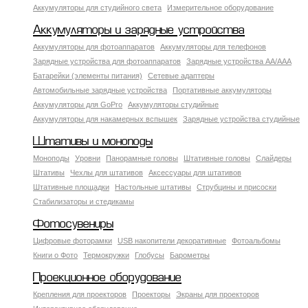
Аккумуляторы для студийного света
Измерительное оборудование
Аккумуляторы и зарядные устройства
Аккумуляторы для фотоаппаратов
Аккумуляторы для телефонов
Зарядные устройства для фотоаппаратов
Зарядные устройства AA/AAA
Батарейки (элементы питания)
Сетевые адаптеры
Автомобильные зарядные устройства
Портативные аккумуляторы
Аккумуляторы для GoPro
Аккумуляторы студийные
Аккумуляторы для накамерных вспышек
Зарядные устройства студийные
Штативы и моноподы
Моноподы
Уровни
Панорамные головы
Штативные головы
Слайдеры
Штативы
Чехлы для штативов
Аксессуары для штативов
Штативные площадки
Настольные штативы
Струбцины и присоски
Стабилизаторы и стедикамы
Фотосувениры
Цифровые фоторамки
USB накопители декоративные
Фотоальбомы
Книги о Фото
Термокружки
Глобусы
Барометры
Проекционное оборудование
Крепления для проекторов
Проекторы
Экраны для проекторов