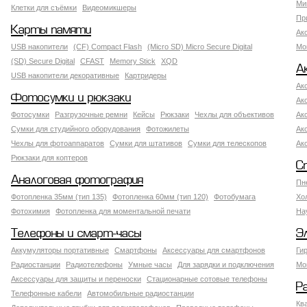
Ми
Клетки для съёмки
Видеомикшеры
Пр
Карты памяти
Ак
USB накопители
(CF) Compact Flash
(Micro SD) Micro Secure Digital
Мо
(SD) Secure Digital
CFAST
Memory Stick
XQD
А
USB накопители декоративные
Картридеры
Ак
Фотосумки и рюкзаки
Ак
Фотосумки
Разгрузочные ремни
Кейсы
Рюкзаки
Чехлы для объективов
Ак
Сумки для студийного оборудования
Фотожилеты
Ак
Чехлы для фотоаппаратов
Сумки для штативов
Сумки для телескопов
Ак
Рюкзаки для коптеров
С
Аналоговая фотография
Пн
Фотопленка 35мм (тип 135)
Фотопленка 60мм (тип 120)
Фотобумага
Хо
Фотохимия
Фотопленка для моментальной печати
На
Телефоны и смарт-часы
Э
Аккумуляторы портативные
Смартфоны
Аксессуары для смартфонов
Ги
Радиостанции
Радиотелефоны
Умные часы
Для зарядки и подключения
Мо
Аксессуары для защиты и переноски
Стационарные сотовые телефоны
Р
Телефонные кабели
Автомобильные радиостанции
Кв