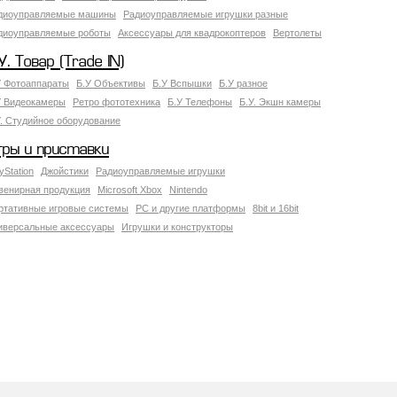
диоуправляемые машины
Радиоуправляемые игрушки разные
диоуправляемые роботы
Аксессуары для квадрокоптеров
Вертолеты
У. Товар (Trade IN)
У Фотоаппараты
Б.У Объективы
Б.У Вспышки
Б.У разное
У Видеокамеры
Ретро фототехника
Б.У Телефоны
Б.У. Экшн камеры
У. Студийное оборудование
гры и приставки
yStation
Джойстики
Радиоуправляемые игрушки
венирная продукция
Microsoft Xbox
Nintendo
ртативные игровые системы
PC и другие платформы
8bit и 16bit
иверсальные аксессуары
Игрушки и конструкторы