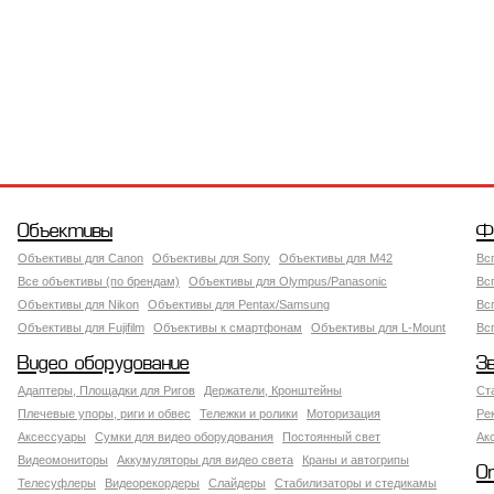
Объективы
Ф
Объективы для Canon
Объективы для Sony
Объективы для M42
Вс
Все объективы (по брендам)
Объективы для Olympus/Panasonic
Вс
Объективы для Nikon
Объективы для Pentax/Samsung
Вс
Объективы для Fujifilm
Объективы к смартфонам
Объективы для L-Mount
Вс
Видео оборудование
З
Адаптеры, Площадки для Ригов
Держатели, Кронштейны
Ст
Плечевые упоры, риги и обвес
Тележки и ролики
Моторизация
Ре
Аксессуары
Сумки для видео оборудования
Постоянный свет
Ак
Видеомониторы
Аккумуляторы для видео света
Краны и автогрипы
О
Телесуфлеры
Видеорекордеры
Слайдеры
Стабилизаторы и стедикамы