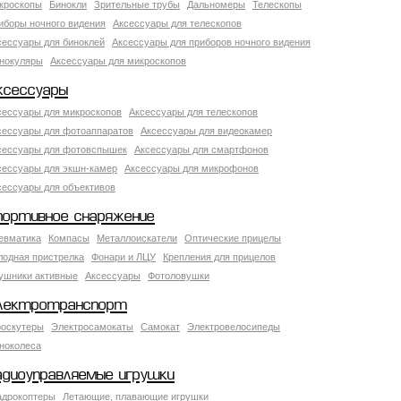
кроскопы
Бинокли
Зрительные трубы
Дальномеры
Телескопы
иборы ночного видения
Аксессуары для телескопов
сессуары для биноклей
Аксессуары для приборов ночного видения
нокуляры
Аксессуары для микроскопов
ксессуары
сессуары для микроскопов
Аксессуары для телескопов
сессуары для фотоаппаратов
Аксессуары для видеокамер
сессуары для фотовспышек
Аксессуары для смартфонов
сессуары для экшн-камер
Аксессуары для микрофонов
сессуары для объективов
портивное снаряжение
евматика
Компасы
Металлоискатели
Оптические прицелы
лодная пристрелка
Фонари и ЛЦУ
Крепления для прицелов
ушники активные
Аксессуары
Фотоловушки
лектротранспорт
роскутеры
Электросамокаты
Самокат
Электровелосипеды
ноколеса
адиоуправляемые игрушки
адрокоптеры
Летающие, плавающие игрушки