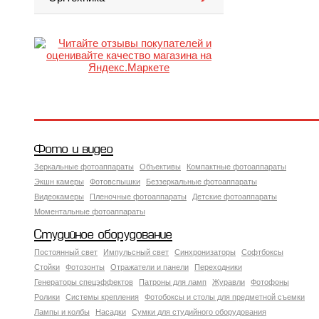
Фото и видео
Зеркальные фотоаппараты
Объективы
Компактные фотоаппараты
Экшн камеры
Фотовспышки
Беззеркальные фотоаппараты
Видеокамеры
Пленочные фотоаппараты
Детские фотоаппараты
Моментальные фотоаппараты
Студийное оборудование
Постоянный свет
Импульсный свет
Синхронизаторы
Софтбоксы
Стойки
Фотозонты
Отражатели и панели
Переходники
Генераторы спецэффектов
Патроны для ламп
Журавли
Фотофоны
Ролики
Системы крепления
Фотобоксы и столы для предметной съемки
Лампы и колбы
Насадки
Сумки для студийного оборудования