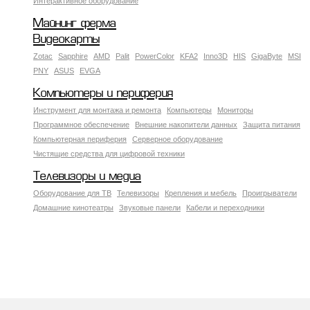
Интерактивное оборудование
Майнинг ферма
Видеокарты
Zotac
Sapphire
AMD
Palit
PowerColor
KFA2
Inno3D
HIS
GigaByte
MSI
PNY
ASUS
EVGA
Компьютеры и периферия
Инструмент для монтажа и ремонта
Компьютеры
Мониторы
Программное обеспечение
Внешние накопители данных
Защита питания
Компьютерная периферия
Серверное оборудование
Чистящие средства для цифровой техники
Телевизоры и медиа
Оборудование для ТВ
Телевизоры
Крепления и мебель
Проигрыватели
Домашние кинотеатры
Звуковые панели
Кабели и переходники