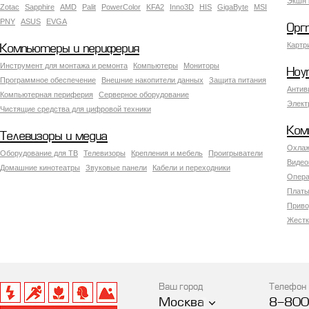
Экшн 
Zotac
Sapphire
AMD
Palit
PowerColor
KFA2
Inno3D
HIS
GigaByte
MSI
PNY
ASUS
EVGA
Орг
Картр
Компьютеры и периферия
Инструмент для монтажа и ремонта
Компьютеры
Мониторы
Ноу
Программное обеспечение
Внешние накопители данных
Защита питания
Антив
Компьютерная периферия
Серверное оборудование
Элект
Чистящие средства для цифровой техники
Ком
Телевизоры и медиа
Охлаж
Оборудование для ТВ
Телевизоры
Крепления и мебель
Проигрыватели
Видео
Домашние кинотеатры
Звуковые панели
Кабели и переходники
Опера
Платы
Приво
Жестк
Ваш город
Телефон
Москва
8-800