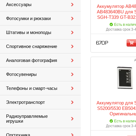
Аксессуары
Аккумулятор AB48
AB483640BU для 
SGH-T339 GT-B32
Фотосумки и рюкзаки
M519 SGH-J600, S
Есть в нали
SGH-J610, SGH-J6
Доставка срок 3-
Штативы и моноподы
J750
670 Р
Спортивное снаряжение
Аналоговая фотография
А
Фотосувениры
Телефоны и смарт-часы
Электротранспорт
Аккумулятор для
S5200/5530 EB50
Оригинальн
Радиоуправляемые
игрушки
Есть в нали
Доставка срок 3-
Оргтехника