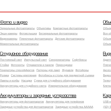
Фото и видео
Объ
Зеркальные фотоаппараты
Объективы
Компактные фотоаппараты
Объек
Экшн камеры
Фотовспышки
Беззеркальные фотоаппараты
Все о
Видеокамеры
Пленочные фотоаппараты
Детские фотоаппараты
Объек
Моментальные фотоаппараты
Объект
Студийное оборудование
Вид
Постоянный свет
Импульсный свет
Синхронизаторы
Софтбоксы
Адапт
Стойки
Фотозонты
Отражатели и панели
Переходники
Плече
Генераторы спецэффектов
Патроны для ламп
Журавли
Фотофоны
Аксес
Ролики
Системы крепления
Фотобоксы и столы для предметной съемки
Видео
Лампы и колбы
Насадки
Сумки для студийного оборудования
Теле
Аккумуляторы для студийного света
Измерительное оборудование
Клетк
Аккумуляторы и зарядные устройства
Кар
Аккумуляторы для фотоаппаратов
Аккумуляторы для телефонов
USB н
Зарядные устройства для фотоаппаратов
Зарядные устройства AA/AAA
(SD) S