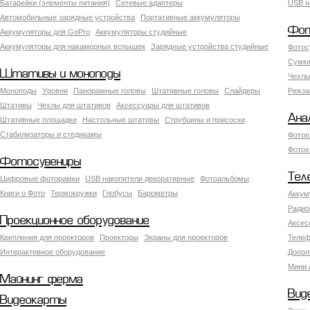
Батарейки (элементы питания)
Сетевые адаптеры
USB н
Автомобильные зарядные устройства
Портативные аккумуляторы
Фот
Аккумуляторы для GoPro
Аккумуляторы студийные
Аккумуляторы для накамерных вспышек
Зарядные устройства студийные
Фотос
Сумки
Штативы и моноподы
Чехлы
Моноподы
Уровни
Панорамные головы
Штативные головы
Слайдеры
Рюкза
Штативы
Чехлы для штативов
Аксессуары для штативов
Ана
Штативные площадки
Настольные штативы
Струбцины и присоски
Стабилизаторы и стедикамы
Фотоп
Фотох
Фотосувениры
Тел
Цифровые фоторамки
USB накопители декоративные
Фотоальбомы
Книги о Фото
Термокружки
Глобусы
Барометры
Аккум
Радио
Проекционное оборудование
Аксес
Крепления для проекторов
Проекторы
Экраны для проекторов
Телеф
Интерактивное оборудование
Допол
Мини 
Майнинг ферма
Вид
Видеокарты