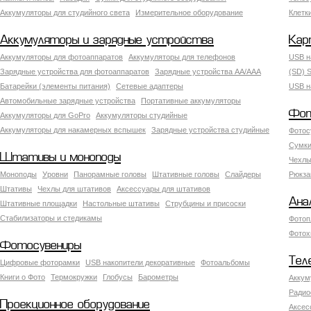
Аккумуляторы для студийного света
Измерительное оборудование
Клетк
Аккумуляторы и зарядные устройства
Кар
Аккумуляторы для фотоаппаратов
Аккумуляторы для телефонов
USB н
Зарядные устройства для фотоаппаратов
Зарядные устройства AA/AAA
(SD) S
Батарейки (элементы питания)
Сетевые адаптеры
USB н
Автомобильные зарядные устройства
Портативные аккумуляторы
Фот
Аккумуляторы для GoPro
Аккумуляторы студийные
Аккумуляторы для накамерных вспышек
Зарядные устройства студийные
Фотос
Сумки
Штативы и моноподы
Чехлы
Моноподы
Уровни
Панорамные головы
Штативные головы
Слайдеры
Рюкза
Штативы
Чехлы для штативов
Аксессуары для штативов
Ана
Штативные площадки
Настольные штативы
Струбцины и присоски
Стабилизаторы и стедикамы
Фотоп
Фотох
Фотосувениры
Тел
Цифровые фоторамки
USB накопители декоративные
Фотоальбомы
Книги о Фото
Термокружки
Глобусы
Барометры
Аккум
Радио
Проекционное оборудование
Аксес