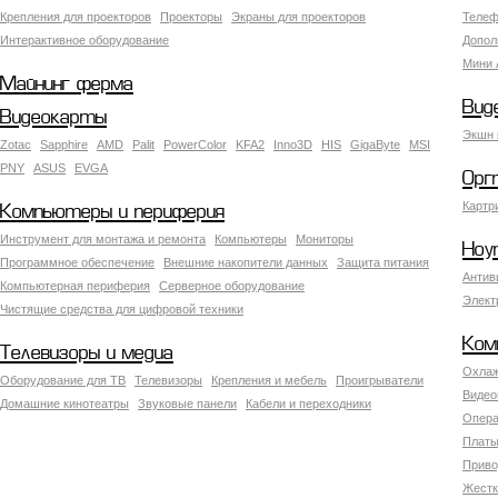
Крепления для проекторов
Проекторы
Экраны для проекторов
Телеф
Интерактивное оборудование
Допол
Мини 
Майнинг ферма
Вид
Видеокарты
Экшн 
Zotac
Sapphire
AMD
Palit
PowerColor
KFA2
Inno3D
HIS
GigaByte
MSI
PNY
ASUS
EVGA
Орг
Картр
Компьютеры и периферия
Инструмент для монтажа и ремонта
Компьютеры
Мониторы
Ноу
Программное обеспечение
Внешние накопители данных
Защита питания
Антив
Компьютерная периферия
Серверное оборудование
Элект
Чистящие средства для цифровой техники
Ком
Телевизоры и медиа
Охлаж
Оборудование для ТВ
Телевизоры
Крепления и мебель
Проигрыватели
Видео
Домашние кинотеатры
Звуковые панели
Кабели и переходники
Опера
Платы
Приво
Жестк