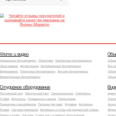
Фото и видео
Объ
Зеркальные фотоаппараты
Объективы
Компактные фотоаппараты
Объек
Экшн камеры
Фотовспышки
Беззеркальные фотоаппараты
Все о
Видеокамеры
Пленочные фотоаппараты
Детские фотоаппараты
Объек
Моментальные фотоаппараты
Объект
Студийное оборудование
Вид
Постоянный свет
Импульсный свет
Синхронизаторы
Софтбоксы
Адапт
Стойки
Фотозонты
Отражатели и панели
Переходники
Плече
Генераторы спецэффектов
Патроны для ламп
Журавли
Фотофоны
Аксес
Ролики
Системы крепления
Фотобоксы и столы для предметной съемки
Видео
Лампы и колбы
Насадки
Сумки для студийного оборудования
Теле