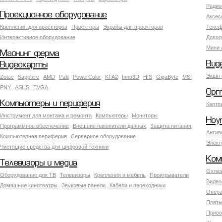
Радио
Проекционное оборудование
Аксес
Крепления для проекторов
Проекторы
Экраны для проекторов
Телеф
Интерактивное оборудование
Допол
Мини 
Майнинг ферма
Вид
Видеокарты
Экшн 
Zotac
Sapphire
AMD
Palit
PowerColor
KFA2
Inno3D
HIS
GigaByte
MSI
PNY
ASUS
EVGA
Орг
Компьютеры и периферия
Картр
Инструмент для монтажа и ремонта
Компьютеры
Мониторы
Ноу
Программное обеспечение
Внешние накопители данных
Защита питания
Антив
Компьютерная периферия
Серверное оборудование
Элект
Чистящие средства для цифровой техники
Ком
Телевизоры и медиа
Охлаж
Оборудование для ТВ
Телевизоры
Крепления и мебель
Проигрыватели
Видео
Домашние кинотеатры
Звуковые панели
Кабели и переходники
Опера
Платы
Приво