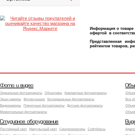
Информация о товаре м
офертой в соответстви
Представленная инфо
рейтингом товаров, р
Фото и видео
Объ
Зеркальные фотоаппараты
Объективы
Компактные фотоаппараты
Объек
Экшн камеры
Фотовспышки
Беззеркальные фотоаппараты
Все о
Видеокамеры
Пленочные фотоаппараты
Детские фотоаппараты
Объек
Моментальные фотоаппараты
Объект
Студийное оборудование
Вид
Постоянный свет
Импульсный свет
Синхронизаторы
Софтбоксы
Адапт