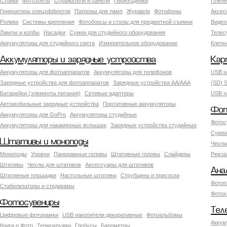
Стойки
Фотозонты
Отражатели и панели
Переходники
Плече
Генераторы спецэффектов
Патроны для ламп
Журавли
Фотофоны
Аксес
Ролики
Системы крепления
Фотобоксы и столы для предметной съемки
Видео
Лампы и колбы
Насадки
Сумки для студийного оборудования
Теле
Аккумуляторы для студийного света
Измерительное оборудование
Клетк
Аккумуляторы и зарядные устройства
Кар
Аккумуляторы для фотоаппаратов
Аккумуляторы для телефонов
USB н
Зарядные устройства для фотоаппаратов
Зарядные устройства AA/AAA
(SD) S
Батарейки (элементы питания)
Сетевые адаптеры
USB н
Автомобильные зарядные устройства
Портативные аккумуляторы
Фот
Аккумуляторы для GoPro
Аккумуляторы студийные
Фотос
Аккумуляторы для накамерных вспышек
Зарядные устройства студийные
Сумки
Штативы и моноподы
Чехлы
Моноподы
Уровни
Панорамные головы
Штативные головы
Слайдеры
Рюкза
Штативы
Чехлы для штативов
Аксессуары для штативов
Ана
Штативные площадки
Настольные штативы
Струбцины и присоски
Фотоп
Стабилизаторы и стедикамы
Фотох
Фотосувениры
Тел
Цифровые фоторамки
USB накопители декоративные
Фотоальбомы
Аккум
Книги о Фото
Термокружки
Глобусы
Барометры