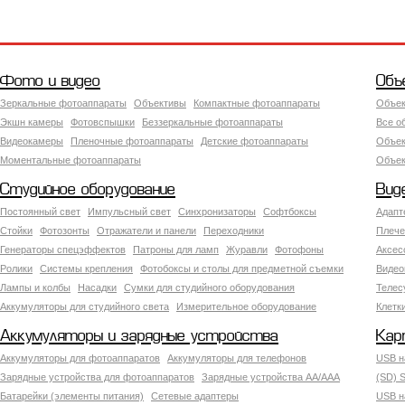
Фото и видео
Объ
Зеркальные фотоаппараты
Объективы
Компактные фотоаппараты
Объек
Экшн камеры
Фотовспышки
Беззеркальные фотоаппараты
Все о
Видеокамеры
Пленочные фотоаппараты
Детские фотоаппараты
Объек
Моментальные фотоаппараты
Объект
Студийное оборудование
Вид
Постоянный свет
Импульсный свет
Синхронизаторы
Софтбоксы
Адапт
Стойки
Фотозонты
Отражатели и панели
Переходники
Плече
Генераторы спецэффектов
Патроны для ламп
Журавли
Фотофоны
Аксес
Ролики
Системы крепления
Фотобоксы и столы для предметной съемки
Видео
Лампы и колбы
Насадки
Сумки для студийного оборудования
Теле
Аккумуляторы для студийного света
Измерительное оборудование
Клетк
Аккумуляторы и зарядные устройства
Кар
Аккумуляторы для фотоаппаратов
Аккумуляторы для телефонов
USB н
Зарядные устройства для фотоаппаратов
Зарядные устройства AA/AAA
(SD) S
Батарейки (элементы питания)
Сетевые адаптеры
USB н