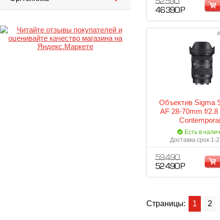
52 590
46 390 Р
А
Объектив Sigma
AF 28-70mm f/2.
Contempora
Есть в нали
Доставка срок 1-2
59 490
52 490 Р
Страницы:
1
2