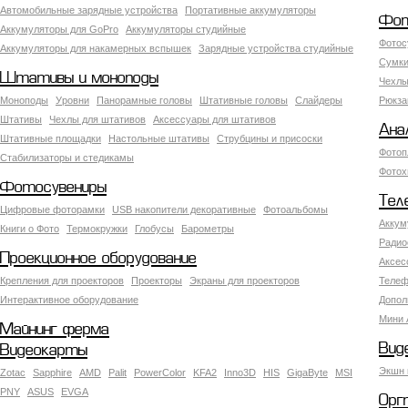
Автомобильные зарядные устройства
Портативные аккумуляторы
Фот
Аккумуляторы для GoPro
Аккумуляторы студийные
Фотос
Аккумуляторы для накамерных вспышек
Зарядные устройства студийные
Сумки
Штативы и моноподы
Чехлы
Моноподы
Уровни
Панорамные головы
Штативные головы
Слайдеры
Рюкза
Штативы
Чехлы для штативов
Аксессуары для штативов
Ана
Штативные площадки
Настольные штативы
Струбцины и присоски
Фотоп
Стабилизаторы и стедикамы
Фотох
Фотосувениры
Тел
Цифровые фоторамки
USB накопители декоративные
Фотоальбомы
Аккум
Книги о Фото
Термокружки
Глобусы
Барометры
Радио
Проекционное оборудование
Аксес
Крепления для проекторов
Проекторы
Экраны для проекторов
Телеф
Интерактивное оборудование
Допол
Мини 
Майнинг ферма
Вид
Видеокарты
Экшн 
Zotac
Sapphire
AMD
Palit
PowerColor
KFA2
Inno3D
HIS
GigaByte
MSI
PNY
ASUS
EVGA
Орг