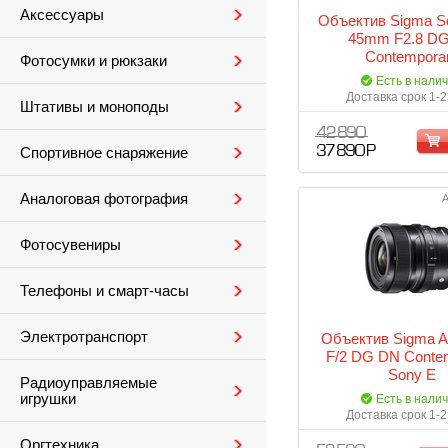
Аксессуары
Объектив Sigma S
45mm F2.8 D
Contempora
Фотосумки и рюкзаки
Есть в нали
Доставка срок 1-2
Штативы и моноподы
42 890
37 890 Р
Спортивное снаряжение
Аналоговая фотография
А
Фотосувениры
Телефоны и смарт-часы
Электротранспорт
Объектив Sigma 
F/2 DG DN Conte
Sony E
Радиоуправляемые
игрушки
Есть в нали
Доставка срок 1-2
Оргтехника