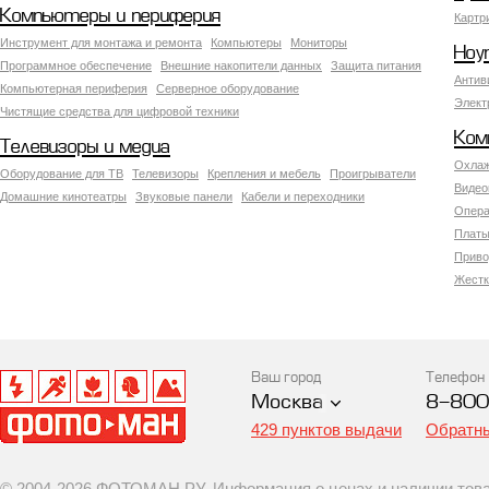
Компьютеры и периферия
Картр
Инструмент для монтажа и ремонта
Компьютеры
Мониторы
Ноу
Программное обеспечение
Внешние накопители данных
Защита питания
Антив
Компьютерная периферия
Серверное оборудование
Элект
Чистящие средства для цифровой техники
Ком
Телевизоры и медиа
Охлаж
Оборудование для ТВ
Телевизоры
Крепления и мебель
Проигрыватели
Видео
Домашние кинотеатры
Звуковые панели
Кабели и переходники
Опера
Платы
Приво
Жестк
Ваш город
Телефон
Москва
8-800
429 пунктов выдачи
Обратны
© 2004-2026 ФОТОМАН.РУ. Информация о ценах и наличии товар