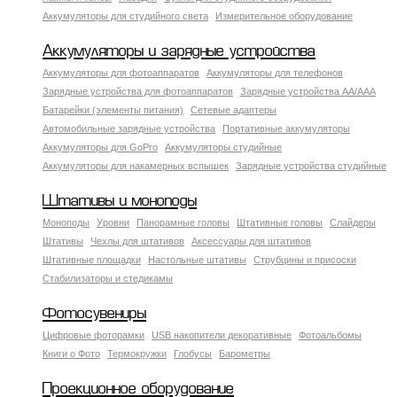
Аккумуляторы для студийного света
Измерительное оборудование
Аккумуляторы и зарядные устройства
Аккумуляторы для фотоаппаратов
Аккумуляторы для телефонов
Зарядные устройства для фотоаппаратов
Зарядные устройства AA/AAA
Батарейки (элементы питания)
Сетевые адаптеры
Автомобильные зарядные устройства
Портативные аккумуляторы
Аккумуляторы для GoPro
Аккумуляторы студийные
Аккумуляторы для накамерных вспышек
Зарядные устройства студийные
Штативы и моноподы
Моноподы
Уровни
Панорамные головы
Штативные головы
Слайдеры
Штативы
Чехлы для штативов
Аксессуары для штативов
Штативные площадки
Настольные штативы
Струбцины и присоски
Стабилизаторы и стедикамы
Фотосувениры
Цифровые фоторамки
USB накопители декоративные
Фотоальбомы
Книги о Фото
Термокружки
Глобусы
Барометры
Проекционное оборудование