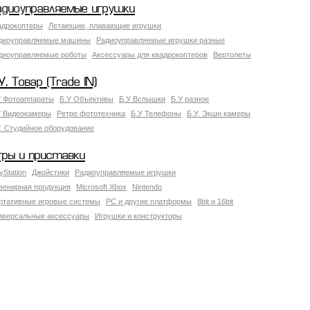
адиоуправляемые игрушки
адрокоптеры
Летающие, плавающие игрушки
диоуправляемые машины
Радиоуправляемые игрушки разные
диоуправляемые роботы
Аксессуары для квадрокоптеров
Вертолеты
У. Товар (Trade IN)
У Фотоаппараты
Б.У Объективы
Б.У Вспышки
Б.У разное
У Видеокамеры
Ретро фототехника
Б.У Телефоны
Б.У. Экшн камеры
У. Студийное оборудование
гры и приставки
yStation
Джойстики
Радиоуправляемые игрушки
венирная продукция
Microsoft Xbox
Nintendo
ртативные игровые системы
PC и другие платформы
8bit и 16bit
иверсальные аксессуары
Игрушки и конструкторы