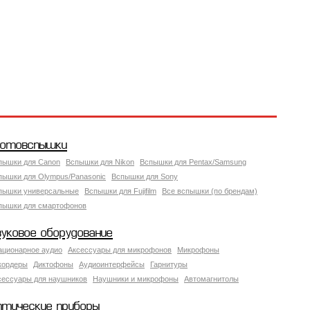
отовспышки
пышки для Canon
Вспышки для Nikon
Вспышки для Pentax/Samsung
пышки для Olympus/Panasonic
Вспышки для Sony
пышки универсальные
Вспышки для Fujifilm
Все вспышки (по брендам)
пышки для смартофонов
вуковое оборудование
ационарное аудио
Аксессуары для микрофонов
Микрофоны
кордеры
Диктофоны
Аудиоинтерфейсы
Гарнитуры
сессуары для наушников
Наушники и микрофоны
Автомагнитолы
птические приборы