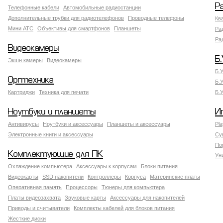
Р
Телефонные кабели
Автомобильные радиостанции
Дополнительные трубки для радиотелефонов
Проводные телефоны
Кв
Мини АТС
Объективы для смартфонов
Планшеты
Ра
Ра
Видеокамеры
Б.
Экшн камеры
Видеокамеры
Б.
Оргтехника
Б.
Картриджи
Техника для печати
Б.
Ноутбуки и планшеты
И
Антивирусы
Ноутбуки и аксессуары
Планшеты и аксессуары
Pla
Электронные книги и аксессуары
Су
По
Комплектующие для ПК
Ун
Охлаждение компьютера
Аксессуары к корпусам
Блоки питания
Видеокарты
SSD накопители
Контроллеры
Корпуса
Материнские платы
Оперативная память
Процессоры
Тюнеры для компьютера
Платы видеозахвата
Звуковые карты
Аксессуары для накопителей
Приводы и считыватели
Комплекты кабелей для блоков питания
Жесткие диски