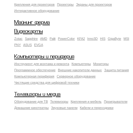
Крепления для проекторов
Проекторы
Экраны для проекторов
Интерактивное оборудование
Майнинг ферма
Видеокарты
Zotac
Sapphire
AMD
Palit
PowerColor
KFA2
Inno3D
HIS
GigaByte
MSI
PNY
ASUS
EVGA
Компьютеры и периферия
Инструмент для монтажа и ремонта
Компьютеры
Мониторы
Программное обеспечение
Внешние накопители данных
Защита питания
Компьютерная периферия
Серверное оборудование
Чистящие средства для цифровой техники
Телевизоры и медиа
Оборудование для ТВ
Телевизоры
Крепления и мебель
Проигрыватели
Домашние кинотеатры
Звуковые панели
Кабели и переходники