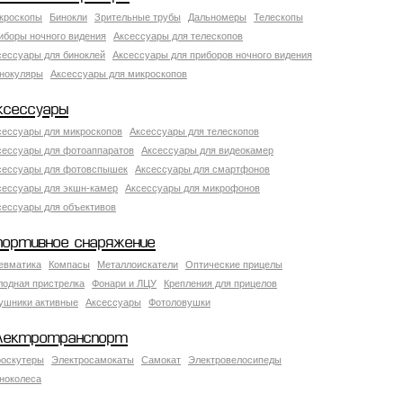
кроскопы
Бинокли
Зрительные трубы
Дальномеры
Телескопы
иборы ночного видения
Аксессуары для телескопов
сессуары для биноклей
Аксессуары для приборов ночного видения
нокуляры
Аксессуары для микроскопов
ксессуары
сессуары для микроскопов
Аксессуары для телескопов
сессуары для фотоаппаратов
Аксессуары для видеокамер
сессуары для фотовспышек
Аксессуары для смартфонов
сессуары для экшн-камер
Аксессуары для микрофонов
сессуары для объективов
портивное снаряжение
евматика
Компасы
Металлоискатели
Оптические прицелы
лодная пристрелка
Фонари и ЛЦУ
Крепления для прицелов
ушники активные
Аксессуары
Фотоловушки
лектротранспорт
роскутеры
Электросамокаты
Самокат
Электровелосипеды
ноколеса