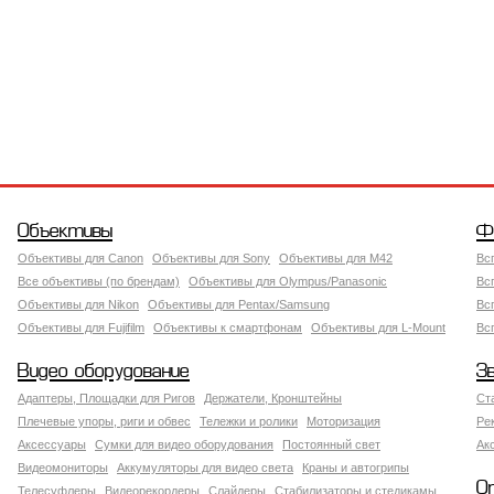
Объективы
Ф
Объективы для Canon
Объективы для Sony
Объективы для M42
Вс
Все объективы (по брендам)
Объективы для Olympus/Panasonic
Вс
Объективы для Nikon
Объективы для Pentax/Samsung
Вс
Объективы для Fujifilm
Объективы к смартфонам
Объективы для L-Mount
Вс
Видео оборудование
З
Адаптеры, Площадки для Ригов
Держатели, Кронштейны
Ст
Плечевые упоры, риги и обвес
Тележки и ролики
Моторизация
Ре
Аксессуары
Сумки для видео оборудования
Постоянный свет
Ак
Видеомониторы
Аккумуляторы для видео света
Краны и автогрипы
О
Телесуфлеры
Видеорекордеры
Слайдеры
Стабилизаторы и стедикамы