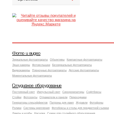
Фото и видео
Зеркальные фотоаппараты
Объективы
Компактные фотоаппараты
Экшн камеры
Фотовспышки
Беззеркальные фотоаппараты
Видеокамеры
Пленочные фотоаппараты
Детские фотоаппараты
Моментальные фотоаппараты
Студийное оборудование
Постоянный свет
Импульсный свет
Синхронизаторы
Софтбоксы
Стойки
Фотозонты
Отражатели и панели
Переходники
Генераторы спецэффектов
Патроны для ламп
Журавли
Фотофоны
Ролики
Системы крепления
Фотобоксы и столы для предметной съемки
Лампы и колбы
Насадки
Сумки для студийного оборудования