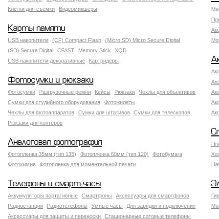
Клетки для съёмки
Видеомикшеры
Ми
Пр
Карты памяти
Ак
USB накопители
(CF) Compact Flash
(Micro SD) Micro Secure Digital
Мо
(SD) Secure Digital
CFAST
Memory Stick
XQD
А
USB накопители декоративные
Картридеры
Ак
Фотосумки и рюкзаки
Ак
Фотосумки
Разгрузочные ремни
Кейсы
Рюкзаки
Чехлы для объективов
Ак
Сумки для студийного оборудования
Фотожилеты
Ак
Чехлы для фотоаппаратов
Сумки для штативов
Сумки для телескопов
Ак
Рюкзаки для коптеров
С
Аналоговая фотография
Пн
Фотопленка 35мм (тип 135)
Фотопленка 60мм (тип 120)
Фотобумага
Хо
Фотохимия
Фотопленка для моментальной печати
На
Телефоны и смарт-часы
Э
Аккумуляторы портативные
Смартфоны
Аксессуары для смартфонов
Ги
Радиостанции
Радиотелефоны
Умные часы
Для зарядки и подключения
Мо
Аксессуары для защиты и переноски
Стационарные сотовые телефоны