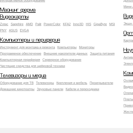
Интерактивное оборудование
Допол
Мини 
Майнинг ферма
Вид
Видеокарты
Экшн 
Zotac
Sapphire
AMD
Palit
PowerColor
KFA2
Inno3D
HIS
GigaByte
MSI
PNY
ASUS
EVGA
Орг
Компьютеры и периферия
Картр
Инструмент для монтажа и ремонта
Компьютеры
Мониторы
Ноу
Программное обеспечение
Внешние накопители данных
Защита питания
Антив
Компьютерная периферия
Серверное оборудование
Элект
Чистящие средства для цифровой техники
Ком
Телевизоры и медиа
Охлаж
Оборудование для ТВ
Телевизоры
Крепления и мебель
Проигрыватели
Видео
Домашние кинотеатры
Звуковые панели
Кабели и переходники
Опера
Платы
Приво
Жестк