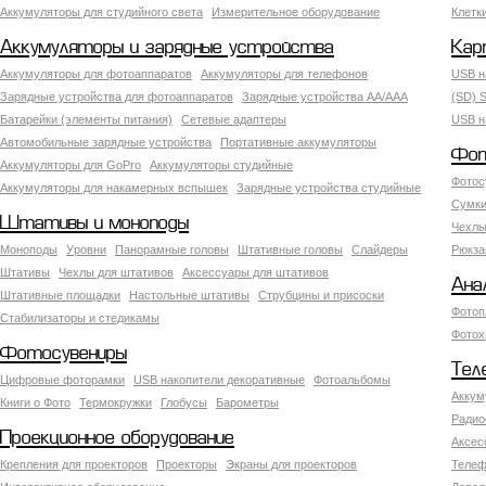
Аккумуляторы для студийного света
Измерительное оборудование
Клетк
Аккумуляторы и зарядные устройства
Кар
Аккумуляторы для фотоаппаратов
Аккумуляторы для телефонов
USB н
Зарядные устройства для фотоаппаратов
Зарядные устройства AA/AAA
(SD) S
Батарейки (элементы питания)
Сетевые адаптеры
USB н
Автомобильные зарядные устройства
Портативные аккумуляторы
Фот
Аккумуляторы для GoPro
Аккумуляторы студийные
Фотос
Аккумуляторы для накамерных вспышек
Зарядные устройства студийные
Сумки
Штативы и моноподы
Чехлы
Моноподы
Уровни
Панорамные головы
Штативные головы
Слайдеры
Рюкза
Штативы
Чехлы для штативов
Аксессуары для штативов
Ана
Штативные площадки
Настольные штативы
Струбцины и присоски
Фотоп
Стабилизаторы и стедикамы
Фотох
Фотосувениры
Тел
Цифровые фоторамки
USB накопители декоративные
Фотоальбомы
Аккум
Книги о Фото
Термокружки
Глобусы
Барометры
Радио
Проекционное оборудование
Аксес
Крепления для проекторов
Проекторы
Экраны для проекторов
Телеф