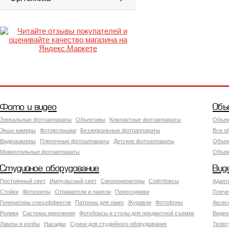
Фото и видео
Объ
Зеркальные фотоаппараты
Объективы
Компактные фотоаппараты
Объек
Экшн камеры
Фотовспышки
Беззеркальные фотоаппараты
Все о
Видеокамеры
Пленочные фотоаппараты
Детские фотоаппараты
Объек
Моментальные фотоаппараты
Объект
Студийное оборудование
Вид
Постоянный свет
Импульсный свет
Синхронизаторы
Софтбоксы
Адапт
Стойки
Фотозонты
Отражатели и панели
Переходники
Плече
Генераторы спецэффектов
Патроны для ламп
Журавли
Фотофоны
Аксес
Ролики
Системы крепления
Фотобоксы и столы для предметной съемки
Видео
Лампы и колбы
Насадки
Сумки для студийного оборудования
Теле