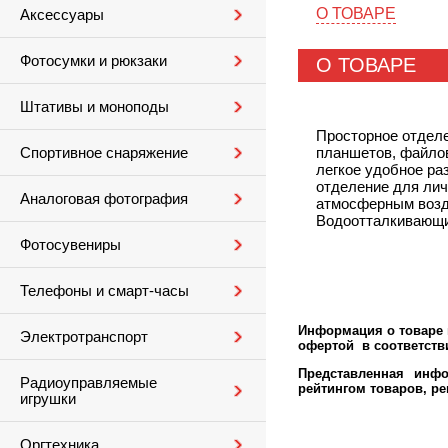
О ТОВАРЕ
Аксессуары
Фотосумки и рюкзаки
О ТОВАРЕ
Штативы и моноподы
Просторное отделе
планшетов, файлов
Спортивное снаряжение
легкое удобное ра
отделение для лич
Аналоговая фотография
атмосферным возде
Водоотталкивающи
Фотосувениры
Телефоны и смарт-часы
Информация о товаре м
Электротранспорт
офертой в соответстви
Представленная инфо
Радиоуправляемые
рейтингом товаров, р
игрушки
Оргтехника