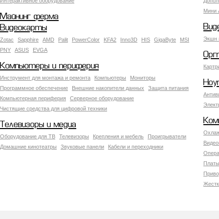
Интерактивное оборудование
Допол
Мини 
Майнинг ферма
Вид
Видеокарты
Экшн 
Zotac
Sapphire
AMD
Palit
PowerColor
KFA2
Inno3D
HIS
GigaByte
MSI
PNY
ASUS
EVGA
Орг
Компьютеры и периферия
Картр
Инструмент для монтажа и ремонта
Компьютеры
Мониторы
Ноу
Программное обеспечение
Внешние накопители данных
Защита питания
Антив
Компьютерная периферия
Серверное оборудование
Элект
Чистящие средства для цифровой техники
Ком
Телевизоры и медиа
Охлаж
Оборудование для ТВ
Телевизоры
Крепления и мебель
Проигрыватели
Видео
Домашние кинотеатры
Звуковые панели
Кабели и переходники
Опера
Платы
Приво
Жестк