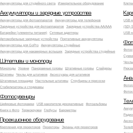
Аккумуляторы для студийного света
Измерительное оборудование
Клетк
Аккумуляторы и зарядные устройства
Кар
Аккумуляторы для фотоаппаратов
Аккумуляторы для телефонов
USB н
Зарядные устройства для фотоаппаратов
Зарядные устройства AA/AAA
(SD) S
Батарейки (элементы питания)
Сетевые адаптеры
USB н
Автомобильные зарядные устройства
Портативные аккумуляторы
Фот
Аккумуляторы для GoPro
Аккумуляторы студийные
Фотос
Аккумуляторы для накамерных вспышек
Зарядные устройства студийные
Сумки
Штативы и моноподы
Чехлы
Моноподы
Уровни
Панорамные головы
Штативные головы
Слайдеры
Рюкза
Штативы
Чехлы для штативов
Аксессуары для штативов
Ана
Штативные площадки
Настольные штативы
Струбцины и присоски
Фотоп
Стабилизаторы и стедикамы
Фотох
Фотосувениры
Тел
Цифровые фоторамки
USB накопители декоративные
Фотоальбомы
Аккум
Книги о Фото
Термокружки
Глобусы
Барометры
Радио
Проекционное оборудование
Аксес
Крепления для проекторов
Проекторы
Экраны для проекторов
Телеф