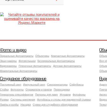
Фото и видео
Объ
Зеркальные фотоаппараты
Объективы
Компактные фотоаппараты
Объек
Экшн камеры
Фотовспышки
Беззеркальные фотоаппараты
Все о
Видеокамеры
Пленочные фотоаппараты
Детские фотоаппараты
Объек
Моментальные фотоаппараты
Объект
Студийное оборудование
Вид
Постоянный свет
Импульсный свет
Синхронизаторы
Софтбоксы
Адапт
Стойки
Фотозонты
Отражатели и панели
Переходники
Плече
Генераторы спецэффектов
Патроны для ламп
Журавли
Фотофоны
Аксес
Ролики
Системы крепления
Фотобоксы и столы для предметной съемки
Видео
Лампы и колбы
Насадки
Сумки для студийного оборудования
Теле