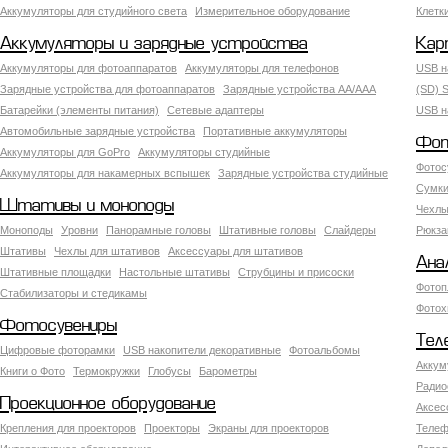
Аккумуляторы для студийного света
Измерительное оборудование
Клетк
Аккумуляторы и зарядные устройства
Кар
Аккумуляторы для фотоаппаратов
Аккумуляторы для телефонов
USB н
Зарядные устройства для фотоаппаратов
Зарядные устройства AA/AAA
(SD) S
Батарейки (элементы питания)
Сетевые адаптеры
USB н
Автомобильные зарядные устройства
Портативные аккумуляторы
Фот
Аккумуляторы для GoPro
Аккумуляторы студийные
Фотос
Аккумуляторы для накамерных вспышек
Зарядные устройства студийные
Сумки
Штативы и моноподы
Чехлы
Моноподы
Уровни
Панорамные головы
Штативные головы
Слайдеры
Рюкза
Штативы
Чехлы для штативов
Аксессуары для штативов
Ана
Штативные площадки
Настольные штативы
Струбцины и присоски
Фотоп
Стабилизаторы и стедикамы
Фотох
Фотосувениры
Тел
Цифровые фоторамки
USB накопители декоративные
Фотоальбомы
Аккум
Книги о Фото
Термокружки
Глобусы
Барометры
Радио
Проекционное оборудование
Аксес
Крепления для проекторов
Проекторы
Экраны для проекторов
Телеф