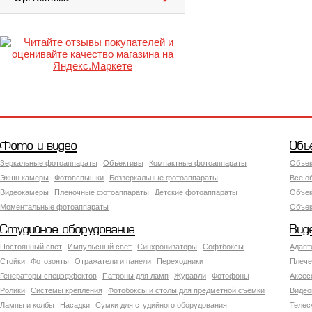
Фото и видео
Объ
Зеркальные фотоаппараты
Объективы
Компактные фотоаппараты
Объек
Экшн камеры
Фотовспышки
Беззеркальные фотоаппараты
Все о
Видеокамеры
Пленочные фотоаппараты
Детские фотоаппараты
Объек
Моментальные фотоаппараты
Объект
Студийное оборудование
Вид
Постоянный свет
Импульсный свет
Синхронизаторы
Софтбоксы
Адапт
Стойки
Фотозонты
Отражатели и панели
Переходники
Плече
Генераторы спецэффектов
Патроны для ламп
Журавли
Фотофоны
Аксес
Ролики
Системы крепления
Фотобоксы и столы для предметной съемки
Видео
Лампы и колбы
Насадки
Сумки для студийного оборудования
Теле