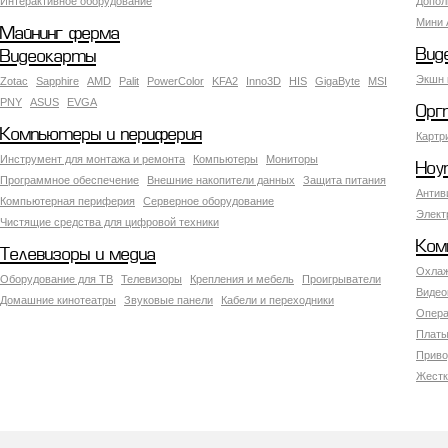
Интерактивное оборудование
Допол
Мини 
Майнинг ферма
Вид
Видеокарты
Экшн 
Zotac
Sapphire
AMD
Palit
PowerColor
KFA2
Inno3D
HIS
GigaByte
MSI
PNY
ASUS
EVGA
Орг
Компьютеры и периферия
Картр
Инструмент для монтажа и ремонта
Компьютеры
Мониторы
Ноу
Программное обеспечение
Внешние накопители данных
Защита питания
Антив
Компьютерная периферия
Серверное оборудование
Элект
Чистящие средства для цифровой техники
Ком
Телевизоры и медиа
Охлаж
Оборудование для ТВ
Телевизоры
Крепления и мебель
Проигрыватели
Видео
Домашние кинотеатры
Звуковые панели
Кабели и переходники
Опера
Платы
Приво
Жестк