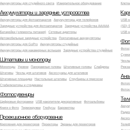
Аккумуляторы для студийного света
Измерительное оборудование
Клетк
Аккумуляторы и зарядные устройства
Кар
Аккумуляторы для фотоаппаратов
Аккумуляторы для телефонов
USB н
Зарядные устройства для фотоаппаратов
Зарядные устройства AA/AAA
(SD) S
Батарейки (элементы питания)
Сетевые адаптеры
USB н
Автомобильные зарядные устройства
Портативные аккумуляторы
Фот
Аккумуляторы для GoPro
Аккумуляторы студийные
Фотос
Аккумуляторы для накамерных вспышек
Зарядные устройства студийные
Сумки
Штативы и моноподы
Чехлы
Моноподы
Уровни
Панорамные головы
Штативные головы
Слайдеры
Рюкза
Штативы
Чехлы для штативов
Аксессуары для штативов
Ана
Штативные площадки
Настольные штативы
Струбцины и присоски
Фотоп
Стабилизаторы и стедикамы
Фотох
Фотосувениры
Тел
Цифровые фоторамки
USB накопители декоративные
Фотоальбомы
Аккум
Книги о Фото
Термокружки
Глобусы
Барометры
Радио
Проекционное оборудование
Аксес
Крепления для проекторов
Проекторы
Экраны для проекторов
Телеф