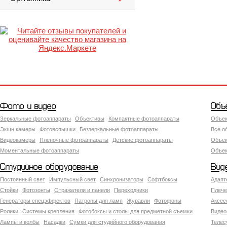
Фото и видео
Объ
Зеркальные фотоаппараты
Объективы
Компактные фотоаппараты
Объек
Экшн камеры
Фотовспышки
Беззеркальные фотоаппараты
Все о
Видеокамеры
Пленочные фотоаппараты
Детские фотоаппараты
Объек
Моментальные фотоаппараты
Объект
Студийное оборудование
Вид
Постоянный свет
Импульсный свет
Синхронизаторы
Софтбоксы
Адапт
Стойки
Фотозонты
Отражатели и панели
Переходники
Плече
Генераторы спецэффектов
Патроны для ламп
Журавли
Фотофоны
Аксес
Ролики
Системы крепления
Фотобоксы и столы для предметной съемки
Видео
Лампы и колбы
Насадки
Сумки для студийного оборудования
Теле