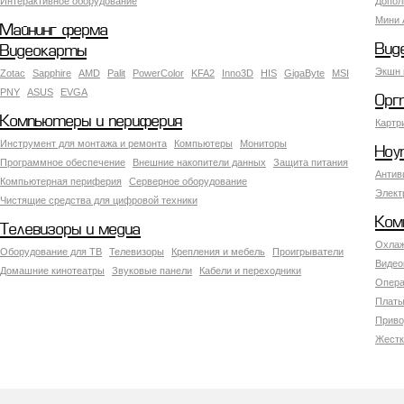
Интерактивное оборудование
Допол
Мини 
Майнинг ферма
Вид
Видеокарты
Экшн 
Zotac
Sapphire
AMD
Palit
PowerColor
KFA2
Inno3D
HIS
GigaByte
MSI
PNY
ASUS
EVGA
Орг
Компьютеры и периферия
Картр
Инструмент для монтажа и ремонта
Компьютеры
Мониторы
Ноу
Программное обеспечение
Внешние накопители данных
Защита питания
Антив
Компьютерная периферия
Серверное оборудование
Элект
Чистящие средства для цифровой техники
Ком
Телевизоры и медиа
Охлаж
Оборудование для ТВ
Телевизоры
Крепления и мебель
Проигрыватели
Видео
Домашние кинотеатры
Звуковые панели
Кабели и переходники
Опера
Платы
Приво
Жестк