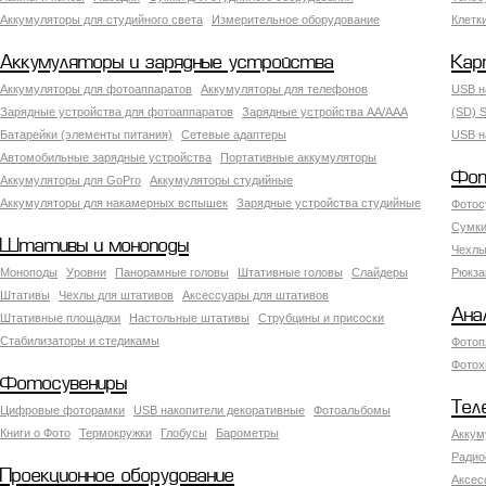
Аккумуляторы для студийного света
Измерительное оборудование
Клетк
Аккумуляторы и зарядные устройства
Кар
Аккумуляторы для фотоаппаратов
Аккумуляторы для телефонов
USB н
Зарядные устройства для фотоаппаратов
Зарядные устройства AA/AAA
(SD) S
Батарейки (элементы питания)
Сетевые адаптеры
USB н
Автомобильные зарядные устройства
Портативные аккумуляторы
Фот
Аккумуляторы для GoPro
Аккумуляторы студийные
Аккумуляторы для накамерных вспышек
Зарядные устройства студийные
Фотос
Сумки
Штативы и моноподы
Чехлы
Моноподы
Уровни
Панорамные головы
Штативные головы
Слайдеры
Рюкза
Штативы
Чехлы для штативов
Аксессуары для штативов
Ана
Штативные площадки
Настольные штативы
Струбцины и присоски
Стабилизаторы и стедикамы
Фотоп
Фотох
Фотосувениры
Тел
Цифровые фоторамки
USB накопители декоративные
Фотоальбомы
Книги о Фото
Термокружки
Глобусы
Барометры
Аккум
Радио
Проекционное оборудование
Аксес