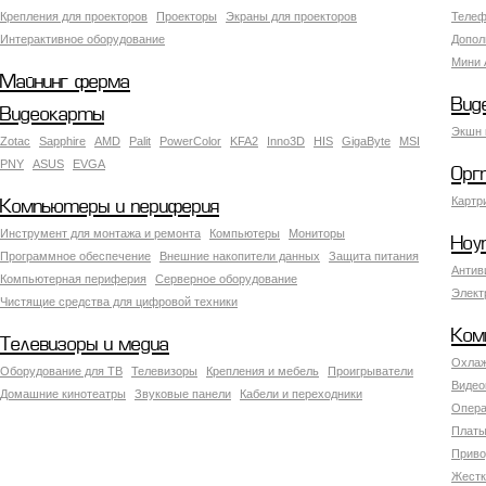
Крепления для проекторов
Проекторы
Экраны для проекторов
Телеф
Интерактивное оборудование
Допол
Мини 
Майнинг ферма
Вид
Видеокарты
Экшн 
Zotac
Sapphire
AMD
Palit
PowerColor
KFA2
Inno3D
HIS
GigaByte
MSI
PNY
ASUS
EVGA
Орг
Картр
Компьютеры и периферия
Инструмент для монтажа и ремонта
Компьютеры
Мониторы
Ноу
Программное обеспечение
Внешние накопители данных
Защита питания
Антив
Компьютерная периферия
Серверное оборудование
Элект
Чистящие средства для цифровой техники
Ком
Телевизоры и медиа
Охлаж
Оборудование для ТВ
Телевизоры
Крепления и мебель
Проигрыватели
Видео
Домашние кинотеатры
Звуковые панели
Кабели и переходники
Опера
Платы
Приво
Жестк