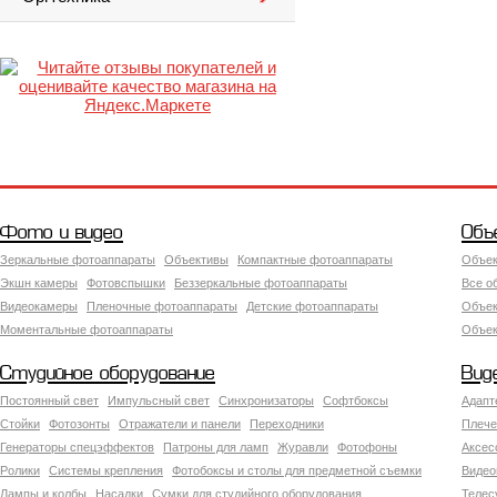
Фото и видео
Объ
Зеркальные фотоаппараты
Объективы
Компактные фотоаппараты
Объек
Экшн камеры
Фотовспышки
Беззеркальные фотоаппараты
Все о
Видеокамеры
Пленочные фотоаппараты
Детские фотоаппараты
Объек
Моментальные фотоаппараты
Объект
Студийное оборудование
Вид
Постоянный свет
Импульсный свет
Синхронизаторы
Софтбоксы
Адапт
Стойки
Фотозонты
Отражатели и панели
Переходники
Плече
Генераторы спецэффектов
Патроны для ламп
Журавли
Фотофоны
Аксес
Ролики
Системы крепления
Фотобоксы и столы для предметной съемки
Видео
Лампы и колбы
Насадки
Сумки для студийного оборудования
Теле