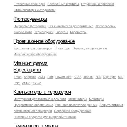
Штативные площадки
Настольные штативы
Струбцины и присоски
Стабилизаторы и стедикамы
Фотосувениры
Цифровые фоторамки
USB накопители декоративные
Фотоальбомы
Книги о Фото
Термокружки
Глобусы
Барометры
Проекционное оборудование
Крепления для проекторов
Проекторы
Экраны для проекторов
Интерактивное оборудование
Майнинг ферма
Видеокарты
Zotac
Sapphire
AMD
Palit
PowerColor
KFA2
Inno3D
HIS
GigaByte
MSI
PNY
ASUS
EVGA
Компьютеры и периферия
Инструмент для монтажа и ремонта
Компьютеры
Мониторы
Программное обеспечение
Внешние накопители данных
Защита питания
Компьютерная периферия
Серверное оборудование
Чистящие средства для цифровой техники
Телевизоры и медиа