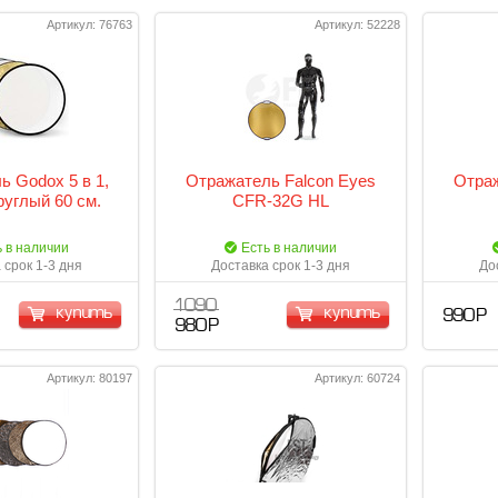
Артикул: 76763
Артикул: 52228
ь Godox 5 в 1,
Отражатель Falcon Eyes
Отраж
руглый 60 см.
CFR-32G HL
ь в наличии
Есть в наличии
 срок 1-3 дня
Доставка срок 1-3 дня
До
1 090
купить
купить
990 Р
980 Р
Артикул: 80197
Артикул: 60724