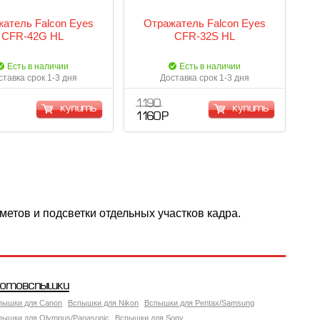
атель Falcon Eyes
Отражатель Falcon Eyes
CFR-42G HL
CFR-32S HL
Есть в наличии
Есть в наличии
ставка срок 1-3 дня
Доставка срок 1-3 дня
1 190
купить
купить
1 160 Р
метов и подсветки отдельных участков кадра.
отовспышки
пышки для Canon
Вспышки для Nikon
Вспышки для Pentax/Samsung
пышки для Olympus/Panasonic
Вспышки для Sony