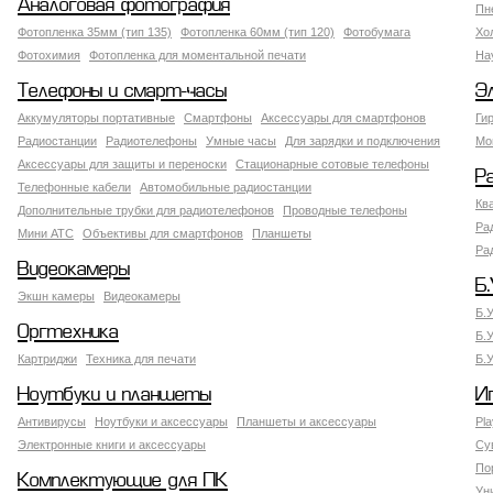
Аналоговая фотография
Пн
Фотопленка 35мм (тип 135)
Фотопленка 60мм (тип 120)
Фотобумага
Хо
Фотохимия
Фотопленка для моментальной печати
На
Телефоны и смарт-часы
Э
Аккумуляторы портативные
Смартфоны
Аксессуары для смартфонов
Ги
Радиостанции
Радиотелефоны
Умные часы
Для зарядки и подключения
Мо
Аксессуары для защиты и переноски
Стационарные сотовые телефоны
Р
Телефонные кабели
Автомобильные радиостанции
Кв
Дополнительные трубки для радиотелефонов
Проводные телефоны
Ра
Мини АТС
Объективы для смартфонов
Планшеты
Ра
Видеокамеры
Б.
Экшн камеры
Видеокамеры
Б.
Оргтехника
Б.
Картриджи
Техника для печати
Б.
Ноутбуки и планшеты
И
Антивирусы
Ноутбуки и аксессуары
Планшеты и аксессуары
Pla
Электронные книги и аксессуары
Су
По
Комплектующие для ПК
Ун