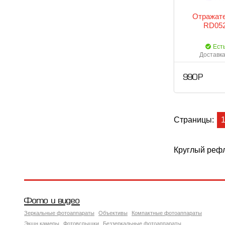
Отражате
RD052
Ест
Доставка
990 Р
Страницы:
Круглый рефл
Фото и видео
Зеркальные фотоаппараты
Объективы
Компактные фотоаппараты
Экшн камеры
Фотовспышки
Беззеркальные фотоаппараты