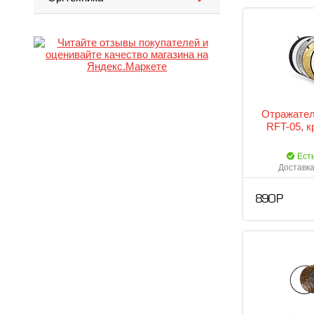
Отражател
RFT-05, к
Ест
Доставка
890 Р