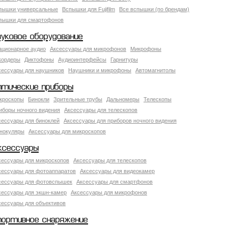
пышки универсальные
Вспышки для Fujifilm
Все вспышки (по брендам)
пышки для смартофонов
вуковое оборудование
ационарное аудио
Аксессуары для микрофонов
Микрофоны
кордеры
Диктофоны
Аудиоинтерфейсы
Гарнитуры
сессуары для наушников
Наушники и микрофоны
Автомагнитолы
птические приборы
кроскопы
Бинокли
Зрительные трубы
Дальномеры
Телескопы
иборы ночного видения
Аксессуары для телескопов
сессуары для биноклей
Аксессуары для приборов ночного видения
нокуляры
Аксессуары для микроскопов
ксессуары
сессуары для микроскопов
Аксессуары для телескопов
сессуары для фотоаппаратов
Аксессуары для видеокамер
сессуары для фотовспышек
Аксессуары для смартфонов
сессуары для экшн-камер
Аксессуары для микрофонов
сессуары для объективов
портивное снаряжение