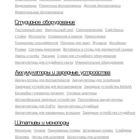
Видеокамеры
Пленочные фотоаппараты
Детские фотоаппараты
Моментальные фотоаппараты
Студийное оборудование
Постоянный свет
Импульсный свет
Синхронизаторы
Софтбоксы
Стойки
Фотозонты
Отражатели и панели
Переходники
Генераторы спецэффектов
Патроны для ламп
Журавли
Фотофоны
Ролики
Системы крепления
Фотобоксы и столы для предметной съемки
Лампы и колбы
Насадки
Сумки для студийного оборудования
Аккумуляторы для студийного света
Измерительное оборудование
Аккумуляторы и зарядные устройства
Аккумуляторы для фотоаппаратов
Аккумуляторы для телефонов
Зарядные устройства для фотоаппаратов
Зарядные устройства AA/AAA
Батарейки (элементы питания)
Сетевые адаптеры
Автомобильные зарядные устройства
Портативные аккумуляторы
Аккумуляторы для GoPro
Аккумуляторы студийные
Аккумуляторы для накамерных вспышек
Зарядные устройства студийные
Штативы и моноподы
Моноподы
Уровни
Панорамные головы
Штативные головы
Слайдеры
Штативы
Чехлы для штативов
Аксессуары для штативов