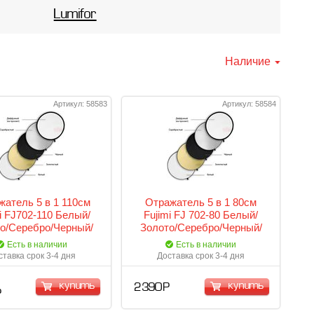
Lumifor
Наличие
Артикул: 58583
Артикул: 58584
жатель 5 в 1 110см
Отражатель 5 в 1 80см
i FJ702-110 Белый/
Fujimi FJ 702-80 Белый/
о/Серебро/Черный/
Золото/Серебро/Черный/
Рассеиватель
Рассеиватель
Есть в наличии
Есть в наличии
ставка срок 3-4 дня
Доставка срок 3-4 дня
купить
купить
2 390 Р
Р