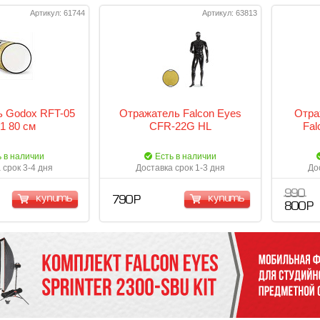
Артикул: 61744
Артикул: 63813
 Godox RFT-05
Отражатель Falcon Eyes
Отра
-1 80 см
CFR-22G HL
Fal
ь в наличии
Есть в наличии
 срок 3-4 дня
Доставка срок 1-3 дня
До
990
купить
купить
790 Р
800 Р