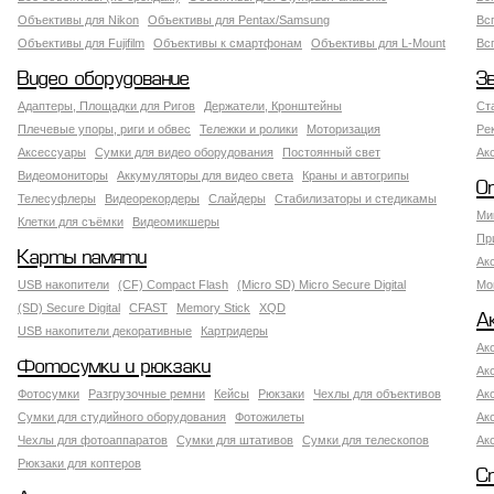
Объективы для Nikon
Объективы для Pentax/Samsung
Вс
Объективы для Fujifilm
Объективы к смартфонам
Объективы для L-Mount
Вс
Видео оборудование
З
Адаптеры, Площадки для Ригов
Держатели, Кронштейны
Ст
Плечевые упоры, риги и обвес
Тележки и ролики
Моторизация
Ре
Аксессуары
Сумки для видео оборудования
Постоянный свет
Ак
Видеомониторы
Аккумуляторы для видео света
Краны и автогрипы
О
Телесуфлеры
Видеорекордеры
Слайдеры
Стабилизаторы и стедикамы
Ми
Клетки для съёмки
Видеомикшеры
Пр
Карты памяти
Ак
USB накопители
(CF) Compact Flash
(Micro SD) Micro Secure Digital
Мо
(SD) Secure Digital
CFAST
Memory Stick
XQD
А
USB накопители декоративные
Картридеры
Ак
Фотосумки и рюкзаки
Ак
Фотосумки
Разгрузочные ремни
Кейсы
Рюкзаки
Чехлы для объективов
Ак
Сумки для студийного оборудования
Фотожилеты
Ак
Чехлы для фотоаппаратов
Сумки для штативов
Сумки для телескопов
Ак
Рюкзаки для коптеров
С