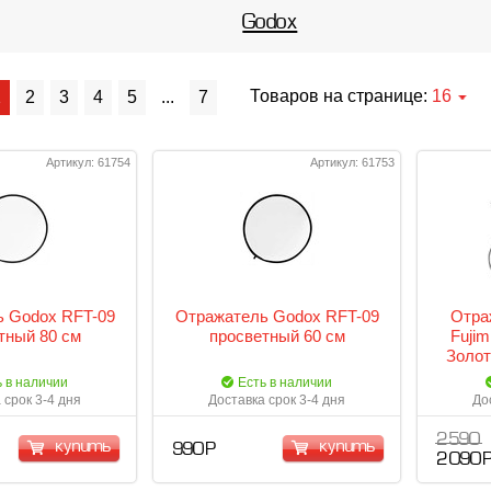
Godox
Товаров на странице:
16
1
2
3
4
5
...
7
Артикул: 61754
Артикул: 61753
 Godox RFT-09
Отражатель Godox RFT-09
Отра
тный 80 см
просветный 60 см
Fujim
Золот
ь в наличии
Есть в наличии
 срок 3-4 дня
Доставка срок 3-4 дня
До
2 590
купить
купить
990 Р
2 090 