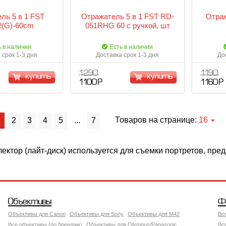
ль 5 в 1 FST
Отражатель 5 в 1 FST RD-
Отраж
(G)-60cm
051RHG 60 c ручкой, шт
ь в наличии
Есть в наличии
 срок 1-3 дня
Доставка срок 1-3 дня
До
1 290
1 190
купить
купить
1 100 Р
1 160 Р
Товаров на странице:
16
1
2
3
4
5
...
7
ектор (лайт-диск) используется для съемки портретов, пред
Объективы
Ф
Объективы для Canon
Объективы для Sony
Объективы для M42
Вс
Все объективы (по брендам)
Объективы для Olympus/Panasonic
Вс