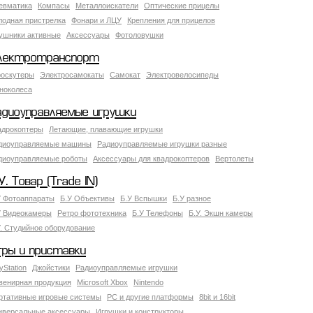
евматика
Компасы
Металлоискатели
Оптические прицелы
лодная пристрелка
Фонари и ЛЦУ
Крепления для прицелов
ушники активные
Аксессуары
Фотоловушки
лектротранспорт
роскутеры
Электросамокаты
Самокат
Электровелосипеды
ноколеса
адиоуправляемые игрушки
адрокоптеры
Летающие, плавающие игрушки
диоуправляемые машины
Радиоуправляемые игрушки разные
диоуправляемые роботы
Аксессуары для квадрокоптеров
Вертолеты
У. Товар (Trade IN)
У Фотоаппараты
Б.У Объективы
Б.У Вспышки
Б.У разное
У Видеокамеры
Ретро фототехника
Б.У Телефоны
Б.У. Экшн камеры
У. Студийное оборудование
гры и приставки
yStation
Джойстики
Радиоуправляемые игрушки
венирная продукция
Microsoft Xbox
Nintendo
ртативные игровые системы
PC и другие платформы
8bit и 16bit
иверсальные аксессуары
Игрушки и конструкторы