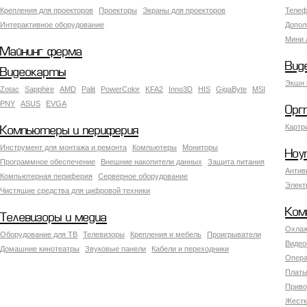
Крепления для проекторов
Проекторы
Экраны для проекторов
Телеф
Интерактивное оборудование
Допол
Мини 
Майнинг ферма
Вид
Видеокарты
Экшн 
Zotac
Sapphire
AMD
Palit
PowerColor
KFA2
Inno3D
HIS
GigaByte
MSI
PNY
ASUS
EVGA
Орг
Картр
Компьютеры и периферия
Инструмент для монтажа и ремонта
Компьютеры
Мониторы
Ноу
Программное обеспечение
Внешние накопители данных
Защита питания
Антив
Компьютерная периферия
Серверное оборудование
Элект
Чистящие средства для цифровой техники
Ком
Телевизоры и медиа
Охлаж
Оборудование для ТВ
Телевизоры
Крепления и мебель
Проигрыватели
Видео
Домашние кинотеатры
Звуковые панели
Кабели и переходники
Опера
Платы
Приво
Жестк