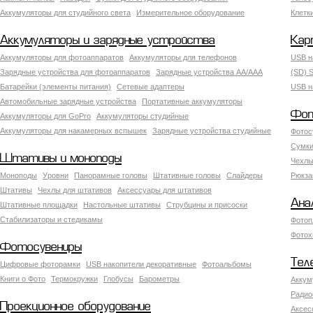
Аккумуляторы для студийного света
Измерительное оборудование
Клетк
Аккумуляторы и зарядные устройства
Кар
Аккумуляторы для фотоаппаратов
Аккумуляторы для телефонов
USB н
Зарядные устройства для фотоаппаратов
Зарядные устройства AA/AAA
(SD) S
Батарейки (элементы питания)
Сетевые адаптеры
USB н
Автомобильные зарядные устройства
Портативные аккумуляторы
Фот
Аккумуляторы для GoPro
Аккумуляторы студийные
Аккумуляторы для накамерных вспышек
Зарядные устройства студийные
Фотос
Сумки
Штативы и моноподы
Чехлы
Моноподы
Уровни
Панорамные головы
Штативные головы
Слайдеры
Рюкза
Штативы
Чехлы для штативов
Аксессуары для штативов
Ана
Штативные площадки
Настольные штативы
Струбцины и присоски
Стабилизаторы и стедикамы
Фотоп
Фотох
Фотосувениры
Тел
Цифровые фоторамки
USB накопители декоративные
Фотоальбомы
Книги о Фото
Термокружки
Глобусы
Барометры
Аккум
Радио
Проекционное оборудование
Аксес