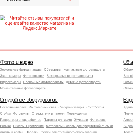
Фото и видео
Объ
Зеркальные фотоаппараты
Объективы
Компактные фотоаппараты
Объек
Экшн камеры
Фотовспышки
Беззеркальные фотоаппараты
Все о
Видеокамеры
Пленочные фотоаппараты
Детские фотоаппараты
Объек
Моментальные фотоаппараты
Объект
Студийное оборудование
Вид
Постоянный свет
Импульсный свет
Синхронизаторы
Софтбоксы
Адапт
Стойки
Фотозонты
Отражатели и панели
Переходники
Плече
Генераторы спецэффектов
Патроны для ламп
Журавли
Фотофоны
Аксес
Ролики
Системы крепления
Фотобоксы и столы для предметной съемки
Видео
Лампы и колбы
Насадки
Сумки для студийного оборудования
Теле