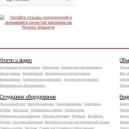
Фото и видео
Объ
Зеркальные фотоаппараты
Объективы
Компактные фотоаппараты
Объек
Экшн камеры
Фотовспышки
Беззеркальные фотоаппараты
Все о
Видеокамеры
Пленочные фотоаппараты
Детские фотоаппараты
Объек
Моментальные фотоаппараты
Объект
Студийное оборудование
Вид
Постоянный свет
Импульсный свет
Синхронизаторы
Софтбоксы
Адапт
Стойки
Фотозонты
Отражатели и панели
Переходники
Плече
Генераторы спецэффектов
Патроны для ламп
Журавли
Фотофоны
Аксес
Ролики
Системы крепления
Фотобоксы и столы для предметной съемки
Видео
Лампы и колбы
Насадки
Сумки для студийного оборудования
Теле