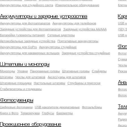
Аккумуляторы для студийного света
Измерительное оборудование
Клетк
Аккумуляторы и зарядные устройства
Кар
Аккумуляторы для фотоаппаратов
Аккумуляторы для телефонов
USB н
Зарядные устройства для фотоаппаратов
Зарядные устройства AA/AAA
(SD) S
Батарейки (элементы питания)
Сетевые адаптеры
USB н
Автомобильные зарядные устройства
Портативные аккумуляторы
Фот
Аккумуляторы для GoPro
Аккумуляторы студийные
Аккумуляторы для накамерных вспышек
Зарядные устройства студийные
Фотос
Сумки
Штативы и моноподы
Чехлы
Моноподы
Уровни
Панорамные головы
Штативные головы
Слайдеры
Рюкза
Штативы
Чехлы для штативов
Аксессуары для штативов
Ана
Штативные площадки
Настольные штативы
Струбцины и присоски
Стабилизаторы и стедикамы
Фотоп
Фотох
Фотосувениры
Тел
Цифровые фоторамки
USB накопители декоративные
Фотоальбомы
Книги о Фото
Термокружки
Глобусы
Барометры
Аккум
Радио
Проекционное оборудование
Аксес