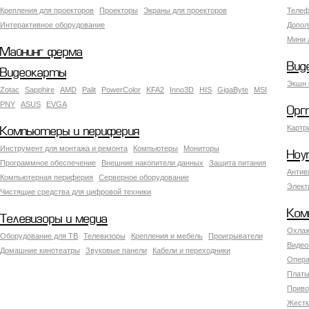
Крепления для проекторов
Проекторы
Экраны для проекторов
Телеф
Интерактивное оборудование
Допол
Мини 
Майнинг ферма
Вид
Видеокарты
Экшн 
Zotac
Sapphire
AMD
Palit
PowerColor
KFA2
Inno3D
HIS
GigaByte
MSI
PNY
ASUS
EVGA
Орг
Картр
Компьютеры и периферия
Инструмент для монтажа и ремонта
Компьютеры
Мониторы
Ноу
Программное обеспечение
Внешние накопители данных
Защита питания
Антив
Компьютерная периферия
Серверное оборудование
Элект
Чистящие средства для цифровой техники
Ком
Телевизоры и медиа
Охлаж
Оборудование для ТВ
Телевизоры
Крепления и мебель
Проигрыватели
Видео
Домашние кинотеатры
Звуковые панели
Кабели и переходники
Опера
Платы
Приво
Жестк