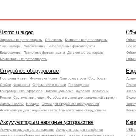
Фото и видео
Объ
Зеркальные фотоаппараты
Объективы
Компактные фотоаппараты
Объек
Экшн камеры
Фотовспышки
Беззеркальные фотоаппараты
Все о
Видеокамеры
Пленочные фотоаппараты
Детские фотоаппараты
Объек
Моментальные фотоаппараты
Объект
Студийное оборудование
Вид
Постоянный свет
Импульсный свет
Синхронизаторы
Софтбоксы
Адапт
Стойки
Фотозонты
Отражатели и панели
Переходники
Плече
Генераторы спецэффектов
Патроны для ламп
Журавли
Фотофоны
Аксес
Ролики
Системы крепления
Фотобоксы и столы для предметной съемки
Видео
Лампы и колбы
Насадки
Сумки для студийного оборудования
Теле
Аккумуляторы для студийного света
Измерительное оборудование
Клетк
Аккумуляторы и зарядные устройства
Кар
Аккумуляторы для фотоаппаратов
Аккумуляторы для телефонов
USB н