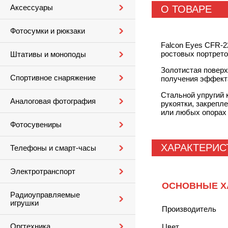
Аксессуары
О ТОВАРЕ
Фотосумки и рюкзаки
Falcon Eyes CFR-2
ростовых портрето
Штативы и моноподы
Золотистая поверх
Спортивное снаряжение
получения эффекта
Стальной упругий 
Аналоговая фотография
рукоятки, закрепл
или любых опорах 
Фотосувениры
ХАРАКТЕРИС
Телефоны и смарт-часы
Электротранспорт
ОСНОВНЫЕ Х
Радиоуправляемые
игрушки
Производитель
Оргтехника
Цвет