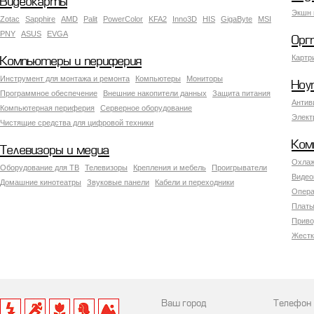
Видеокарты
Экшн 
Zotac
Sapphire
AMD
Palit
PowerColor
KFA2
Inno3D
HIS
GigaByte
MSI
PNY
ASUS
EVGA
Орг
Картр
Компьютеры и периферия
Инструмент для монтажа и ремонта
Компьютеры
Мониторы
Ноу
Программное обеспечение
Внешние накопители данных
Защита питания
Антив
Компьютерная периферия
Серверное оборудование
Элект
Чистящие средства для цифровой техники
Ком
Телевизоры и медиа
Охлаж
Оборудование для ТВ
Телевизоры
Крепления и мебель
Проигрыватели
Видео
Домашние кинотеатры
Звуковые панели
Кабели и переходники
Опера
Платы
Приво
Жестк
Ваш город
Телефон