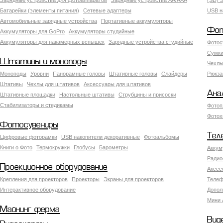
Зарядные устройства для фотоаппаратов
Зарядные устройства AA/AAA
(SD) S
Батарейки (элементы питания)
Сетевые адаптеры
USB н
Автомобильные зарядные устройства
Портативные аккумуляторы
Фот
Аккумуляторы для GoPro
Аккумуляторы студийные
Аккумуляторы для накамерных вспышек
Зарядные устройства студийные
Фотос
Сумки
Штативы и моноподы
Чехлы
Моноподы
Уровни
Панорамные головы
Штативные головы
Слайдеры
Рюкза
Штативы
Чехлы для штативов
Аксессуары для штативов
Ана
Штативные площадки
Настольные штативы
Струбцины и присоски
Стабилизаторы и стедикамы
Фотоп
Фотох
Фотосувениры
Тел
Цифровые фоторамки
USB накопители декоративные
Фотоальбомы
Книги о Фото
Термокружки
Глобусы
Барометры
Аккум
Радио
Проекционное оборудование
Аксес
Крепления для проекторов
Проекторы
Экраны для проекторов
Телеф
Интерактивное оборудование
Допол
Мини 
Майнинг ферма
Вид