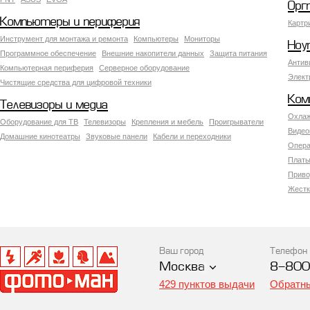
Орг
Компьютеры и периферия
Картр
Инструмент для монтажа и ремонта
Компьютеры
Мониторы
Ноу
Программное обеспечение
Внешние накопители данных
Защита питания
Антив
Компьютерная периферия
Серверное оборудование
Элект
Чистящие средства для цифровой техники
Ком
Телевизоры и медиа
Охлаж
Оборудование для ТВ
Телевизоры
Крепления и мебель
Проигрыватели
Видео
Домашние кинотеатры
Звуковые панели
Кабели и переходники
Опера
Платы
Приво
Жестк
Ваш город
Телефон
Москва
8-800
429 пунктов выдачи
Обратны