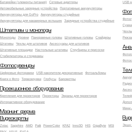
Батарейки (элементы питания)
Сетевые адаптеры
USB н
Автомобильные зарядные устройства
Портативные аккумуляторы
Фот
Аккумуляторы для GoPro
Аккумуляторы студийные
Фотос
Аккумуляторы для накамерных вспышек
Зарядные устройства студийные
Сумки
Штативы и моноподы
Чехлы
Моноподы
Уровни
Панорамные головы
Штативные головы
Слайдеры
Рюкза
Штативы
Чехлы для штативов
Аксессуары для штативов
Ана
Штативные площадки
Настольные штативы
Струбцины и присоски
Фотоп
Стабилизаторы и стедикамы
Фотох
Фотосувениры
Тел
Цифровые фоторамки
USB накопители декоративные
Фотоальбомы
Аккум
Книги о Фото
Термокружки
Глобусы
Барометры
Радио
Проекционное оборудование
Аксес
Крепления для проекторов
Проекторы
Экраны для проекторов
Телеф
Интерактивное оборудование
Допол
Мини 
Майнинг ферма
Вид
Видеокарты
Экшн 
Zotac
Sapphire
AMD
Palit
PowerColor
KFA2
Inno3D
HIS
GigaByte
MSI
PNY
ASUS
EVGA