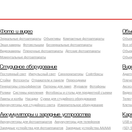
Фото и видео
Объ
Зеркальные фотоаппараты
Объективы
Компактные фотоаппараты
Объек
Экшн камеры
Фотовспышки
Беззеркальные фотоаппараты
Все о
Видеокамеры
Пленочные фотоаппараты
Детские фотоаппараты
Объек
Моментальные фотоаппараты
Объект
Студийное оборудование
Вид
Постоянный свет
Импульсный свет
Синхронизаторы
Софтбоксы
Адапт
Стойки
Фотозонты
Отражатели и панели
Переходники
Плече
Генераторы спецэффектов
Патроны для ламп
Журавли
Фотофоны
Аксес
Ролики
Системы крепления
Фотобоксы и столы для предметной съемки
Видео
Лампы и колбы
Насадки
Сумки для студийного оборудования
Теле
Аккумуляторы для студийного света
Измерительное оборудование
Клетк
Аккумуляторы и зарядные устройства
Кар
Аккумуляторы для фотоаппаратов
Аккумуляторы для телефонов
USB н
Зарядные устройства для фотоаппаратов
Зарядные устройства AA/AAA
(SD) S