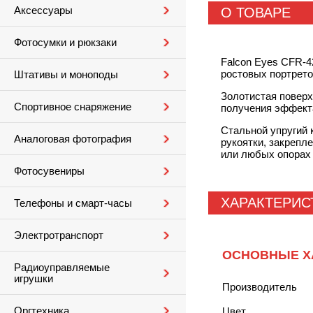
Аксессуары
О ТОВАРЕ
Фотосумки и рюкзаки
Falcon Eyes CFR-4
ростовых портрето
Штативы и моноподы
Золотистая поверх
Спортивное снаряжение
получения эффекта
Стальной упругий 
Аналоговая фотография
рукоятки, закрепл
или любых опорах 
Фотосувениры
ХАРАКТЕРИС
Телефоны и смарт-часы
Электротранспорт
ОСНОВНЫЕ Х
Радиоуправляемые
игрушки
Производитель
Оргтехника
Цвет