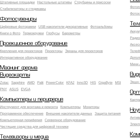
Штативные площадки
Настольные штативы
Струбцины и присоски
Фотоп
Стабилизаторы и стедикамы
Фотох
Фотосувениры
Тел
Цифровые фоторамки
USB накопители декоративные
Фотоальбомы
Аккум
Книги о Фото
Термокружки
Глобусы
Барометры
Радио
Проекционное оборудование
Аксес
Крепления для проекторов
Проекторы
Экраны для проекторов
Телеф
Интерактивное оборудование
Допол
Мини 
Майнинг ферма
Вид
Видеокарты
Экшн 
Zotac
Sapphire
AMD
Palit
PowerColor
KFA2
Inno3D
HIS
GigaByte
MSI
PNY
ASUS
EVGA
Орг
Компьютеры и периферия
Картр
Инструмент для монтажа и ремонта
Компьютеры
Мониторы
Ноу
Программное обеспечение
Внешние накопители данных
Защита питания
Антив
Компьютерная периферия
Серверное оборудование
Элект
Чистящие средства для цифровой техники
Ком
Телевизоры и медиа