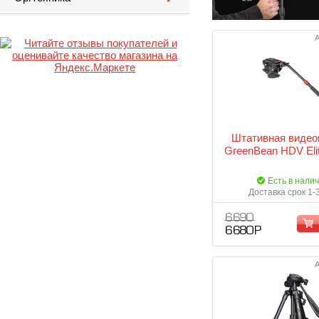
А
Штативная видео
GreenBean HDV Eli
Есть в нали
Доставка срок 1-
6 690
6 680 Р
А