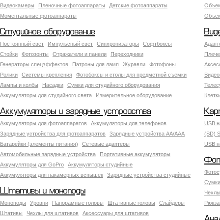
Видеокамеры
Пленочные фотоаппараты
Детские фотоаппараты
Объек
Моментальные фотоаппараты
Объект
Студийное оборудование
Вид
Постоянный свет
Импульсный свет
Синхронизаторы
Софтбоксы
Адапт
Стойки
Фотозонты
Отражатели и панели
Переходники
Плече
Генераторы спецэффектов
Патроны для ламп
Журавли
Фотофоны
Аксес
Ролики
Системы крепления
Фотобоксы и столы для предметной съемки
Видео
Лампы и колбы
Насадки
Сумки для студийного оборудования
Теле
Аккумуляторы для студийного света
Измерительное оборудование
Клетк
Аккумуляторы и зарядные устройства
Кар
Аккумуляторы для фотоаппаратов
Аккумуляторы для телефонов
USB н
Зарядные устройства для фотоаппаратов
Зарядные устройства AA/AAA
(SD) S
Батарейки (элементы питания)
Сетевые адаптеры
USB н
Автомобильные зарядные устройства
Портативные аккумуляторы
Фот
Аккумуляторы для GoPro
Аккумуляторы студийные
Фотос
Аккумуляторы для накамерных вспышек
Зарядные устройства студийные
Сумки
Штативы и моноподы
Чехлы
Моноподы
Уровни
Панорамные головы
Штативные головы
Слайдеры
Рюкза
Штативы
Чехлы для штативов
Аксессуары для штативов
Ана