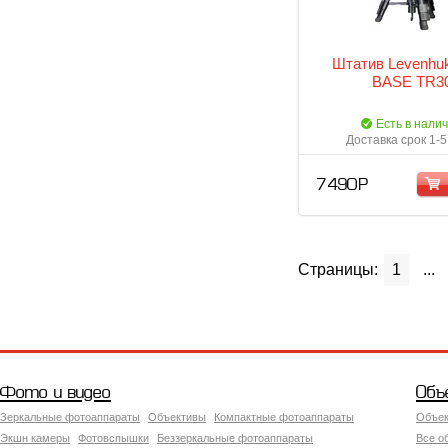
Штатив Levenhuk
BASE TR3
Есть в нали
Доставка срок 1-5
7 490 Р
Страницы:
1
...
Фото и видео
Объ
Зеркальные фотоаппараты
Объективы
Компактные фотоаппараты
Объек
Экшн камеры
Фотовспышки
Беззеркальные фотоаппараты
Все о