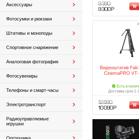
9 390
Аксессуары
9 300 Р
Фотосумки и рюкзаки
А
Штативы и моноподы
Спортивное снаряжение
Аналоговая фотография
Видеоштатив Falc
CinemaPRO VT-
Фотосувениры
Есть в нали
Телефоны и смарт-часы
Доставка срок 1-
12 890
Электротранспорт
10 090 Р
Радиоуправляемые
игрушки
Оргтехника