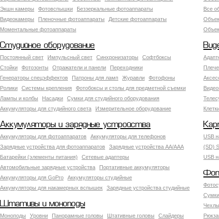
Экшн камеры
Фотовспышки
Беззеркальные фотоаппараты
Все о
Видеокамеры
Пленочные фотоаппараты
Детские фотоаппараты
Объек
Моментальные фотоаппараты
Объект
Студийное оборудование
Вид
Постоянный свет
Импульсный свет
Синхронизаторы
Софтбоксы
Адапт
Стойки
Фотозонты
Отражатели и панели
Переходники
Плече
Генераторы спецэффектов
Патроны для ламп
Журавли
Фотофоны
Аксес
Ролики
Системы крепления
Фотобоксы и столы для предметной съемки
Видео
Лампы и колбы
Насадки
Сумки для студийного оборудования
Теле
Аккумуляторы для студийного света
Измерительное оборудование
Клетк
Аккумуляторы и зарядные устройства
Кар
Аккумуляторы для фотоаппаратов
Аккумуляторы для телефонов
USB н
Зарядные устройства для фотоаппаратов
Зарядные устройства AA/AAA
(SD) S
Батарейки (элементы питания)
Сетевые адаптеры
USB н
Автомобильные зарядные устройства
Портативные аккумуляторы
Фот
Аккумуляторы для GoPro
Аккумуляторы студийные
Фотос
Аккумуляторы для накамерных вспышек
Зарядные устройства студийные
Сумки
Штативы и моноподы
Чехлы
Моноподы
Уровни
Панорамные головы
Штативные головы
Слайдеры
Рюкза