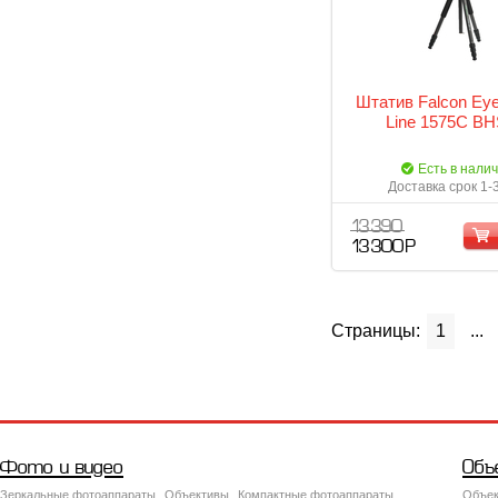
Штатив Falcon Ey
Line 1575C BH
Есть в нали
Доставка срок 1-
13 390
13 300 Р
Страницы:
1
...
Фото и видео
Объ
Зеркальные фотоаппараты
Объективы
Компактные фотоаппараты
Объек