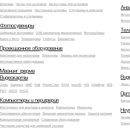
Штативы
Чехлы для штативов
Аксессуары для штативов
Ана
Штативные площадки
Настольные штативы
Струбцины и присоски
Фотоп
Стабилизаторы и стедикамы
Фотох
Фотосувениры
Тел
Цифровые фоторамки
USB накопители декоративные
Фотоальбомы
Аккум
Книги о Фото
Термокружки
Глобусы
Барометры
Радио
Проекционное оборудование
Аксес
Крепления для проекторов
Проекторы
Экраны для проекторов
Телеф
Интерактивное оборудование
Допол
Мини 
Майнинг ферма
Вид
Видеокарты
Экшн 
Zotac
Sapphire
AMD
Palit
PowerColor
KFA2
Inno3D
HIS
GigaByte
MSI
PNY
ASUS
EVGA
Орг
Компьютеры и периферия
Картр
Инструмент для монтажа и ремонта
Компьютеры
Мониторы
Ноу
Программное обеспечение
Внешние накопители данных
Защита питания
Антив
Компьютерная периферия
Серверное оборудование
Элект
Чистящие средства для цифровой техники