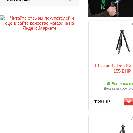
А
Штатив Falcon Eye
155 BHP
Есть в нали
Доставка срок 1-
11 890 Р
А