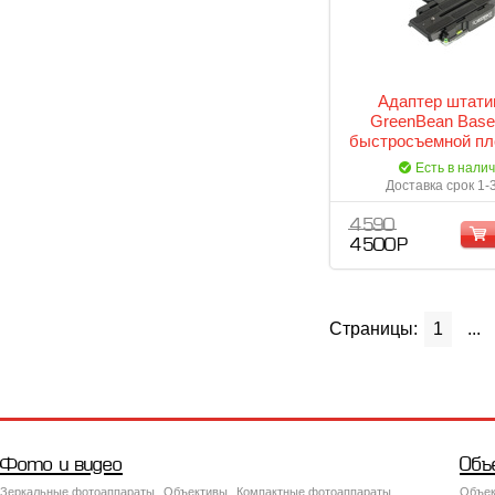
Адаптер штат
GreenBean Base
быстросъемной п
Есть в нали
Доставка срок 1-
4 590
4 500 Р
Страницы:
1
...
Фото и видео
Объ
Зеркальные фотоаппараты
Объективы
Компактные фотоаппараты
Объек