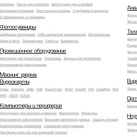
Штативы
Чехлы для штативов
Аксессуары для штативов
Ана
Штативные площадки
Настольные штативы
Струбцины и присоски
Фотоп
Стабилизаторы и стедикамы
Фотох
Фотосувениры
Тел
Цифровые фоторамки
USB накопители декоративные
Фотоальбомы
Аккум
Книги о Фото
Термокружки
Глобусы
Барометры
Радио
Проекционное оборудование
Аксес
Крепления для проекторов
Проекторы
Экраны для проекторов
Телеф
Интерактивное оборудование
Допол
Мини 
Майнинг ферма
Вид
Видеокарты
Экшн 
Zotac
Sapphire
AMD
Palit
PowerColor
KFA2
Inno3D
HIS
GigaByte
MSI
PNY
ASUS
EVGA
Орг
Компьютеры и периферия
Картр
Инструмент для монтажа и ремонта
Компьютеры
Мониторы
Ноу
Программное обеспечение
Внешние накопители данных
Защита питания
Антив
Компьютерная периферия
Серверное оборудование
Элект
Чистящие средства для цифровой техники