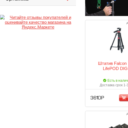
А
Штатив Falcon
LifePOD DIG
Есть в нали
Доставка срок 1-
3 610 Р
А