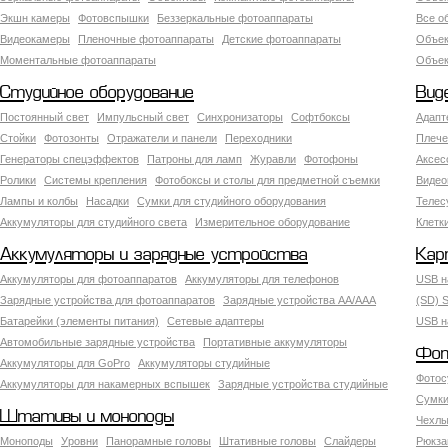
Экшн камеры
Фотовспышки
Беззеркальные фотоаппараты
Все о
Видеокамеры
Пленочные фотоаппараты
Детские фотоаппараты
Объек
Моментальные фотоаппараты
Объект
Студийное оборудование
Вид
Постоянный свет
Импульсный свет
Синхронизаторы
Софтбоксы
Адапт
Стойки
Фотозонты
Отражатели и панели
Переходники
Плече
Генераторы спецэффектов
Патроны для ламп
Журавли
Фотофоны
Аксес
Ролики
Системы крепления
Фотобоксы и столы для предметной съемки
Видео
Лампы и колбы
Насадки
Сумки для студийного оборудования
Теле
Аккумуляторы для студийного света
Измерительное оборудование
Клетк
Аккумуляторы и зарядные устройства
Кар
Аккумуляторы для фотоаппаратов
Аккумуляторы для телефонов
USB н
Зарядные устройства для фотоаппаратов
Зарядные устройства AA/AAA
(SD) S
Батарейки (элементы питания)
Сетевые адаптеры
USB н
Автомобильные зарядные устройства
Портативные аккумуляторы
Фот
Аккумуляторы для GoPro
Аккумуляторы студийные
Фотос
Аккумуляторы для накамерных вспышек
Зарядные устройства студийные
Сумки
Штативы и моноподы
Чехлы
Моноподы
Уровни
Панорамные головы
Штативные головы
Слайдеры
Рюкза