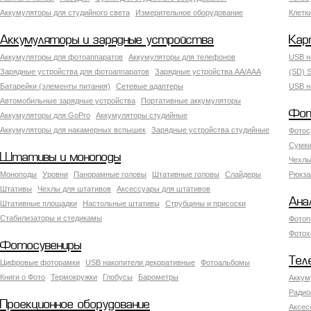
Аккумуляторы для студийного света
Измерительное оборудование
Клетк
Аккумуляторы и зарядные устройства
Кар
Аккумуляторы для фотоаппаратов
Аккумуляторы для телефонов
USB н
Зарядные устройства для фотоаппаратов
Зарядные устройства AA/AAA
(SD) S
Батарейки (элементы питания)
Сетевые адаптеры
USB н
Автомобильные зарядные устройства
Портативные аккумуляторы
Фот
Аккумуляторы для GoPro
Аккумуляторы студийные
Аккумуляторы для накамерных вспышек
Зарядные устройства студийные
Фотос
Сумки
Штативы и моноподы
Чехлы
Моноподы
Уровни
Панорамные головы
Штативные головы
Слайдеры
Рюкза
Штативы
Чехлы для штативов
Аксессуары для штативов
Ана
Штативные площадки
Настольные штативы
Струбцины и присоски
Стабилизаторы и стедикамы
Фотоп
Фотох
Фотосувениры
Тел
Цифровые фоторамки
USB накопители декоративные
Фотоальбомы
Книги о Фото
Термокружки
Глобусы
Барометры
Аккум
Радио
Проекционное оборудование
Аксес