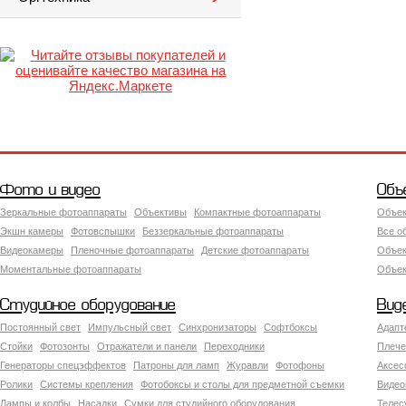
Фото и видео
Объ
Зеркальные фотоаппараты
Объективы
Компактные фотоаппараты
Объек
Экшн камеры
Фотовспышки
Беззеркальные фотоаппараты
Все о
Видеокамеры
Пленочные фотоаппараты
Детские фотоаппараты
Объек
Моментальные фотоаппараты
Объект
Студийное оборудование
Вид
Постоянный свет
Импульсный свет
Синхронизаторы
Софтбоксы
Адапт
Стойки
Фотозонты
Отражатели и панели
Переходники
Плече
Генераторы спецэффектов
Патроны для ламп
Журавли
Фотофоны
Аксес
Ролики
Системы крепления
Фотобоксы и столы для предметной съемки
Видео
Лампы и колбы
Насадки
Сумки для студийного оборудования
Теле