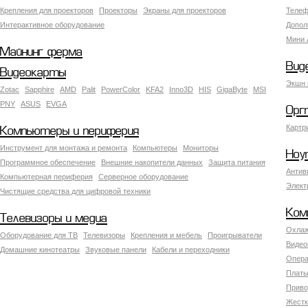
Крепления для проекторов
Проекторы
Экраны для проекторов
Телеф
Интерактивное оборудование
Допол
Мини 
Майнинг ферма
Вид
Видеокарты
Экшн 
Zotac
Sapphire
AMD
Palit
PowerColor
KFA2
Inno3D
HIS
GigaByte
MSI
PNY
ASUS
EVGA
Орг
Картр
Компьютеры и периферия
Инструмент для монтажа и ремонта
Компьютеры
Мониторы
Ноу
Программное обеспечение
Внешние накопители данных
Защита питания
Антив
Компьютерная периферия
Серверное оборудование
Элект
Чистящие средства для цифровой техники
Ком
Телевизоры и медиа
Охлаж
Оборудование для ТВ
Телевизоры
Крепления и мебель
Проигрыватели
Видео
Домашние кинотеатры
Звуковые панели
Кабели и переходники
Опера
Платы
Приво
Жестк