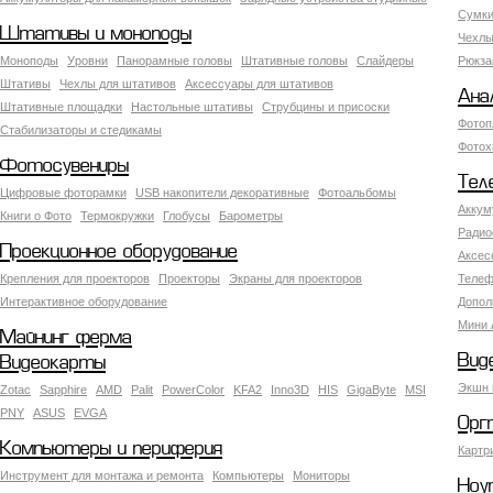
Сумки
Штативы и моноподы
Чехлы
Моноподы
Уровни
Панорамные головы
Штативные головы
Слайдеры
Рюкза
Штативы
Чехлы для штативов
Аксессуары для штативов
Ана
Штативные площадки
Настольные штативы
Струбцины и присоски
Фотоп
Стабилизаторы и стедикамы
Фотох
Фотосувениры
Тел
Цифровые фоторамки
USB накопители декоративные
Фотоальбомы
Аккум
Книги о Фото
Термокружки
Глобусы
Барометры
Радио
Проекционное оборудование
Аксес
Крепления для проекторов
Проекторы
Экраны для проекторов
Телеф
Интерактивное оборудование
Допол
Мини 
Майнинг ферма
Вид
Видеокарты
Экшн 
Zotac
Sapphire
AMD
Palit
PowerColor
KFA2
Inno3D
HIS
GigaByte
MSI
PNY
ASUS
EVGA
Орг
Компьютеры и периферия
Картр
Инструмент для монтажа и ремонта
Компьютеры
Мониторы
Ноу