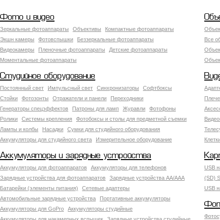
Фото и видео
Объ
Зеркальные фотоаппараты
Объективы
Компактные фотоаппараты
Объек
Экшн камеры
Фотовспышки
Беззеркальные фотоаппараты
Все о
Видеокамеры
Пленочные фотоаппараты
Детские фотоаппараты
Объек
Моментальные фотоаппараты
Объект
Студийное оборудование
Вид
Постоянный свет
Импульсный свет
Синхронизаторы
Софтбоксы
Адапт
Стойки
Фотозонты
Отражатели и панели
Переходники
Плече
Генераторы спецэффектов
Патроны для ламп
Журавли
Фотофоны
Аксес
Ролики
Системы крепления
Фотобоксы и столы для предметной съемки
Видео
Лампы и колбы
Насадки
Сумки для студийного оборудования
Теле
Аккумуляторы для студийного света
Измерительное оборудование
Клетк
Аккумуляторы и зарядные устройства
Кар
Аккумуляторы для фотоаппаратов
Аккумуляторы для телефонов
USB н
Зарядные устройства для фотоаппаратов
Зарядные устройства AA/AAA
(SD) S
Батарейки (элементы питания)
Сетевые адаптеры
USB н
Автомобильные зарядные устройства
Портативные аккумуляторы
Фот
Аккумуляторы для GoPro
Аккумуляторы студийные
Фотос
Аккумуляторы для накамерных вспышек
Зарядные устройства студийные