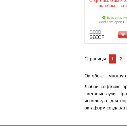
Софтбокс Godox 
октобокс с со
Есть в нали
Доставка срок 1-
9 690
9 600 Р
Страницы:
1
2
Октобокс – многоуг
Любой софтбокс пр
световые лучи. Пр
используют для по
октаформ создавать