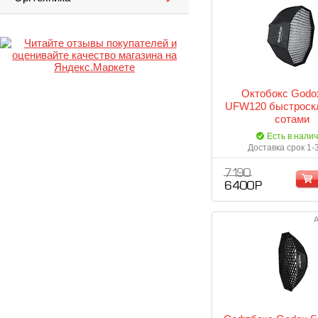
Октобокс Godo
UFW120 быстроск
сотами
Есть в нали
Доставка срок 1-
7 190
6 400 Р
А