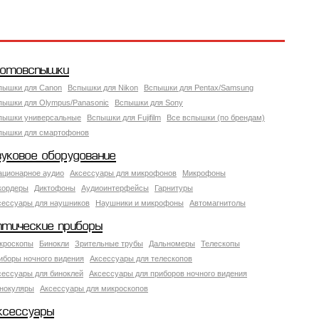
отовспышки
пышки для Canon
Вспышки для Nikon
Вспышки для Pentax/Samsung
пышки для Olympus/Panasonic
Вспышки для Sony
пышки универсальные
Вспышки для Fujifilm
Все вспышки (по брендам)
пышки для смартофонов
вуковое оборудование
ационарное аудио
Аксессуары для микрофонов
Микрофоны
кордеры
Диктофоны
Аудиоинтерфейсы
Гарнитуры
сессуары для наушников
Наушники и микрофоны
Автомагнитолы
птические приборы
кроскопы
Бинокли
Зрительные трубы
Дальномеры
Телескопы
иборы ночного видения
Аксессуары для телескопов
сессуары для биноклей
Аксессуары для приборов ночного видения
нокуляры
Аксессуары для микроскопов
ксессуары