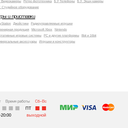
У Видеокамеры
Ретро фототехника
Б.У Телефоны
Б.У. Экшн камеры
У. Студийное оборудование
гры и приставки
yStation
Джойстики
Радиоуправляемые игрушки
венирная продукция
Microsoft Xbox
Nintendo
ртативные игровые системы
PC и другие платформы
8bit и 16bit
иверсальные аксессуары
Игрушки и конструкторы
т
Время работы
Сб-Вс
ПТ
-20:00
выходной