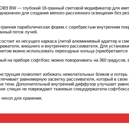
-OB9 BW — глубокий 16-гранный световой модификатор для имп
дназначен для создания мягкого рассеянного освещения без рез
-гранная параболическая форма с серебристым внутренним по
нный поток лучей.
состоит из несущего каркаса (литой алюминиевый адаптер и сме
тражателя, внешнего и внутреннего рассеивателя. Для установ
нетом можно использовать переходные кольца (приобретаются 
ый на приборе софтбокс можно поворачивать на 360 градусов,
нструкция позволяет избежать нежелательных бликов и потерь 
спечивает равномерную засветку рассеивателя, который в свою
 тени. Дополнительный внутренний диффузор улучшает равноме
их спицах не повреждают тканевые спицедержатели софтбокса 
 чехол для хранения.
Ы