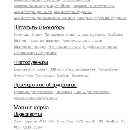
Автомобильные зарядные устройства
Портативные аккумуляторы
Аккумуляторы для GoPro
Аккумуляторы студийные
Аккумуляторы для накамерных вспышек
Зарядные устройства студийные
Штативы и моноподы
Моноподы
Уровни
Панорамные головы
Штативные головы
Слайдеры
Штативы
Чехлы для штативов
Аксессуары для штативов
Штативные площадки
Настольные штативы
Струбцины и присоски
Стабилизаторы и стедикамы
Фотосувениры
Цифровые фоторамки
USB накопители декоративные
Фотоальбомы
Книги о Фото
Термокружки
Глобусы
Барометры
Проекционное оборудование
Крепления для проекторов
Проекторы
Экраны для проекторов
Интерактивное оборудование
Майнинг ферма
Видеокарты
Zotac
Sapphire
AMD
Palit
PowerColor
KFA2
Inno3D
HIS
GigaByte
MSI
PNY
ASUS
EVGA