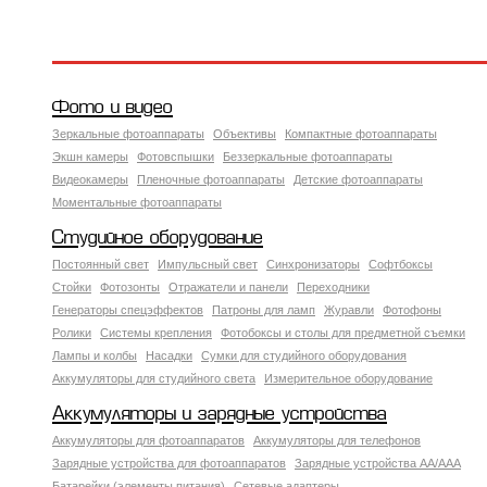
Фото и видео
Зеркальные фотоаппараты
Объективы
Компактные фотоаппараты
Экшн камеры
Фотовспышки
Беззеркальные фотоаппараты
Видеокамеры
Пленочные фотоаппараты
Детские фотоаппараты
Моментальные фотоаппараты
Студийное оборудование
Постоянный свет
Импульсный свет
Синхронизаторы
Софтбоксы
Стойки
Фотозонты
Отражатели и панели
Переходники
Генераторы спецэффектов
Патроны для ламп
Журавли
Фотофоны
Ролики
Системы крепления
Фотобоксы и столы для предметной съемки
Лампы и колбы
Насадки
Сумки для студийного оборудования
Аккумуляторы для студийного света
Измерительное оборудование
Аккумуляторы и зарядные устройства
Аккумуляторы для фотоаппаратов
Аккумуляторы для телефонов
Зарядные устройства для фотоаппаратов
Зарядные устройства AA/AAA
Батарейки (элементы питания)
Сетевые адаптеры