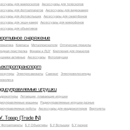
сессуары для микроскопов
Аксессуары для телескопов
сессуары для фотоаппаратов
Аксессуары для видеокамер
сессуары для фотовспышек
Аксессуары для смартфонов
сессуары для экшн-камер
Аксессуары для микрофонов
сессуары для объективов
портивное снаряжение
евматика
Компасы
Металлоискатели
Оптические прицелы
лодная пристрелка
Фонари и ЛЦУ
Крепления для прицелов
ушники активные
Аксессуары
Фотоловушки
лектротранспорт
роскутеры
Электросамокаты
Самокат
Электровелосипеды
ноколеса
адиоуправляемые игрушки
адрокоптеры
Летающие, плавающие игрушки
диоуправляемые машины
Радиоуправляемые игрушки разные
диоуправляемые роботы
Аксессуары для квадрокоптеров
Вертолеты
У. Товар (Trade IN)
У Фотоаппараты
Б.У Объективы
Б.У Вспышки
Б.У разное