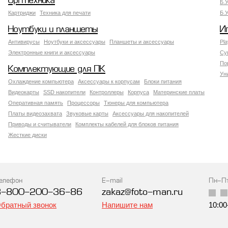
Оргтехника
Б.
Картриджи
Техника для печати
Б.
Ноутбуки и планшеты
И
Антивирусы
Ноутбуки и аксессуары
Планшеты и аксессуары
Pla
Электронные книги и аксессуары
Су
По
Комплектующие для ПК
Ун
Охлаждение компьютера
Аксессуары к корпусам
Блоки питания
Видеокарты
SSD накопители
Контроллеры
Корпуса
Материнские платы
Оперативная память
Процессоры
Тюнеры для компьютера
Платы видеозахвата
Звуковые карты
Аксессуары для накопителей
Приводы и считыватели
Комплекты кабелей для блоков питания
Жесткие диски
елефон
E-mail
Пн-П
8-800-200-36-86
zakaz@foto-man.ru
братный звонок
Напишите нам
10:00