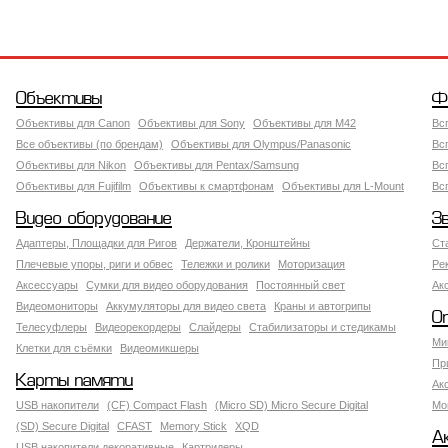
Объективы
Ф
Объективы для Canon
Объективы для Sony
Объективы для M42
Вс
Все объективы (по брендам)
Объективы для Olympus/Panasonic
Вс
Объективы для Nikon
Объективы для Pentax/Samsung
Вс
Объективы для Fujifilm
Объективы к смартфонам
Объективы для L-Mount
Вс
Видео оборудование
З
Адаптеры, Площадки для Ригов
Держатели, Кронштейны
Ст
Плечевые упоры, риги и обвес
Тележки и ролики
Моторизация
Ре
Аксессуары
Сумки для видео оборудования
Постоянный свет
Ак
Видеомониторы
Аккумуляторы для видео света
Краны и автогрипы
О
Телесуфлеры
Видеорекордеры
Слайдеры
Стабилизаторы и стедикамы
Ми
Клетки для съёмки
Видеомикшеры
Пр
Карты памяти
Ак
USB накопители
(CF) Compact Flash
(Micro SD) Micro Secure Digital
Мо
(SD) Secure Digital
CFAST
Memory Stick
XQD
А
USB накопители декоративные
Картридеры