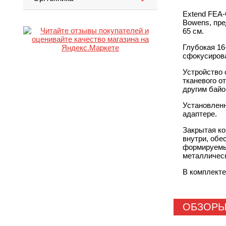
Extend FEA
Bowens, пре
65 см.
Глубокая 16
сфокусирова
Устройство 
тканевого о
другим байо
Установленн
адаптере.
Закрытая ко
внутри, обе
формируемые
металлическ
В комплекте
ОБЗОР