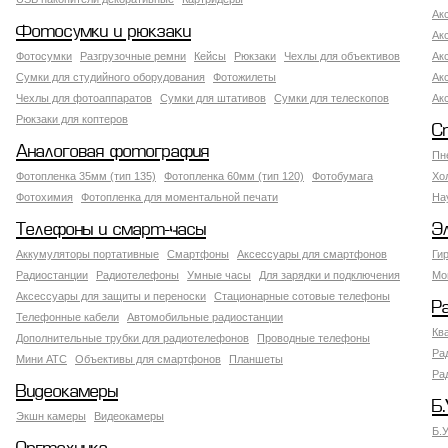
Ак
Фотосумки и рюкзаки
Ак
Фотосумки
Разгрузочные ремни
Кейсы
Рюкзаки
Чехлы для объективов
Ак
Сумки для студийного оборудования
Фотожилеты
Ак
Чехлы для фотоаппаратов
Сумки для штативов
Сумки для телескопов
Ак
Рюкзаки для коптеров
С
Аналоговая фотография
Пн
Фотопленка 35мм (тип 135)
Фотопленка 60мм (тип 120)
Фотобумага
Хо
Фотохимия
Фотопленка для моментальной печати
На
Телефоны и смарт-часы
Э
Аккумуляторы портативные
Смартфоны
Аксессуары для смартфонов
Ги
Радиостанции
Радиотелефоны
Умные часы
Для зарядки и подключения
Мо
Аксессуары для защиты и переноски
Стационарные сотовые телефоны
Р
Телефонные кабели
Автомобильные радиостанции
Кв
Дополнительные трубки для радиотелефонов
Проводные телефоны
Ра
Мини АТС
Объективы для смартфонов
Планшеты
Ра
Видеокамеры
Б.
Экшн камеры
Видеокамеры
Б.