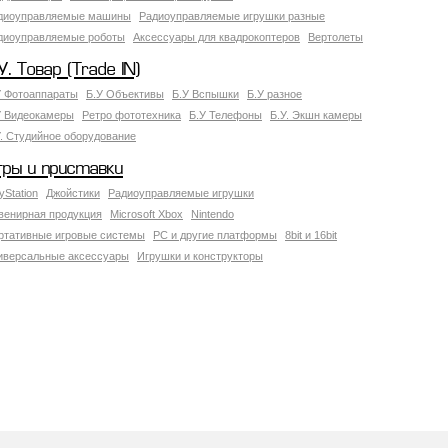
диоуправляемые машины
Радиоуправляемые игрушки разные
диоуправляемые роботы
Аксессуары для квадрокоптеров
Вертолеты
У. Товар (Trade IN)
У Фотоаппараты
Б.У Объективы
Б.У Вспышки
Б.У разное
У Видеокамеры
Ретро фототехника
Б.У Телефоны
Б.У. Экшн камеры
У. Студийное оборудование
гры и приставки
yStation
Джойстики
Радиоуправляемые игрушки
венирная продукция
Microsoft Xbox
Nintendo
ртативные игровые системы
PC и другие платформы
8bit и 16bit
иверсальные аксессуары
Игрушки и конструкторы