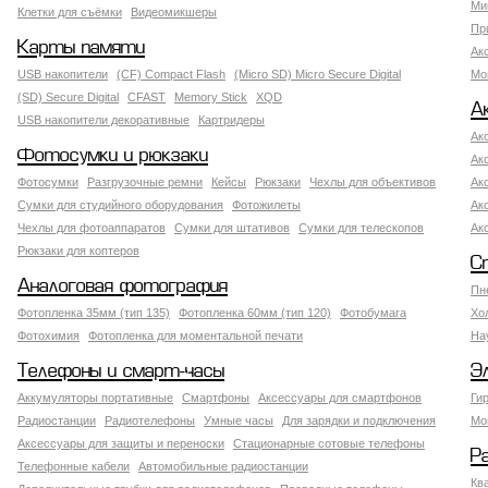
Ми
Клетки для съёмки
Видеомикшеры
Пр
Карты памяти
Ак
USB накопители
(CF) Compact Flash
(Micro SD) Micro Secure Digital
Мо
(SD) Secure Digital
CFAST
Memory Stick
XQD
А
USB накопители декоративные
Картридеры
Ак
Фотосумки и рюкзаки
Ак
Фотосумки
Разгрузочные ремни
Кейсы
Рюкзаки
Чехлы для объективов
Ак
Сумки для студийного оборудования
Фотожилеты
Ак
Чехлы для фотоаппаратов
Сумки для штативов
Сумки для телескопов
Ак
Рюкзаки для коптеров
С
Аналоговая фотография
Пн
Фотопленка 35мм (тип 135)
Фотопленка 60мм (тип 120)
Фотобумага
Хо
Фотохимия
Фотопленка для моментальной печати
На
Телефоны и смарт-часы
Э
Аккумуляторы портативные
Смартфоны
Аксессуары для смартфонов
Ги
Радиостанции
Радиотелефоны
Умные часы
Для зарядки и подключения
Мо
Аксессуары для защиты и переноски
Стационарные сотовые телефоны
Р
Телефонные кабели
Автомобильные радиостанции
Кв