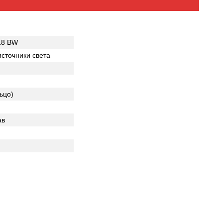
18 BW
сточники света
ьцо)
ав