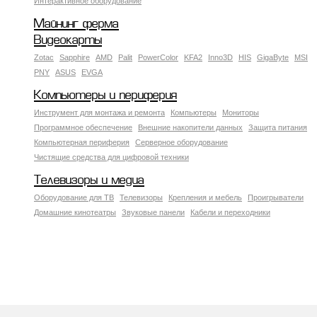
Интерактивное оборудование
Майнинг ферма
Видеокарты
Zotac
Sapphire
AMD
Palit
PowerColor
KFA2
Inno3D
HIS
GigaByte
MSI
PNY
ASUS
EVGA
Компьютеры и периферия
Инструмент для монтажа и ремонта
Компьютеры
Мониторы
Программное обеспечение
Внешние накопители данных
Защита питания
Компьютерная периферия
Серверное оборудование
Чистящие средства для цифровой техники
Телевизоры и медиа
Оборудование для ТВ
Телевизоры
Крепления и мебель
Проигрыватели
Домашние кинотеатры
Звуковые панели
Кабели и переходники