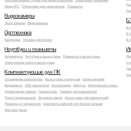
Дополнительные трубки для радиотелефонов
Проводные телефоны
Ра
Мини АТС
Объективы для смартфонов
Планшеты
Ра
Видеокамеры
Б.
Экшн камеры
Видеокамеры
Б.
Оргтехника
Б.
Картриджи
Техника для печати
Б.
Ноутбуки и планшеты
И
Антивирусы
Ноутбуки и аксессуары
Планшеты и аксессуары
Pla
Электронные книги и аксессуары
Су
По
Комплектующие для ПК
Ун
Охлаждение компьютера
Аксессуары к корпусам
Блоки питания
Видеокарты
SSD накопители
Контроллеры
Корпуса
Материнские платы
Оперативная память
Процессоры
Тюнеры для компьютера
Платы видеозахвата
Звуковые карты
Аксессуары для накопителей
Приводы и считыватели
Комплекты кабелей для блоков питания
Жесткие диски