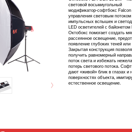
световой восьмиугольный
модификатор-софтбокс Falcon
управления световым потоком
импульсных вспышек и свето
LED осветителей с байонетом
Октобокс помогает создать мя
рассеянное освещение, предо
появление глубоких теней или 
Закрытая конструкция позволя
получить равномерный напра
поток света и избежать нежел
потерь светового потока. Соф
дают «живой» блик в глазах и 
поверхностях объекта, имити
естественное освещение.