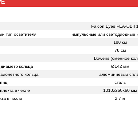
РЕ
Falcon Eyes FEA-OBII 
й тип осветителя
импульсные или светодиодные и
180 см
78 см
Bowens (сменное кол
диаметр кольца
Ø142 мм
айонетного кольца
алюминиевый спл
спиц
сталь
плекта в чехле
1010х250х60 мм
кта в чехле
2.7 кг