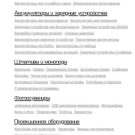
Аккумуляторы для студийного света
Измерительное оборудование
Аккумуляторы и зарядные устройства
Аккумуляторы для фотоаппаратов
Аккумуляторы для телефонов
Зарядные устройства для фотоаппаратов
Зарядные устройства AA/AAA
Батарейки (элементы питания)
Сетевые адаптеры
Автомобильные зарядные устройства
Портативные аккумуляторы
Аккумуляторы для GoPro
Аккумуляторы студийные
Аккумуляторы для накамерных вспышек
Зарядные устройства студийные
Штативы и моноподы
Моноподы
Уровни
Панорамные головы
Штативные головы
Слайдеры
Штативы
Чехлы для штативов
Аксессуары для штативов
Штативные площадки
Настольные штативы
Струбцины и присоски
Стабилизаторы и стедикамы
Фотосувениры
Цифровые фоторамки
USB накопители декоративные
Фотоальбомы
Книги о Фото
Термокружки
Глобусы
Барометры
Проекционное оборудование
Крепления для проекторов
Проекторы
Экраны для проекторов