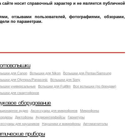
 сайте носит справочный характер и не является публичной
ми, отзывами пользователей, фотографиями, обзорами,
дели по параметрам.
отовспышки
пышки для Canon
Вспышки для Nikon
Вспышки для Pentax/Samsung
пышки для Olympus/Panasonic
Вспышки для Sony
пышки универсальные
Вспышки для Fujifilm
Все вспышки (по брендам)
пышки для смартофонов
вуковое оборудование
ационарное аудио
Аксессуары для микрофонов
Микрофоны
кордеры
Диктофоны
Аудиоинтерфейсы
Гарнитуры
сессуары для наушников
Наушники и микрофоны
Автомагнитолы
птические приборы