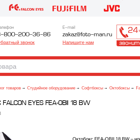
елефон
E-mail
8-800-200-36-86
zakaz@foto-man.ru
братный звонок
Напишите нам
лог товаров
Студийное оборудование
Софтбоксы
Октобоксы
F
FALCON EYES FEA-OBII 18 BW
3
Октобокс FEA-OBII 18 BW – н