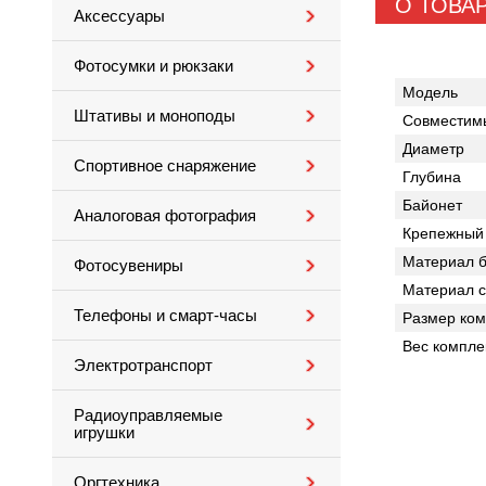
О ТОВА
Аксессуары
Фотосумки и рюкзаки
Модель
Штативы и моноподы
Совместимы
Диаметр
Спортивное снаряжение
Глубина
Байонет
Аналоговая фотография
Крепежный 
Материал б
Фотосувениры
Материал 
Телефоны и смарт-часы
Размер ком
Вес компле
Электротранспорт
Радиоуправляемые
игрушки
Оргтехника