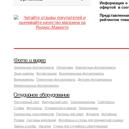
Информация о т
офертой в соот
Представленн
рейтингом това
Фото и видео
Зеркальные фотоаппараты
Объективы
Компактные фотоаппараты
Экшн камеры
Фотовспышки
Беззеркальные фотоаппараты
Видеокамеры
Пленочные фотоаппараты
Детские фотоаппараты
Моментальные фотоаппараты
Студийное оборудование
Постоянный свет
Импульсный свет
Синхронизаторы
Софтбоксы
Стойки
Фотозонты
Отражатели и панели
Переходники
Генераторы спецэффектов
Патроны для ламп
Журавли
Фотофоны
Ролики
Системы крепления
Фотобоксы и столы для предметной съемки
Лампы и колбы
Насадки
Сумки для студийного оборудования