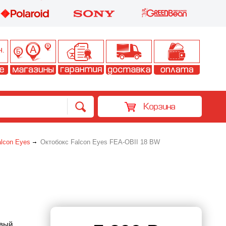
Корзина
alcon Eyes
Октобокс Falcon Eyes FEA-OBII 18 BW
овый