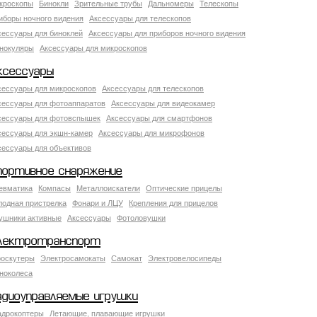
кроскопы
Бинокли
Зрительные трубы
Дальномеры
Телескопы
иборы ночного видения
Аксессуары для телескопов
сессуары для биноклей
Аксессуары для приборов ночного видения
нокуляры
Аксессуары для микроскопов
ксессуары
сессуары для микроскопов
Аксессуары для телескопов
сессуары для фотоаппаратов
Аксессуары для видеокамер
сессуары для фотовспышек
Аксессуары для смартфонов
сессуары для экшн-камер
Аксессуары для микрофонов
сессуары для объективов
портивное снаряжение
евматика
Компасы
Металлоискатели
Оптические прицелы
лодная пристрелка
Фонари и ЛЦУ
Крепления для прицелов
ушники активные
Аксессуары
Фотоловушки
лектротранспорт
роскутеры
Электросамокаты
Самокат
Электровелосипеды
ноколеса
адиоуправляемые игрушки
адрокоптеры
Летающие, плавающие игрушки