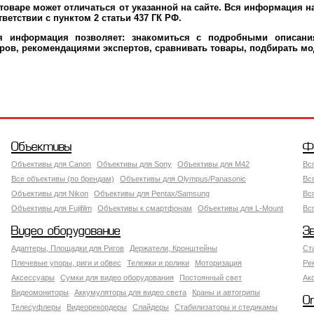
оваре может отличаться от указанной на сайте. Вся информация на
ветствии с пунктом 2 статьи 437 ГК РФ.
ая информация позволяет: знакомиться с подробными описания
ров, рекомендациями экспертов, сравнивать товары, подбирать мо
Объективы
Ф
Объективы для Canon
Объективы для Sony
Объективы для M42
Вс
Все объективы (по брендам)
Объективы для Olympus/Panasonic
Вс
Объективы для Nikon
Объективы для Pentax/Samsung
Вс
Объективы для Fujifilm
Объективы к смартфонам
Объективы для L-Mount
Вс
Видео оборудование
З
Адаптеры, Площадки для Ригов
Держатели, Кронштейны
Ст
Плечевые упоры, риги и обвес
Тележки и ролики
Моторизация
Ре
Аксессуары
Сумки для видео оборудования
Постоянный свет
Ак
Видеомониторы
Аккумуляторы для видео света
Краны и автогрипы
О
Телесуфлеры
Видеорекордеры
Слайдеры
Стабилизаторы и стедикамы