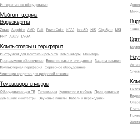
Интерактивное оборудование
Допол
Мини 
Майнинг ферма
Вид
Видеокарты
Экшн 
Zotac
Sapphire
AMD
Palit
PowerColor
KFA2
Inno3D
HIS
GigaByte
MSI
PNY
ASUS
EVGA
Орг
Компьютеры и периферия
Картр
Инструмент для монтажа и ремонта
Компьютеры
Мониторы
Ноу
Программное обеспечение
Внешние накопители данных
Защита питания
Антив
Компьютерная периферия
Серверное оборудование
Элект
Чистящие средства для цифровой техники
Ком
Телевизоры и медиа
Охлаж
Оборудование для ТВ
Телевизоры
Крепления и мебель
Проигрыватели
Видео
Домашние кинотеатры
Звуковые панели
Кабели и переходники
Опера
Платы
Приво
Жестк