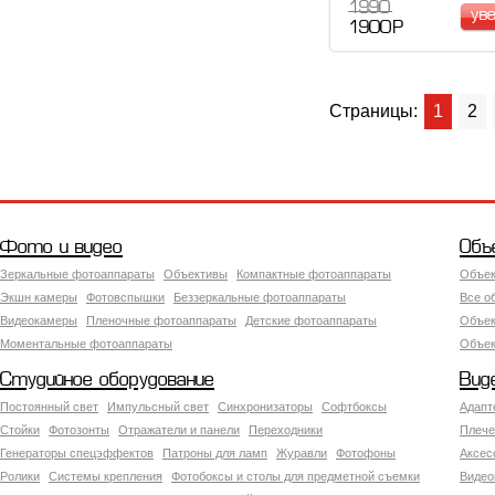
1 990
ув
1 900 Р
Страницы:
1
2
Фото и видео
Объ
Зеркальные фотоаппараты
Объективы
Компактные фотоаппараты
Объек
Экшн камеры
Фотовспышки
Беззеркальные фотоаппараты
Все о
Видеокамеры
Пленочные фотоаппараты
Детские фотоаппараты
Объек
Моментальные фотоаппараты
Объект
Студийное оборудование
Вид
Постоянный свет
Импульсный свет
Синхронизаторы
Софтбоксы
Адапт
Стойки
Фотозонты
Отражатели и панели
Переходники
Плече
Генераторы спецэффектов
Патроны для ламп
Журавли
Фотофоны
Аксес
Ролики
Системы крепления
Фотобоксы и столы для предметной съемки
Видео