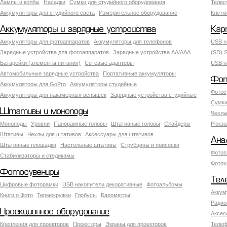
Лампы и колбы
Насадки
Сумки для студийного оборудования
Теле
Аккумуляторы для студийного света
Измерительное оборудование
Клетк
Аккумуляторы и зарядные устройства
Кар
Аккумуляторы для фотоаппаратов
Аккумуляторы для телефонов
USB н
Зарядные устройства для фотоаппаратов
Зарядные устройства AA/AAA
(SD) S
Батарейки (элементы питания)
Сетевые адаптеры
USB н
Автомобильные зарядные устройства
Портативные аккумуляторы
Фот
Аккумуляторы для GoPro
Аккумуляторы студийные
Фотос
Аккумуляторы для накамерных вспышек
Зарядные устройства студийные
Сумки
Штативы и моноподы
Чехлы
Моноподы
Уровни
Панорамные головы
Штативные головы
Слайдеры
Рюкза
Штативы
Чехлы для штативов
Аксессуары для штативов
Ана
Штативные площадки
Настольные штативы
Струбцины и присоски
Фотоп
Стабилизаторы и стедикамы
Фотох
Фотосувениры
Тел
Цифровые фоторамки
USB накопители декоративные
Фотоальбомы
Аккум
Книги о Фото
Термокружки
Глобусы
Барометры
Радио
Проекционное оборудование
Аксес
Крепления для проекторов
Проекторы
Экраны для проекторов
Телеф