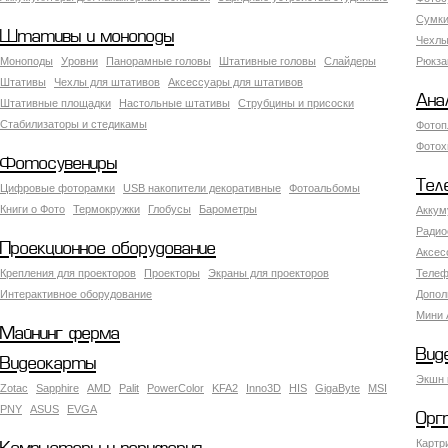
Сумки
Штативы и моноподы
Чехлы
Моноподы
Уровни
Панорамные головы
Штативные головы
Слайдеры
Рюкза
Штативы
Чехлы для штативов
Аксессуары для штативов
Ана
Штативные площадки
Настольные штативы
Струбцины и присоски
Стабилизаторы и стедикамы
Фотоп
Фотох
Фотосувениры
Тел
Цифровые фоторамки
USB накопители декоративные
Фотоальбомы
Книги о Фото
Термокружки
Глобусы
Барометры
Аккум
Радио
Проекционное оборудование
Аксес
Крепления для проекторов
Проекторы
Экраны для проекторов
Телеф
Интерактивное оборудование
Допол
Мини 
Майнинг ферма
Вид
Видеокарты
Экшн 
Zotac
Sapphire
AMD
Palit
PowerColor
KFA2
Inno3D
HIS
GigaByte
MSI
PNY
ASUS
EVGA
Орг
Картр