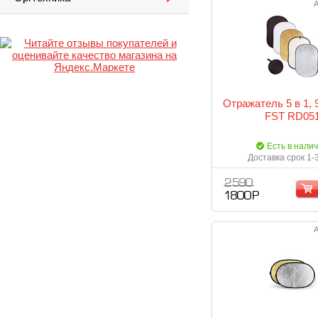
А
Отражатель 5 в 1,
FST RD05
Есть в нали
Доставка срок 1-
2 590
1 800 Р
А