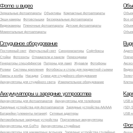
Фото и видео
Объ
Зеркальные фотоаппараты
Объективы
Компактные фотоаппараты
Объек
Экшн камеры
Фотовспышки
Беззеркальные фотоаппараты
Все о
Видеокамеры
Пленочные фотоаппараты
Детские фотоаппараты
Объек
Моментальные фотоаппараты
Объект
Студийное оборудование
Вид
Постоянный свет
Импульсный свет
Синхронизаторы
Софтбоксы
Адапт
Стойки
Фотозонты
Отражатели и панели
Переходники
Плече
Генераторы спецэффектов
Патроны для ламп
Журавли
Фотофоны
Аксес
Ролики
Системы крепления
Фотобоксы и столы для предметной съемки
Видео
Лампы и колбы
Насадки
Сумки для студийного оборудования
Теле
Аккумуляторы для студийного света
Измерительное оборудование
Клетк
Аккумуляторы и зарядные устройства
Кар
Аккумуляторы для фотоаппаратов
Аккумуляторы для телефонов
USB н
Зарядные устройства для фотоаппаратов
Зарядные устройства AA/AAA
(SD) S
Батарейки (элементы питания)
Сетевые адаптеры
USB н
Автомобильные зарядные устройства
Портативные аккумуляторы
Фот
Аккумуляторы для GoPro
Аккумуляторы студийные
Аккумуляторы для накамерных вспышек
Зарядные устройства студийные
Фотос