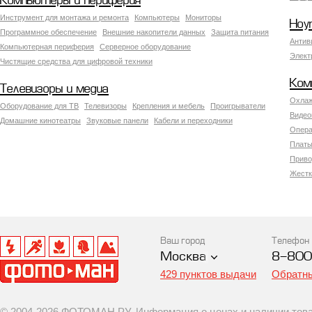
Компьютеры и периферия
Инструмент для монтажа и ремонта
Компьютеры
Мониторы
Ноу
Программное обеспечение
Внешние накопители данных
Защита питания
Антив
Компьютерная периферия
Серверное оборудование
Элект
Чистящие средства для цифровой техники
Ком
Телевизоры и медиа
Охлаж
Оборудование для ТВ
Телевизоры
Крепления и мебель
Проигрыватели
Видео
Домашние кинотеатры
Звуковые панели
Кабели и переходники
Опера
Платы
Приво
Жестк
Ваш город
Телефон
Москва
8-800
429 пунктов выдачи
Обратны
© 2004-2026 ФОТОМАН.РУ. Информация о ценах и наличии товар