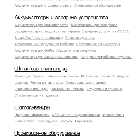
Аккумуляторы для студийного света
Измерительное оборудование
Аккумуляторы и зарядные устройства
Аккумуляторы для фотоаппаратов
Аккумуляторы для телефонов
Зарядные устройства для фотоаппаратов
Зарядные устройства AA/AAA
Батарейки (элементы питания)
Сетевые адаптеры
Автомобильные зарядные устройства
Портативные аккумуляторы
Аккумуляторы для GoPro
Аккумуляторы студийные
Аккумуляторы для накамерных вспышек
Зарядные устройства студийные
Штативы и моноподы
Моноподы
Уровни
Панорамные головы
Штативные головы
Слайдеры
Штативы
Чехлы для штативов
Аксессуары для штативов
Штативные площадки
Настольные штативы
Струбцины и присоски
Стабилизаторы и стедикамы
Фотосувениры
Цифровые фоторамки
USB накопители декоративные
Фотоальбомы
Книги о Фото
Термокружки
Глобусы
Барометры
Проекционное оборудование