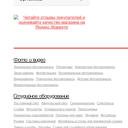
Фото и видео
Зеркальные фотоаппараты
Объективы
Компактные фотоаппараты
Экшн камеры
Фотовспышки
Беззеркальные фотоаппараты
Видеокамеры
Пленочные фотоаппараты
Детские фотоаппараты
Моментальные фотоаппараты
Студийное оборудование
Постоянный свет
Импульсный свет
Синхронизаторы
Софтбоксы
Стойки
Фотозонты
Отражатели и панели
Переходники
Генераторы спецэффектов
Патроны для ламп
Журавли
Фотофоны
Ролики
Системы крепления
Фотобоксы и столы для предметной съемки
Лампы и колбы
Насадки
Сумки для студийного оборудования