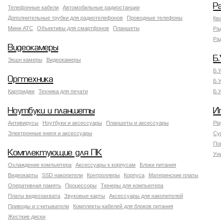
Р
Телефонные кабели
Автомобильные радиостанции
Дополнительные трубки для радиотелефонов
Проводные телефоны
Кв
Мини АТС
Объективы для смартфонов
Планшеты
Ра
Ра
Видеокамеры
Б.
Экшн камеры
Видеокамеры
Б.
Оргтехника
Б.
Картриджи
Техника для печати
Б.
Ноутбуки и планшеты
И
Антивирусы
Ноутбуки и аксессуары
Планшеты и аксессуары
Pla
Электронные книги и аксессуары
Су
По
Комплектующие для ПК
Ун
Охлаждение компьютера
Аксессуары к корпусам
Блоки питания
Видеокарты
SSD накопители
Контроллеры
Корпуса
Материнские платы
Оперативная память
Процессоры
Тюнеры для компьютера
Платы видеозахвата
Звуковые карты
Аксессуары для накопителей
Приводы и считыватели
Комплекты кабелей для блоков питания
Жесткие диски