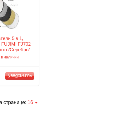
тель 5 в 1,
 FUJIMI FJ702
ото/Серебро/
ассеиватель
 в наличии
уведомить
а странице:
16