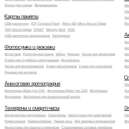
Клетки для съёмки
Видеомикшеры
Ми
Пр
Карты памяти
Ак
USB накопители
(CF) Compact Flash
(Micro SD) Micro Secure Digital
Мо
(SD) Secure Digital
CFAST
Memory Stick
XQD
А
USB накопители декоративные
Картридеры
Ак
Фотосумки и рюкзаки
Ак
Фотосумки
Разгрузочные ремни
Кейсы
Рюкзаки
Чехлы для объективов
Ак
Сумки для студийного оборудования
Фотожилеты
Ак
Чехлы для фотоаппаратов
Сумки для штативов
Сумки для телескопов
Ак
Рюкзаки для коптеров
С
Аналоговая фотография
Пн
Фотопленка 35мм (тип 135)
Фотопленка 60мм (тип 120)
Фотобумага
Хо
Фотохимия
Фотопленка для моментальной печати
На
Телефоны и смарт-часы
Э
Аккумуляторы портативные
Смартфоны
Аксессуары для смартфонов
Ги
Радиостанции
Радиотелефоны
Умные часы
Для зарядки и подключения
Мо
Аксессуары для защиты и переноски
Стационарные сотовые телефоны