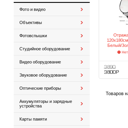
Фото и видео
Объективы
Отража
Фотовспышки
120x180см
Белый/Зол
Студийное оборудование
Черный/Р
Нет
Видео оборудование
3 890
3 800 Р
Звуковое оборудование
Оптические приборы
Товаров н
Аккумуляторы и зарядные
устройства
Карты памяти