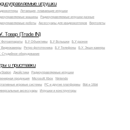
адиоуправляемые игрушки
адрокоптеры
Летающие, плавающие игрушки
диоуправляемые машины
Радиоуправляемые игрушки разные
диоуправляемые роботы
Аксессуары для квадрокоптеров
Вертолеты
У. Товар (Trade IN)
У Фотоаппараты
Б.У Объективы
Б.У Вспышки
Б.У разное
У Видеокамеры
Ретро фототехника
Б.У Телефоны
Б.У. Экшн камеры
У. Студийное оборудование
гры и приставки
yStation
Джойстики
Радиоуправляемые игрушки
венирная продукция
Microsoft Xbox
Nintendo
ртативные игровые системы
PC и другие платформы
8bit и 16bit
иверсальные аксессуары
Игрушки и конструкторы