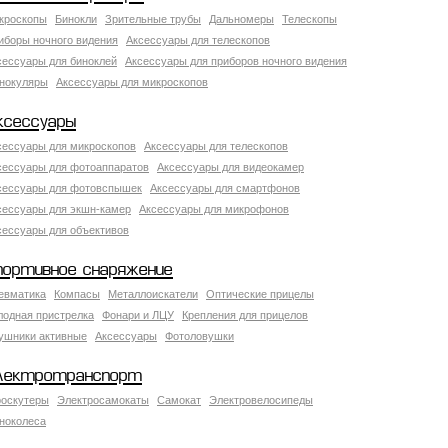
кроскопы
Бинокли
Зрительные трубы
Дальномеры
Телескопы
иборы ночного видения
Аксессуары для телескопов
сессуары для биноклей
Аксессуары для приборов ночного видения
нокуляры
Аксессуары для микроскопов
ксессуары
сессуары для микроскопов
Аксессуары для телескопов
сессуары для фотоаппаратов
Аксессуары для видеокамер
сессуары для фотовспышек
Аксессуары для смартфонов
сессуары для экшн-камер
Аксессуары для микрофонов
сессуары для объективов
портивное снаряжение
евматика
Компасы
Металлоискатели
Оптические прицелы
лодная пристрелка
Фонари и ЛЦУ
Крепления для прицелов
ушники активные
Аксессуары
Фотоловушки
лектротранспорт
роскутеры
Электросамокаты
Самокат
Электровелосипеды
ноколеса