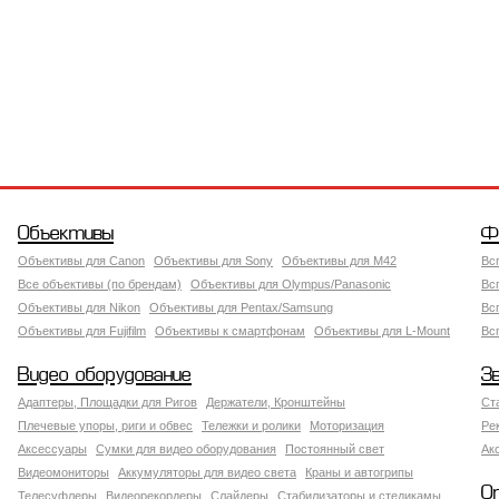
Объективы
Ф
Объективы для Canon
Объективы для Sony
Объективы для M42
Вс
Все объективы (по брендам)
Объективы для Olympus/Panasonic
Вс
Объективы для Nikon
Объективы для Pentax/Samsung
Вс
Объективы для Fujifilm
Объективы к смартфонам
Объективы для L-Mount
Вс
Видео оборудование
З
Адаптеры, Площадки для Ригов
Держатели, Кронштейны
Ст
Плечевые упоры, риги и обвес
Тележки и ролики
Моторизация
Ре
Аксессуары
Сумки для видео оборудования
Постоянный свет
Ак
Видеомониторы
Аккумуляторы для видео света
Краны и автогрипы
О
Телесуфлеры
Видеорекордеры
Слайдеры
Стабилизаторы и стедикамы