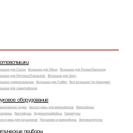
отовспышки
пышки для Canon
Вспышки для Nikon
Вспышки для Pentax/Samsung
пышки для Olympus/Panasonic
Вспышки для Sony
пышки универсальные
Вспышки для Fujifilm
Все вспышки (по брендам)
пышки для смартофонов
вуковое оборудование
ационарное аудио
Аксессуары для микрофонов
Микрофоны
кордеры
Диктофоны
Аудиоинтерфейсы
Гарнитуры
сессуары для наушников
Наушники и микрофоны
Автомагнитолы
птические приборы