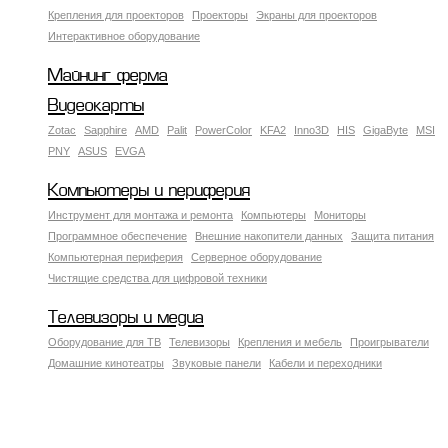
Крепления для проекторов
Проекторы
Экраны для проекторов
Интерактивное оборудование
Майнинг ферма
Видеокарты
Zotac
Sapphire
AMD
Palit
PowerColor
KFA2
Inno3D
HIS
GigaByte
MSI
PNY
ASUS
EVGA
Компьютеры и периферия
Инструмент для монтажа и ремонта
Компьютеры
Мониторы
Программное обеспечение
Внешние накопители данных
Защита питания
Компьютерная периферия
Серверное оборудование
Чистящие средства для цифровой техники
Телевизоры и медиа
Оборудование для ТВ
Телевизоры
Крепления и мебель
Проигрыватели
Домашние кинотеатры
Звуковые панели
Кабели и переходники