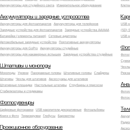
Аккумуляторы для студийного света
Измерительное оборудование
Клетк
Аккумуляторы и зарядные устройства
Кар
Аккумуляторы для фотоаппаратов
Аккумуляторы для телефонов
USB н
Зарядные устройства для фотоаппаратов
Зарядные устройства AA/AAA
(SD) S
Батарейки (элементы питания)
Сетевые адаптеры
USB н
Автомобильные зарядные устройства
Портативные аккумуляторы
Фот
Аккумуляторы для GoPro
Аккумуляторы студийные
Аккумуляторы для накамерных вспышек
Зарядные устройства студийные
Фотос
Сумки
Штативы и моноподы
Чехлы
Моноподы
Уровни
Панорамные головы
Штативные головы
Слайдеры
Рюкза
Штативы
Чехлы для штативов
Аксессуары для штативов
Ана
Штативные площадки
Настольные штативы
Струбцины и присоски
Стабилизаторы и стедикамы
Фотоп
Фотох
Фотосувениры
Тел
Цифровые фоторамки
USB накопители декоративные
Фотоальбомы
Книги о Фото
Термокружки
Глобусы
Барометры
Аккум
Радио
Проекционное оборудование
Аксес