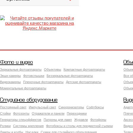
Фото и видео
Объ
Зеркальные фотоаппараты
Объективы
Компактные фотоаппараты
Объек
Экшн камеры
Фотовспышки
Беззеркальные фотоаппараты
Все о
Видеокамеры
Пленочные фотоаппараты
Детские фотоаппараты
Объек
Моментальные фотоаппараты
Объект
Студийное оборудование
Вид
Постоянный свет
Импульсный свет
Синхронизаторы
Софтбоксы
Адапт
Стойки
Фотозонты
Отражатели и панели
Переходники
Плече
Генераторы спецэффектов
Патроны для ламп
Журавли
Фотофоны
Аксес
Ролики
Системы крепления
Фотобоксы и столы для предметной съемки
Видео
Лампы и колбы
Насадки
Сумки для студийного оборудования
Теле