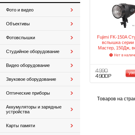
Фото и видео
Объективы
Fujimi FK-150A С
Фотовспышки
вспышка серии
Мастер, 150Дж, 
Студийное оборудование
число (ISO100)
Нет в налич
пилотный свет 7
1/2000-1/800 с. Вес
Видео оборудование
4 990
ув
4 900 Р
Звуковое оборудование
Оптические приборы
Товаров на стра
Аккумуляторы и зарядные
устройства
Карты памяти