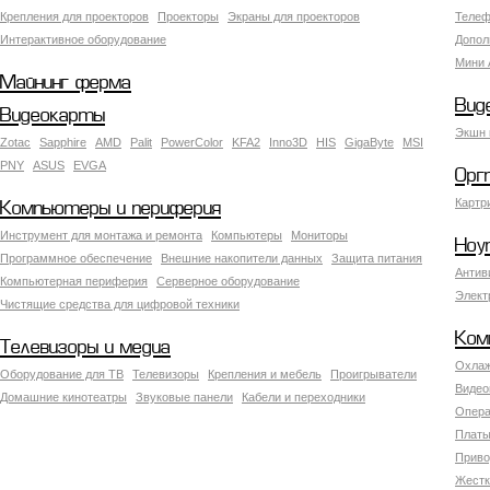
Крепления для проекторов
Проекторы
Экраны для проекторов
Телеф
Интерактивное оборудование
Допол
Мини 
Майнинг ферма
Вид
Видеокарты
Экшн 
Zotac
Sapphire
AMD
Palit
PowerColor
KFA2
Inno3D
HIS
GigaByte
MSI
PNY
ASUS
EVGA
Орг
Картр
Компьютеры и периферия
Инструмент для монтажа и ремонта
Компьютеры
Мониторы
Ноу
Программное обеспечение
Внешние накопители данных
Защита питания
Антив
Компьютерная периферия
Серверное оборудование
Элект
Чистящие средства для цифровой техники
Ком
Телевизоры и медиа
Охлаж
Оборудование для ТВ
Телевизоры
Крепления и мебель
Проигрыватели
Видео
Домашние кинотеатры
Звуковые панели
Кабели и переходники
Опера
Платы
Приво
Жестк